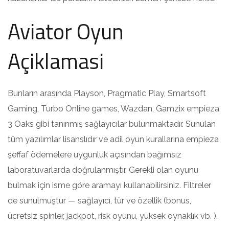
Aviator Oyun
Açiklamasi
Bunların arasında Playson, Pragmatic Play, Smartsoft
Gaming, Turbo Online games, Wazdan, Gamzix empieza
3 Oaks gibi tanınmış sağlayıcılar bulunmaktadır. Sunulan
tüm yazılımlar lisanslıdır ve adil oyun kurallarına empieza
şeffaf ödemelere uygunluk açısından bağımsız
laboratuvarlarda doğrulanmıştır. Gerekli olan oyunu
bulmak için isme göre aramayı kullanabilirsiniz. Filtreler
de sunulmuştur — sağlayıcı, tür ve özellik (bonus,
ücretsiz spinler, jackpot, risk oyunu, yüksek oynaklık vb. ).