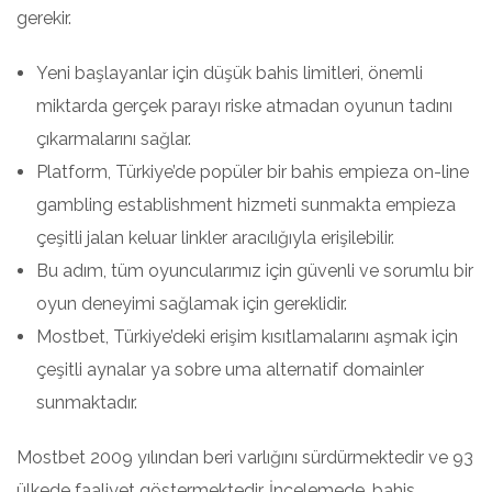
gerekir.
Yeni başlayanlar için düşük bahis limitleri, önemli
miktarda gerçek parayı riske atmadan oyunun tadını
çıkarmalarını sağlar.
Platform, Türkiye’de popüler bir bahis empieza on-line
gambling establishment hizmeti sunmakta empieza
çeşitli jalan keluar linkler aracılığıyla erişilebilir.
Bu adım, tüm oyuncularımız için güvenli ve sorumlu bir
oyun deneyimi sağlamak için gereklidir.
Mostbet, Türkiye’deki erişim kısıtlamalarını aşmak için
çeşitli aynalar ya sobre uma alternatif domainler
sunmaktadır.
Mostbet 2009 yılından beri varlığını sürdürmektedir ve 93
ülkede faaliyet göstermektedir. İncelemede, bahis