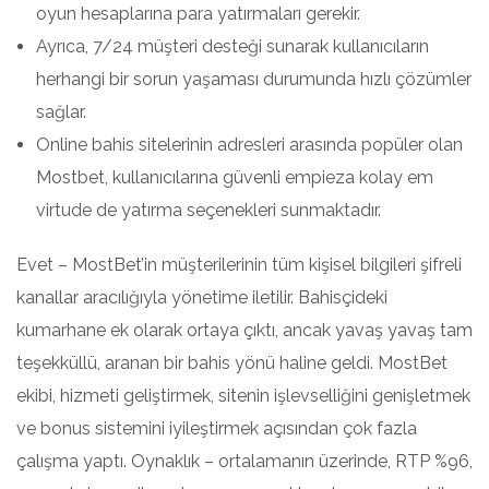
oyun hesaplarına para yatırmaları gerekir.
Ayrıca, 7/24 müşteri desteği sunarak kullanıcıların
herhangi bir sorun yaşaması durumunda hızlı çözümler
sağlar.
Online bahis sitelerinin adresleri arasında popüler olan
Mostbet, kullanıcılarına güvenli empieza kolay em
virtude de yatırma seçenekleri sunmaktadır.
Evet – MostBet’in müşterilerinin tüm kişisel bilgileri şifreli
kanallar aracılığıyla yönetime iletilir. Bahisçideki
kumarhane ek olarak ortaya çıktı, ancak yavaş yavaş tam
teşekküllü, aranan bir bahis yönü haline geldi. MostBet
ekibi, hizmeti geliştirmek, sitenin işlevselliğini genişletmek
ve bonus sistemini iyileştirmek açısından çok fazla
çalışma yaptı. Oynaklık – ortalamanın üzerinde, RTP %96,