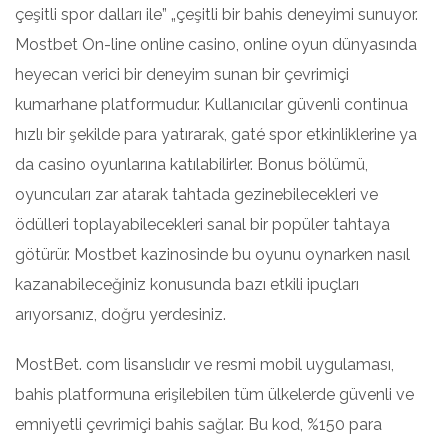
çeşitli spor dalları ile” „çeşitli bir bahis deneyimi sunuyor.
Mostbet On-line online casino, online oyun dünyasında
heyecan verici bir deneyim sunan bir çevrimiçi
kumarhane platformudur. Kullanıcılar güvenli continua
hızlı bir şekilde para yatırarak, gaté spor etkinliklerine ya
da casino oyunlarına katılabilirler. Bonus bölümü,
oyuncuları zar atarak tahtada gezinebilecekleri ve
ödülleri toplayabilecekleri sanal bir popüler tahtaya
götürür. Mostbet kazinosinde bu oyunu oynarken nasıl
kazanabileceğiniz konusunda bazı etkili ipuçları
arıyorsanız, doğru yerdesiniz.
MostBet. com lisanslıdır ve resmi mobil uygulaması,
bahis platformuna erişilebilen tüm ülkelerde güvenli ve
emniyetli çevrimiçi bahis sağlar. Bu kod, %150 para