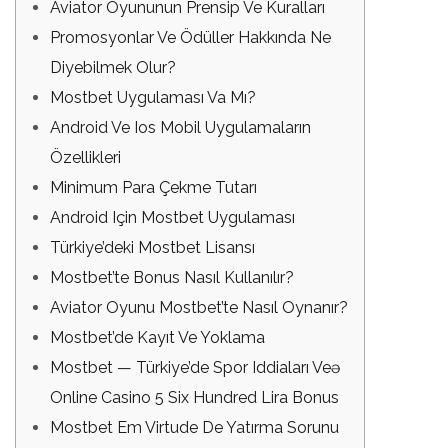
Aviator Oyununun Prensip Ve Kuralları
Promosyonlar Ve Ödüller Hakkında Ne
Diyebilmek Olur?
Mostbet Uygulaması Va Mı?
Android Ve Ios Mobil Uygulamaların
Özellikleri
Minimum Para Çekme Tutarı
Android Için Mostbet Uygulaması
Türkiye’deki Mostbet Lisansı
Mostbet’te Bonus Nasıl Kullanılır?
Aviator Oyunu Mostbet’te Nasıl Oynanır?
Mostbet’de Kayıt Ve Yoklama
Mostbet — Türkiye’de Spor Iddiaları Veə
Online Casino 5 Six Hundred Lira Bonus
Mostbet Em Virtude De Yatırma Sorunu