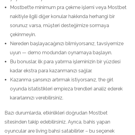
Mostbet’te minimum pra çekme işlemi veya Mostbet
nakitiyle ilgili diğer konular hakkında herhangi bir
sorunuz varsa, müşteri desteğimize sormaya
çekinmeyin.
Nereden başlayacağınızı bilmiyorsanız, tavsiyemize
uyun — demo modundan oynamaya başlayın.
Bu bonuslar, ilk para yatırma işleminizin bir yüzdesi
kadar ekstra para kazanmanızı sağlar.
Kazanma şansınızı artırmak istiyorsanız, the girl
oyunda istatistikleri empieza trendleri analiz ederek
kararlarınızı verebilirsiniz.
Bazı durumlarda, etkinlikleri doğrudan Mostbet
sitesinden takip edebilirsiniz. Ayrıca, bahis yapan
oyuncular are living bahsi satabilirler – bu seçenek