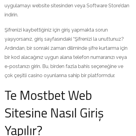
uygulamayı website sitesinden veya Software Store’dan
indirin.
Şifrenizi kaybettiğiniz için giriş yapmakta sorun
yaşıyorsanız, giriş sayfasındaki “Şifrenizi la unuttunuz?
Ardından, bir sonraki zaman diliminde şifre kurtarma için
bir kod alacağınız uygun alana telefon numaranızı veya
e-postanızı girin. Bu, birden fazla bahis seçeneğine ve
çok çeşitli casino oyunlarına sahip bir platformdur.
Te Mostbet Web
Sitesine Nasıl Giriş
Yapılır?