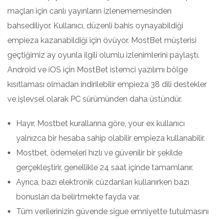
maçları için canlı yayınların izlenememesinden
bahsediliyor. Kullanıcı, düzenli bahis oynayabildiği
empieza kazanabildiği için övüyor. MostBet müşterisi
geçtiğimiz ay oyunla ilgili olumlu izlenimlerini paylaştı.
Android ve iOS için MostBet istemci yazılımı bölge
kısıtlaması olmadan indirilebilir empieza 38 dili destekler
ve işlevsel olarak PC sürümünden daha üstündür.
Hayır, Mostbet kurallarına göre, your ex kullanıcı
yalnızca bir hesaba sahip olabilir empieza kullanabilir.
Mostbet, ödemeleri hızlı ve güvenilir bir şekilde
gerçekleştirir, genellikle 24 saat içinde tamamlanır.
Ayrıca, bazı elektronik cüzdanları kullanırken bazı
bonusları da belirtmekte fayda var.
Tüm verilerinizin güvende sigue emniyette tutulmasını