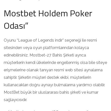
Mostbet Holdem Poker
Odası”
Oyunu “League of Legends indir” seçeneği ile resmi
sitesinden veya oyun platformlarından kolayca
edinebilirsiniz. Mostbet-27 Bahis Şirketi ayrıca
müşterilerin kendi ülkelerinde engellenmiş olsa bile siteye
erişmelerine olanak tanıyan resmi web sitesi aynalarına
sahiptir. Şirketin müşteri destek ekibi, müşterilerin
kullanacakları doğru aynayı bulmalarına yardımcı olabilir.
MostBet büyük bir uluslararası bahis şirketi ve kumar
sağlayıcısıdır.