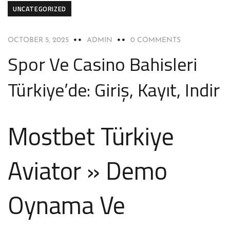
UNCATEGORIZED
OCTOBER 5, 2025
ADMIN
0 COMMENTS
Spor Ve Casino Bahisleri
Türkiye’de: Giriş, Kayıt, Indir
Mostbet Türkiye
Aviator » Demo
Oynama Ve