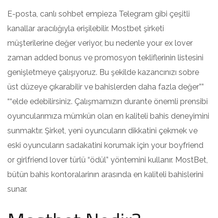
E-posta, canlı sohbet empieza Telegram gibi çeşitli
kanallar aracılığıyla erişilebilir. Mostbet şirketi
müşterilerine değer veriyor, bu nedenle your ex lover
zaman added bonus ve promosyon tekliflerinin listesini
genişletmeye çalışıyoruz. Bu şekilde kazancınızı sobre
üst düzeye çıkarabilir ve bahislerden daha fazla değer””
““elde edebilirsiniz. Çalışmamızın durante önemli prensibi
oyuncularımıza mümkün olan en kaliteli bahis deneyimini
sunmaktır. Şirket, yeni oyuncuların dikkatini çekmek ve
eski oyuncuların sadakatini korumak için your boyfriend
or girlfriend lover türlü “ödül” yöntemini kullanır. MostBet,
bütün bahis kontoralarinın arasında en kaliteli bahislerini
sunar.