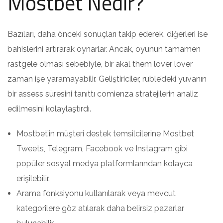
Mostbet Nedir?
Bazıları, daha önceki sonuçları takip ederek, diğerleri ise
bahislerini artırarak oynarlar. Ancak, oyunun tamamen
rastgele olması sebebiyle, bir akal them lover lover
zaman işe yaramayabilir. Geliştiriciler, ruble’deki yuvanın
bir assess süresini tanıttı comienza stratejilerin analiz
edilmesini kolaylaştırdı.
Mostbet’in müşteri destek temsilcilerine Mostbet
Tweets, Telegram, Facebook ve Instagram gibi
popüler sosyal medya platformlarından kolayca
erişilebilir.
Arama fonksiyonu kullanılarak veya mevcut
kategorilere göz atılarak daha belirsiz pazarlar