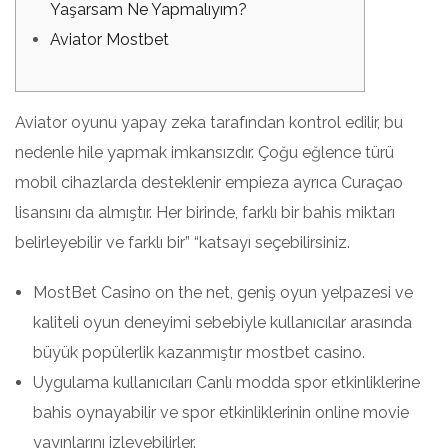
Yaşarsam Ne Yapmalıyım?
Aviator Mostbet
Aviator oyunu yapay zeka tarafından kontrol edilir, bu
nedenle hile yapmak imkansızdır. Çoğu eğlence türü
mobil cihazlarda desteklenir empieza ayrıca Curaçao
lisansını da almıştır. Her birinde, farklı bir bahis miktarı
belirleyebilir ve farklı bir” “katsayı seçebilirsiniz.
MostBet Casino on the net, geniş oyun yelpazesi ve
kaliteli oyun deneyimi sebebiyle kullanıcılar arasında
büyük popülerlik kazanmıştır mostbet casino.
Uygulama kullanıcıları Canlı modda spor etkinliklerine
bahis oynayabilir ve spor etkinliklerinin online movie
yayınlarını izleyebilirler.