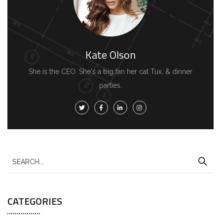
Kate Olson
She is the CEO. She's a big fan her cat Tux, & dinner
parties.
S
e
a
CATEGORIES
r
c