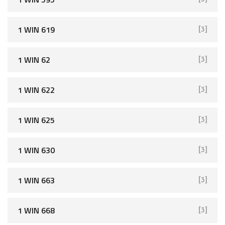
1 WIN 619
[3]
1 WIN 62
[3]
1 WIN 622
[3]
1 WIN 625
[3]
1 WIN 630
[3]
1 WIN 663
[3]
1 WIN 668
[3]