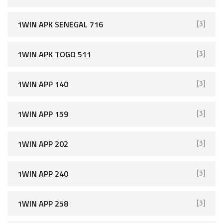
1WIN APK SENEGAL 716
[3]
1WIN APK TOGO 511
[3]
1WIN APP 140
[3]
1WIN APP 159
[3]
1WIN APP 202
[3]
1WIN APP 240
[3]
1WIN APP 258
[3]