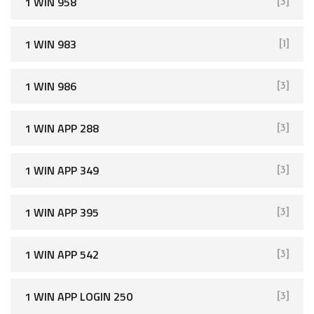
1 WIN 958
[3]
1 WIN 983
[1]
1 WIN 986
[3]
1 WIN APP 288
[3]
1 WIN APP 349
[3]
1 WIN APP 395
[3]
1 WIN APP 542
[3]
1 WIN APP LOGIN 250
[3]