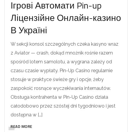
Ігрові Автомати Pin-up
Ліцензійне Онлайн-казино
В Україні
W sekcji konsol szczególnych czeka kasyno wraz
z Aviator — crash, dokąd mnożnik rośnie razem
spośród lotem samolotu, a wygrana zależy od
czasu czasie wypłaty. Pin-Up Casino regularnie
stosuje w praktyce świeże gry i opcje, żeby
zaspokoić rosnące wyczekiwania internautów.
Obsługa kontrahenta w Pin-Up Casino działa
całodobowo przez szóstej dni tygodniowo i jest
dostępna w […]
READ MORE