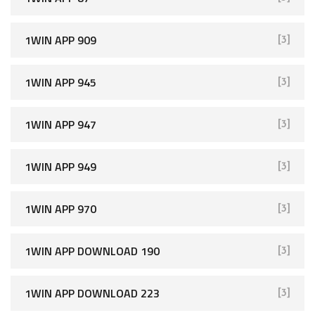
1WIN APP 909
[3]
1WIN APP 945
[3]
1WIN APP 947
[3]
1WIN APP 949
[3]
1WIN APP 970
[3]
1WIN APP DOWNLOAD 190
[3]
1WIN APP DOWNLOAD 223
[3]