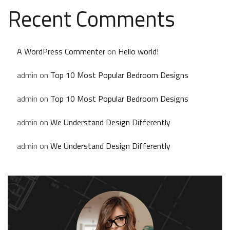
Recent Comments
A WordPress Commenter
on
Hello world!
admin
on
Top 10 Most Popular Bedroom Designs
admin
on
Top 10 Most Popular Bedroom Designs
admin
on
We Understand Design Differently
admin
on
We Understand Design Differently