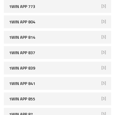
1WIN APP 773
[3]
1WIN APP 804
[3]
1WIN APP 814
[3]
1WIN APP 837
[3]
1WIN APP 839
[3]
1WIN APP 841
[3]
1WIN APP 855
[3]
1WIN APP 87
[3]