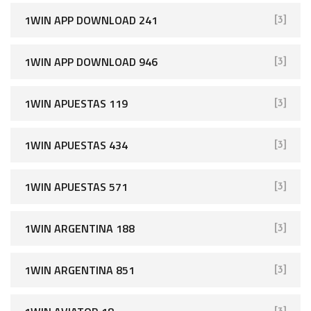
1WIN APP DOWNLOAD 241
[3]
1WIN APP DOWNLOAD 946
[3]
1WIN APUESTAS 119
[3]
1WIN APUESTAS 434
[3]
1WIN APUESTAS 571
[3]
1WIN ARGENTINA 188
[3]
1WIN ARGENTINA 851
[3]