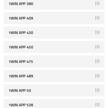
1WIN APP 380
[3]
1WIN APP 409
[3]
1WIN APP 430
[3]
1WIN APP 450
[3]
1WIN APP 475
[3]
1WIN APP 489
[3]
1WIN APP 50
[3]
1WIN APP 538
[3]