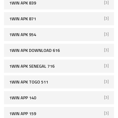
1WIN APK 839
[3]
1WIN APK 871
[3]
1WIN APK 954
[3]
1WIN APK DOWNLOAD 616
[3]
1WIN APK SENEGAL 716
[3]
1WIN APK TOGO 511
[3]
1WIN APP 140
[3]
1WIN APP 159
[3]