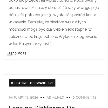
dokonać przeciętnej wpłaty 10 euro. Podarowany
bonus również należy obrócić 30 razy w ciągu pięć
dób, jeśli potrzebujesz je wypłacić spośród konta
w kasynie. Pamiętaj, że niektóre wraz z tych
możności mogą być dla Ciebie niedostępne, w
zależności od kraju odbioru. Wyłącznie logowanie
w Ice Kasyno przynosi […]
READ MORE
ICE CASINO LOGOWANIE 659
JANUARY 16, 2026
ADMLNLX
0 COMMENTS