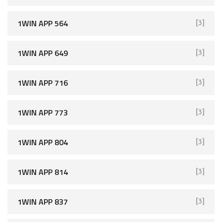
1WIN APP 564
[3]
1WIN APP 649
[3]
1WIN APP 716
[3]
1WIN APP 773
[3]
1WIN APP 804
[3]
1WIN APP 814
[3]
1WIN APP 837
[3]