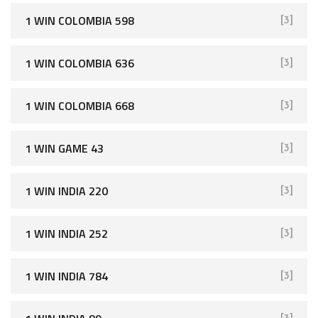
1 WIN COLOMBIA 598
[3]
1 WIN COLOMBIA 636
[3]
1 WIN COLOMBIA 668
[3]
1 WIN GAME 43
[3]
1 WIN INDIA 220
[3]
1 WIN INDIA 252
[3]
1 WIN INDIA 784
[3]