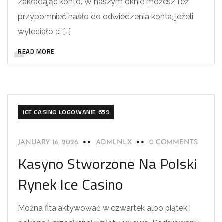
zakładając konto. W naszym oknie możesz też
przypomnieć hasło do odwiedzenia konta, jeżeli
wyleciało ci […]
READ MORE
ICE CASINO LOGOWANIE 659
JANUARY 16, 2026
ADMLNLX
0 COMMENTS
Kasyno Stworzone Na Polski
Rynek Ice Casino
Można fita aktywować w czwartek albo piątek i