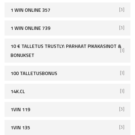
1 WIN ONLINE 357
[3]
1 WIN ONLINE 739
[3]
10 € TALLETUS TRUSTLY: PARHAAT PIKAKASINOT &
[1]
BONUKSET
100 TALLETUSBONUS
[1]
14K.CL
[1]
1VIN 119
[3]
1VIN 135
[3]