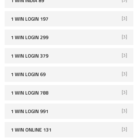
1 WIN INDIA 89
[3]
1 WIN LOGIN 197
[3]
1 WIN LOGIN 299
[3]
1 WIN LOGIN 379
[3]
1 WIN LOGIN 69
[3]
1 WIN LOGIN 788
[3]
1 WIN LOGIN 991
[3]
1 WIN ONLINE 131
[3]