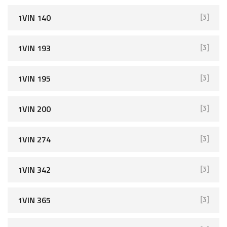
1VIN 140
[3]
1VIN 193
[3]
1VIN 195
[3]
1VIN 200
[3]
1VIN 274
[3]
1VIN 342
[3]
1VIN 365
[3]