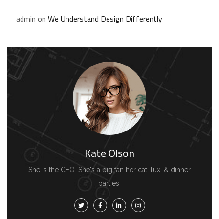
admin
on
We Understand Design Differently
Kate Olson
She is the CEO. She's a big fan her cat Tux, & dinner
parties.