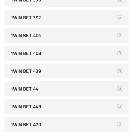
1WIN BET 392
[3]
1WIN BET 405
[3]
1WIN BET 408
[3]
1WIN BET 439
[3]
1WIN BET 44
[3]
1WIN BET 448
[3]
1WIN BET 470
[3]