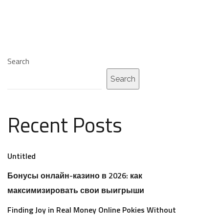
Search
Search
Recent Posts
Untitled
Бонусы онлайн-казино в 2026: как
максимизировать свои выигрыши
Finding Joy in Real Money Online Pokies Without