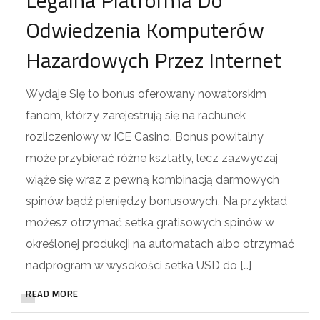
Legalna Platforma Do
Odwiedzenia Komputerów
Hazardowych Przez Internet
Wydaje Się to bonus oferowany nowatorskim
fanom, którzy zarejestrują się na rachunek
rozliczeniowy w ICE Casino. Bonus powitalny
może przybierać różne kształty, lecz zazwyczaj
wiąże się wraz z pewną kombinacją darmowych
spinów bądź pieniędzy bonusowych. Na przykład
możesz otrzymać setka gratisowych spinów w
określonej produkcji na automatach albo otrzymać
nadprogram w wysokości setka USD do […]
READ MORE