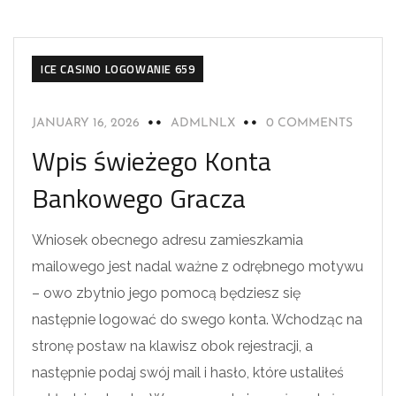
ICE CASINO LOGOWANIE 659
JANUARY 16, 2026
ADMLNLX
0 COMMENTS
Wpis świeżego Konta
Bankowego Gracza
Wniosek obecnego adresu zamieszkamia
mailowego jest nadal ważne z odrębnego motywu
– owo zbytnio jego pomocą będziesz się
następnie logować do swego konta. Wchodząc na
stronę postaw na klawisz obok rejestracji, a
następnie podaj swój mail i hasło, które ustaliłeś