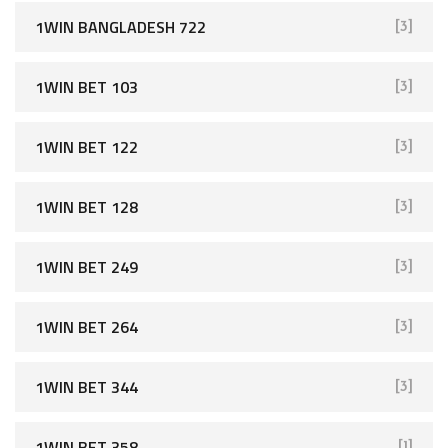
1WIN BANGLADESH 722
[3]
1WIN BET 103
[3]
1WIN BET 122
[3]
1WIN BET 128
[3]
1WIN BET 249
[3]
1WIN BET 264
[3]
1WIN BET 344
[3]
1WIN BET 358
[1]