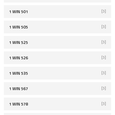
1 WIN 501
[3]
1 WIN 505
[3]
1 WIN 525
[3]
1 WIN 526
[3]
1 WIN 535
[3]
1 WIN 567
[3]
1 WIN 578
[3]