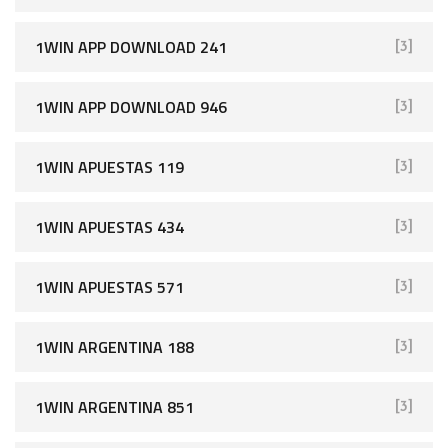
1WIN APP DOWNLOAD 241
[3]
1WIN APP DOWNLOAD 946
[3]
1WIN APUESTAS 119
[3]
1WIN APUESTAS 434
[3]
1WIN APUESTAS 571
[3]
1WIN ARGENTINA 188
[3]
1WIN ARGENTINA 851
[3]