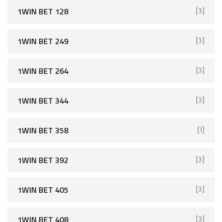
1WIN BET 128
[3]
1WIN BET 249
[3]
1WIN BET 264
[3]
1WIN BET 344
[3]
1WIN BET 358
[1]
1WIN BET 392
[3]
1WIN BET 405
[3]
1WIN BET 408
[3]