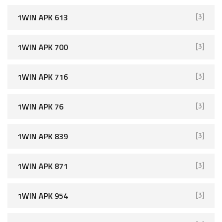
1WIN APK 613
[3]
1WIN APK 700
[3]
1WIN APK 716
[3]
1WIN APK 76
[3]
1WIN APK 839
[3]
1WIN APK 871
[3]
1WIN APK 954
[3]