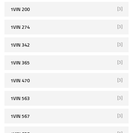
1VIN 200
[3]
1VIN 274
[3]
1VIN 342
[3]
1VIN 365
[3]
1VIN 470
[3]
1VIN 563
[3]
1VIN 567
[3]