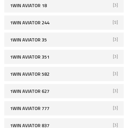
1WIN AVIATOR 18
[3]
1WIN AVIATOR 244
[2]
1WIN AVIATOR 35
[3]
1WIN AVIATOR 351
[3]
1WIN AVIATOR 582
[3]
1WIN AVIATOR 627
[3]
1WIN AVIATOR 777
[3]
1WIN AVIATOR 837
[3]