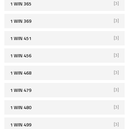
1 WIN 365
[3]
1 WIN 369
[3]
1 WIN 451
[3]
1 WIN 456
[3]
1 WIN 468
[3]
1 WIN 479
[3]
1 WIN 480
[3]
1 WIN 499
[3]