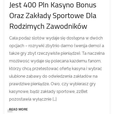
Jest 400 Pln Kasyno Bonus
Oraz Zakłady Sportowe Dla
Rodzimych Zawodników
Cała podaż slotów wydaje się dostępna w dwóch
opcjach – rozrywki zbytnio darmo (wersja demo) a
także gry zbyt rzeczywiste pieniądze). Ta naczelna
możliwość wydaje się polecana każdemu fanom,
którzy chcą przetestować ofertę kasyna i wybrać
ulubione zabawy do odwiedzenia zakładów na
prawdziwe pieniądze. Owo, czy wybierasz gry
kasynowe, bądź zakłady sportowe, 22Bet
pozostawia wyłącznie […]
READ MORE