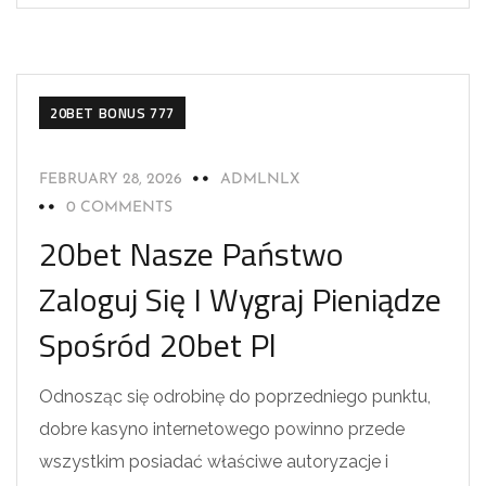
20BET BONUS 777
FEBRUARY 28, 2026
ADMLNLX
0 COMMENTS
20bet Nasze Państwo
Zaloguj Się I Wygraj Pieniądze
Spośród 20bet Pl
Odnosząc się odrobinę do poprzedniego punktu,
dobre kasyno internetowego powinno przede
wszystkim posiadać właściwe autoryzacje i