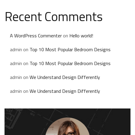
Recent Comments
A WordPress Commenter
on
Hello world!
admin
on
Top 10 Most Popular Bedroom Designs
admin
on
Top 10 Most Popular Bedroom Designs
admin
on
We Understand Design Differently
admin
on
We Understand Design Differently