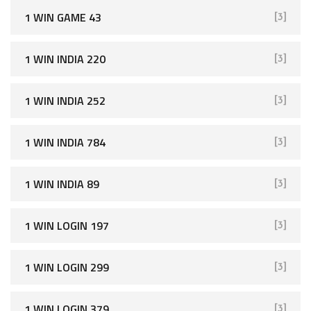
1 WIN GAME 43
[3]
1 WIN INDIA 220
[3]
1 WIN INDIA 252
[3]
1 WIN INDIA 784
[3]
1 WIN INDIA 89
[3]
1 WIN LOGIN 197
[3]
1 WIN LOGIN 299
[3]
1 WIN LOGIN 379
[3]