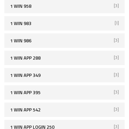
1 WIN 958
[3]
1 WIN 983
[1]
1 WIN 986
[3]
1 WIN APP 288
[3]
1 WIN APP 349
[3]
1 WIN APP 395
[3]
1 WIN APP 542
[3]
1 WIN APP LOGIN 250
[3]