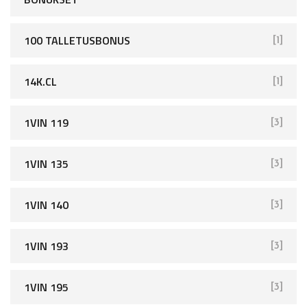
100 TALLETUSBONUS
[1]
14K.CL
[1]
1VIN 119
[3]
1VIN 135
[3]
1VIN 140
[3]
1VIN 193
[3]
1VIN 195
[3]