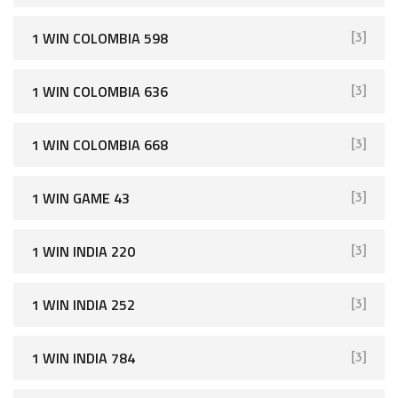
1 WIN COLOMBIA 598
[3]
1 WIN COLOMBIA 636
[3]
1 WIN COLOMBIA 668
[3]
1 WIN GAME 43
[3]
1 WIN INDIA 220
[3]
1 WIN INDIA 252
[3]
1 WIN INDIA 784
[3]