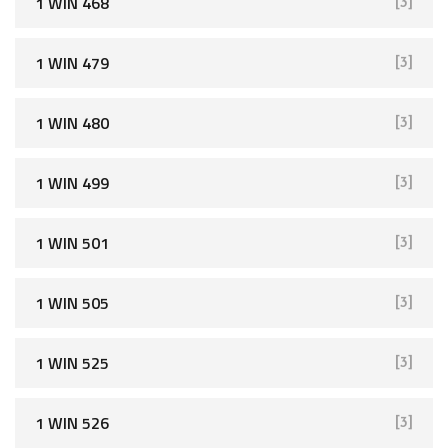
1 WIN 468
[3]
1 WIN 479
[3]
1 WIN 480
[3]
1 WIN 499
[3]
1 WIN 501
[3]
1 WIN 505
[3]
1 WIN 525
[3]
1 WIN 526
[3]