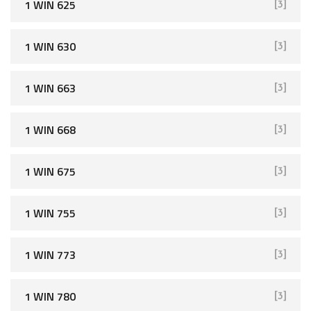
1 WIN 625
[3]
1 WIN 630
[3]
1 WIN 663
[3]
1 WIN 668
[3]
1 WIN 675
[3]
1 WIN 755
[3]
1 WIN 773
[3]
1 WIN 780
[3]