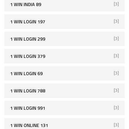
1 WIN INDIA 89
[3]
1 WIN LOGIN 197
[3]
1 WIN LOGIN 299
[3]
1 WIN LOGIN 379
[3]
1 WIN LOGIN 69
[3]
1 WIN LOGIN 788
[3]
1 WIN LOGIN 991
[3]
1 WIN ONLINE 131
[3]