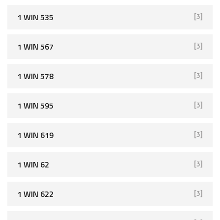
1 WIN 535
[3]
1 WIN 567
[3]
1 WIN 578
[3]
1 WIN 595
[3]
1 WIN 619
[3]
1 WIN 62
[3]
1 WIN 622
[3]