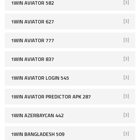
1WIN AVIATOR 582
[3]
1WIN AVIATOR 627
[3]
1WIN AVIATOR 777
[3]
1WIN AVIATOR 837
[3]
1WIN AVIATOR LOGIN 545
[3]
1WIN AVIATOR PREDICTOR APK 287
[3]
1WIN AZERBAYCAN 442
[3]
1WIN BANGLADESH 509
[3]