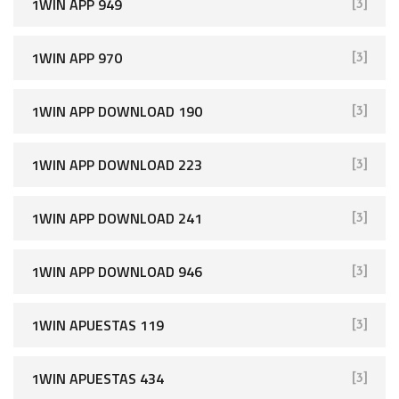
1WIN APP 949
[3]
1WIN APP 970
[3]
1WIN APP DOWNLOAD 190
[3]
1WIN APP DOWNLOAD 223
[3]
1WIN APP DOWNLOAD 241
[3]
1WIN APP DOWNLOAD 946
[3]
1WIN APUESTAS 119
[3]
1WIN APUESTAS 434
[3]