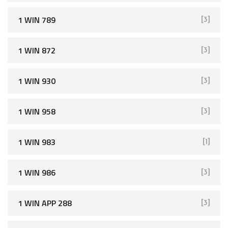
1 WIN 789
[3]
1 WIN 872
[3]
1 WIN 930
[3]
1 WIN 958
[3]
1 WIN 983
[1]
1 WIN 986
[3]
1 WIN APP 288
[3]