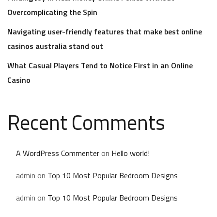
Overcomplicating the Spin
Navigating user-friendly features that make best online
casinos australia stand out
What Casual Players Tend to Notice First in an Online
Casino
Recent Comments
A WordPress Commenter
on
Hello world!
admin
on
Top 10 Most Popular Bedroom Designs
admin
on
Top 10 Most Popular Bedroom Designs