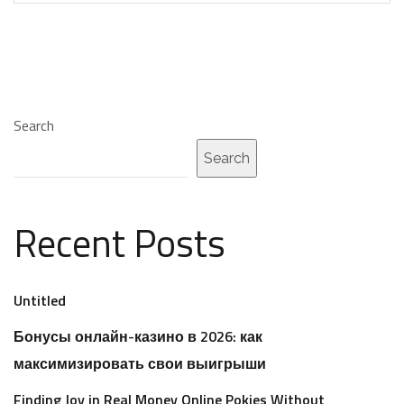
Search
Search
Recent Posts
Untitled
Бонусы онлайн-казино в 2026: как
максимизировать свои выигрыши
Finding Joy in Real Money Online Pokies Without