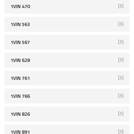
1VIN 470
[3]
1VIN 563
[3]
1VIN 567
[3]
1VIN 628
[3]
1VIN 761
[3]
1VIN 766
[3]
1VIN 826
[3]
1VIN 891
[3]