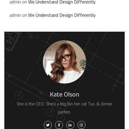
admin
on
We Understand Design Differently
admin
on
We Understand Design Differently
Kate Olson
She is the CEO. She's a big fan her cat Tux, & dinner
parties.