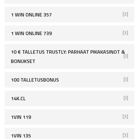
1 WIN ONLINE 357
[3]
1 WIN ONLINE 739
[3]
10 € TALLETUS TRUSTLY: PARHAAT PIKAKASINOT &
[1]
BONUKSET
100 TALLETUSBONUS
[1]
14K.CL
[1]
1VIN 119
[3]
1VIN 135
[3]