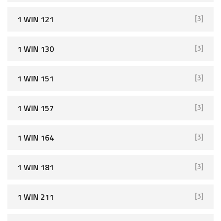
o
r
1 WIN 121
[3]
:
1 WIN 130
[3]
1 WIN 151
[3]
1 WIN 157
[3]
1 WIN 164
[3]
1 WIN 181
[3]
1 WIN 211
[3]