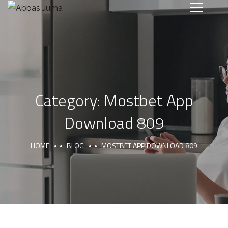
Category:
Mostbet App
Download 809
HOME
BLOG
MOSTBET APP DOWNLOAD 809