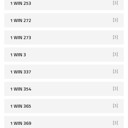
1 WIN 253
[3]
1 WIN 272
[3]
1 WIN 273
[3]
1 WIN 3
[3]
1 WIN 337
[3]
1 WIN 354
[3]
1 WIN 365
[3]
1 WIN 369
[3]