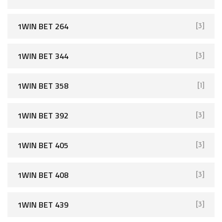
1WIN BET 264
[3]
1WIN BET 344
[3]
1WIN BET 358
[1]
1WIN BET 392
[3]
1WIN BET 405
[3]
1WIN BET 408
[3]
1WIN BET 439
[3]