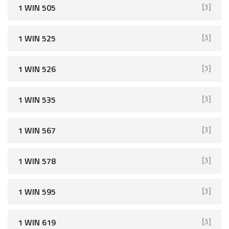
1 WIN 505
[3]
1 WIN 525
[3]
1 WIN 526
[3]
1 WIN 535
[3]
1 WIN 567
[3]
1 WIN 578
[3]
1 WIN 595
[3]
1 WIN 619
[3]