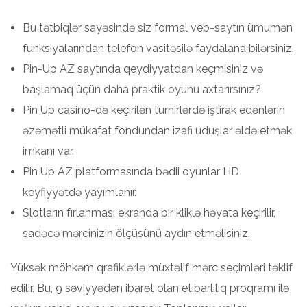
Bu tətbiqlər sayəsində siz formal veb-saytın ümumən
funksiyalarından telefon vasitəsilə faydalana bilərsiniz.
Pin-Up AZ saytında qeydiyyatdan keçmisiniz və
başlamaq üçün daha praktik oyunu axtarırsınız?
Pin Up casino-də keçirilən turnirlərdə iştirak edənlərin
əzəmətli mükafat fondundan izafi uduşlar əldə etmək
imkanı var.
Pin Up AZ platformasında bədii oyunlar HD
keyfiyyətdə yayımlanır.
Slotların fırlanması ekranda bir kliklə həyata keçirilir,
sadəcə mərcinizin ölçüsünü aydın etməlisiniz.
Yüksək möhkəm qrafiklərlə müxtəlif mərc seçimləri təklif
edilir. Bu, 9 səviyyədən ibarət olan etibarlılıq proqramı ilə