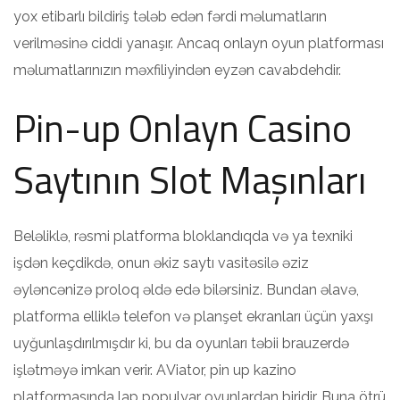
yox etibarlı bildiriş tələb edən fərdi məlumatların
verilməsinə ciddi yanaşır. Ancaq onlayn oyun platforması
məlumatlarınızın məxfiliyindən eyzən cavabdehdir.
Pin-up Onlayn Casino
Saytının Slot Maşınları
Beləliklə, rəsmi platforma bloklandıqda və ya texniki
işdən keçdikdə, onun əkiz saytı vasitəsilə əziz
əyləncənizə proloq əldə edə bilərsiniz. Bundan əlavə,
platforma elliklə telefon və planşet ekranları üçün yaxşı
uyğunlaşdırılmışdır ki, bu da oyunları təbii brauzerdə
işlətməyə imkan verir. АViator, pin up kazino
platformasında lap populyar oyunlardan biridir. Buna ötrü