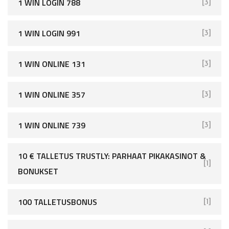
1 WIN LOGIN 788
[3]
1 WIN LOGIN 991
[3]
1 WIN ONLINE 131
[3]
1 WIN ONLINE 357
[3]
1 WIN ONLINE 739
[3]
10 € TALLETUS TRUSTLY: PARHAAT PIKAKASINOT &
[1]
BONUKSET
100 TALLETUSBONUS
[1]