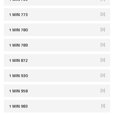
1 WIN 773
[3]
1 WIN 780
[3]
1 WIN 789
[3]
1 WIN 872
[3]
1 WIN 930
[3]
1 WIN 958
[3]
1 WIN 983
[1]