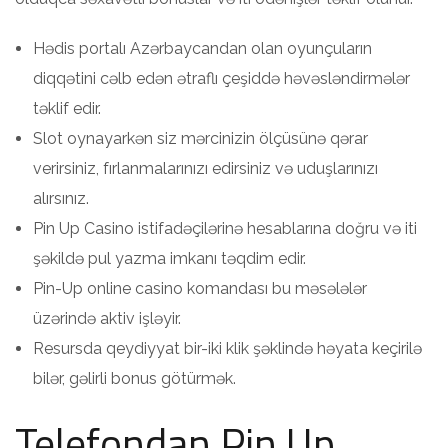
Hədis portalı Azərbaycandan olan oyunçuların
diqqətini cəlb edən ətraflı çeşiddə həvəsləndirmələr
təklif edir.
Slot oynayarkən siz mərcinizin ölçüsünə qərar
verirsiniz, fırlanmalarınızı edirsiniz və uduşlarınızı
alırsınız.
Pin Up Casino istifadəçilərinə hesablarına doğru və iti
şəkildə pul yazma imkanı təqdim edir.
Pin-Up online casino komandası bu məsələlər
üzərində aktiv işləyir.
Resursda qeydiyyat bir-iki klik şəklində həyata keçirilə
bilər, gəlirli bonus götürmək.
Telefondan Pin Up