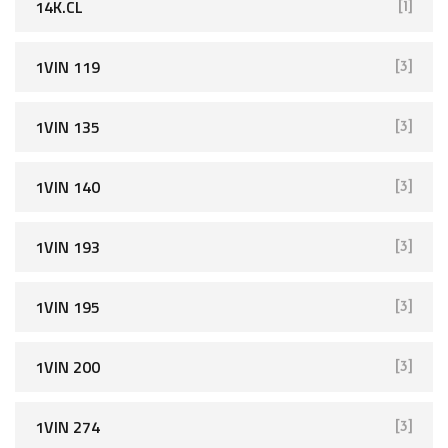
14K.CL
[1]
1VIN 119
[3]
1VIN 135
[3]
1VIN 140
[3]
1VIN 193
[3]
1VIN 195
[3]
1VIN 200
[3]
1VIN 274
[3]