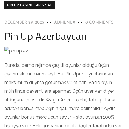
PIN UP CASINO GIRIS 941
DECEMBER 29, 2025
ADMLNLX
0 COMMENTS
Pin Up Azerbaycan
Burada, demo rejimdə çeşitli oyunlar olduğu üçün
çəkinmək mümkün deyil. Bu, Pin Up’un oyunlarından
maksimum duyma götürmək və etibarlı vahid oyun
mühitində davamlı ara aparmaq üçün uyar vahid yer
olduğunu əsas edir. Wager (mərc tələbi) tətbiq olunur –
adətən bonus məbləğinin qatı mərc edilməlidir. Aydın
oyunlar bonus mərc üçün sayılır – slot oyunları 100%
hədiyyə verir. Bəli, qumarxana istifadəçilər tərəfindən var-