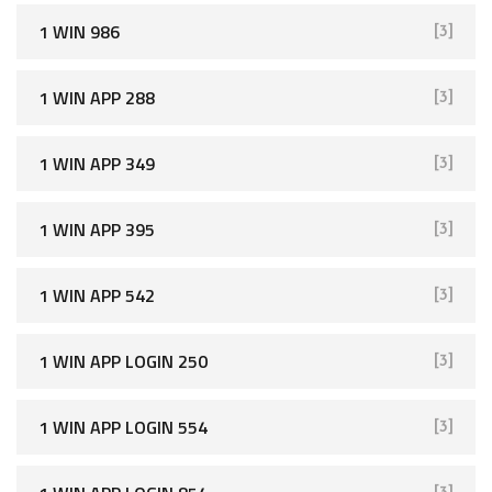
1 WIN 986
[3]
1 WIN APP 288
[3]
1 WIN APP 349
[3]
1 WIN APP 395
[3]
1 WIN APP 542
[3]
1 WIN APP LOGIN 250
[3]
1 WIN APP LOGIN 554
[3]