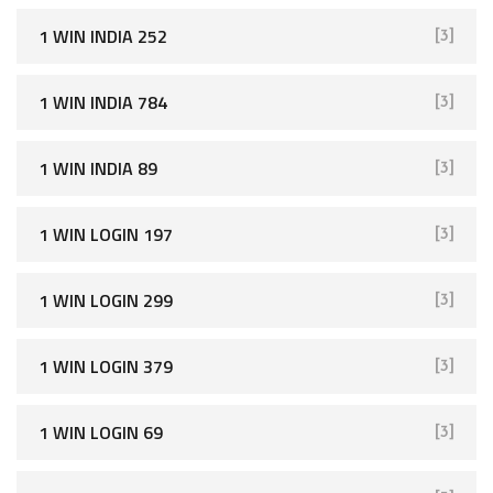
1 WIN INDIA 252
[3]
1 WIN INDIA 784
[3]
1 WIN INDIA 89
[3]
1 WIN LOGIN 197
[3]
1 WIN LOGIN 299
[3]
1 WIN LOGIN 379
[3]
1 WIN LOGIN 69
[3]