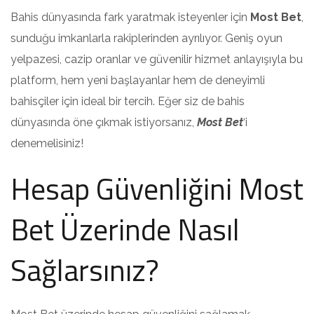
Bahis dünyasında fark yaratmak isteyenler için
Most Bet
,
sunduğu imkanlarla rakiplerinden ayrılıyor. Geniş oyun
yelpazesi, cazip oranlar ve güvenilir hizmet anlayışıyla bu
platform, hem yeni başlayanlar hem de deneyimli
bahisçiler için ideal bir tercih. Eğer siz de bahis
dünyasında öne çıkmak istiyorsanız,
Most Bet
‘i
denemelisiniz!
Hesap Güvenliğini Most
Bet Üzerinde Nasıl
Sağlarsınız?