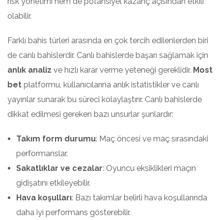
risk yönetimi hem de potansiyel kazanç açısından etkili
olabilir.
Farklı bahis türleri arasında en çok tercih edilenlerden biri
de canlı bahislerdir. Canlı bahislerde başarı sağlamak için
anlık analiz
ve hızlı karar verme yeteneği gereklidir.
Most
bet
platformu, kullanıcılarına anlık istatistikler ve canlı
yayınlar sunarak bu süreci kolaylaştırır. Canlı bahislerde
dikkat edilmesi gereken bazı unsurlar şunlardır:
Takım form durumu
: Maç öncesi ve maç sırasındaki
performanslar.
Sakatlıklar ve cezalar
: Oyuncu eksiklikleri maçın
gidişatını etkileyebilir.
Hava koşulları
: Bazı takımlar belirli hava koşullarında
daha iyi performans gösterebilir.