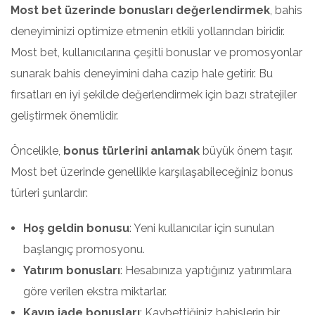
Most bet üzerinde bonusları değerlendirmek
, bahis
deneyiminizi optimize etmenin etkili yollarından biridir.
Most bet, kullanıcılarına çeşitli bonuslar ve promosyonlar
sunarak bahis deneyimini daha cazip hale getirir. Bu
fırsatları en iyi şekilde değerlendirmek için bazı stratejiler
geliştirmek önemlidir.
Öncelikle,
bonus türlerini anlamak
büyük önem taşır.
Most bet üzerinde genellikle karşılaşabileceğiniz bonus
türleri şunlardır:
Hoş geldin bonusu
: Yeni kullanıcılar için sunulan
başlangıç promosyonu.
Yatırım bonusları
: Hesabınıza yaptığınız yatırımlara
göre verilen ekstra miktarlar.
Kayıp iade bonusları
: Kaybettiğiniz bahislerin bir