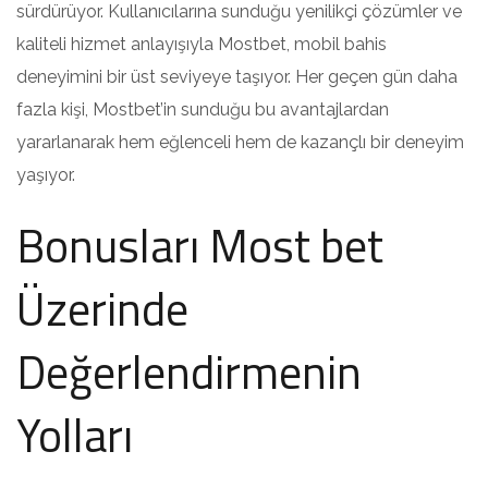
sürdürüyor. Kullanıcılarına sunduğu yenilikçi çözümler ve
kaliteli hizmet anlayışıyla Mostbet, mobil bahis
deneyimini bir üst seviyeye taşıyor. Her geçen gün daha
fazla kişi, Mostbet’in sunduğu bu avantajlardan
yararlanarak hem eğlenceli hem de kazançlı bir deneyim
yaşıyor.
Bonusları Most bet
Üzerinde
Değerlendirmenin
Yolları