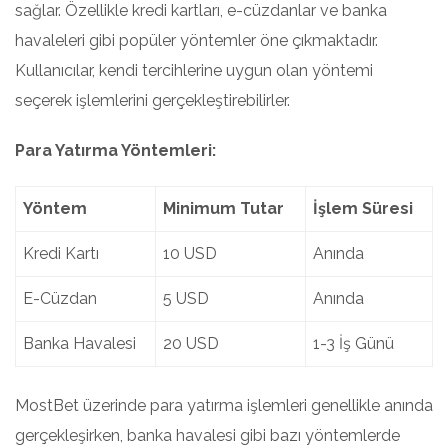
sağlar. Özellikle kredi kartları, e-cüzdanlar ve banka
havaleleri gibi popüler yöntemler öne çıkmaktadır.
Kullanıcılar, kendi tercihlerine uygun olan yöntemi
seçerek işlemlerini gerçekleştirebilirler.
Para Yatırma Yöntemleri:
Yöntem
Minimum Tutar
İşlem Süresi
Kredi Kartı
10 USD
Anında
E-Cüzdan
5 USD
Anında
Banka Havalesi
20 USD
1-3 İş Günü
MostBet üzerinde para yatırma işlemleri genellikle anında
gerçekleşirken, banka havalesi gibi bazı yöntemlerde