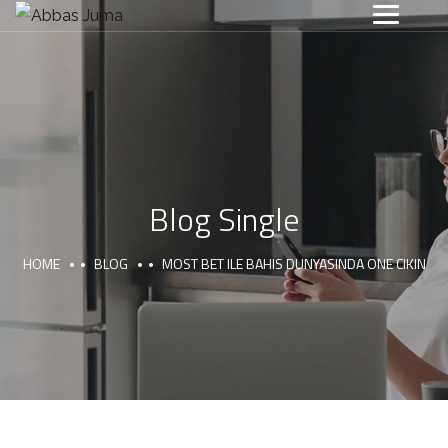
Blog Single
HOME
BLOG
MOST BET ILE BAHIS DUNYASINDA ONE CIKIN