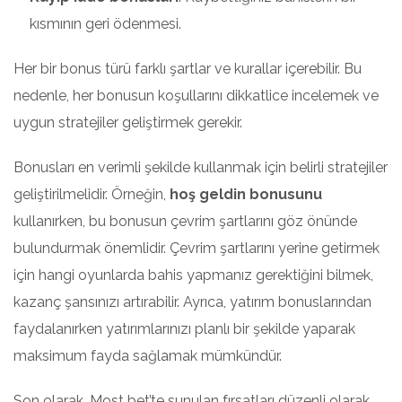
kısmının geri ödenmesi.
Her bir bonus türü farklı şartlar ve kurallar içerebilir. Bu
nedenle, her bonusun koşullarını dikkatlice incelemek ve
uygun stratejiler geliştirmek gerekir.
Bonusları en verimli şekilde kullanmak için belirli stratejiler
geliştirilmelidir. Örneğin,
hoş geldin bonusunu
kullanırken, bu bonusun çevrim şartlarını göz önünde
bulundurmak önemlidir. Çevrim şartlarını yerine getirmek
için hangi oyunlarda bahis yapmanız gerektiğini bilmek,
kazanç şansınızı artırabilir. Ayrıca, yatırım bonuslarından
faydalanırken yatırımlarınızı planlı bir şekilde yaparak
maksimum fayda sağlamak mümkündür.
Son olarak, Most bet’te sunulan fırsatları düzenli olarak