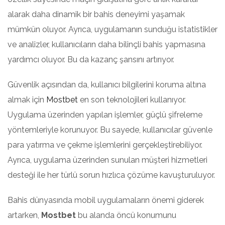
alarak daha dinamik bir bahis deneyimi yaşamak
mümkün oluyor. Ayrıca, uygulamanın sunduğu istatistikler
ve analizler, kullanıcıların daha bilinçli bahis yapmasına
yardımcı oluyor. Bu da kazanç şansını artırıyor.
Güvenlik açısından da, kullanıcı bilgilerini koruma altına
almak için
Mostbet
en son teknolojileri kullanıyor.
Uygulama üzerinden yapılan işlemler, güçlü şifreleme
yöntemleriyle korunuyor. Bu sayede, kullanıcılar güvenle
para yatırma ve çekme işlemlerini gerçekleştirebiliyor.
Ayrıca, uygulama üzerinden sunulan müşteri hizmetleri
desteği ile her türlü sorun hızlıca çözüme kavuşturuluyor.
Bahis dünyasında mobil uygulamaların önemi giderek
artarken,
Mostbet
bu alanda öncü konumunu