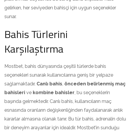
gelirken, her seviyeden bahisçi için uygun seçenekler
sunar.
Bahis Türlerini
Karşılaştırma
Mostbet, bahis dünyasında çeşitli türlerde bahis
seçenekleri sunarak kullanıcılarına geniş bir yelpaze
sağlamaktadır.
Canlı bahis
,
önceden belirlenmiş maç
bahisleri
ve
kombine bahisler
, bu seçeneklerin
başında gelmektedir. Canlı bahis, kullanıcıların maç
esnasında oranların değişkenliğinden faydalanarak anlık
kararlar almasına olanak tanır. Bu tür bahis, adrenalin dolu
bir deneyim arayanlar için idealdir. Mostbet’in sunduğu