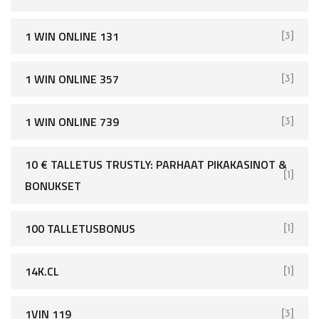
1 WIN ONLINE 131
[3]
1 WIN ONLINE 357
[3]
1 WIN ONLINE 739
[3]
10 € TALLETUS TRUSTLY: PARHAAT PIKAKASINOT &
[1]
BONUKSET
100 TALLETUSBONUS
[1]
14K.CL
[1]
1VIN 119
[3]