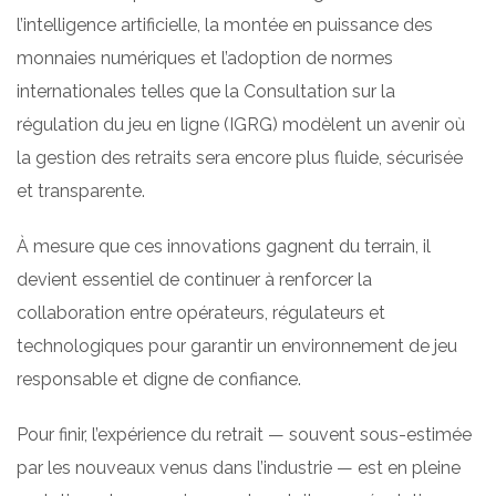
l’intelligence artificielle, la montée en puissance des
monnaies numériques et l’adoption de normes
internationales telles que la Consultation sur la
régulation du jeu en ligne (IGRG) modèlent un avenir où
la gestion des retraits sera encore plus fluide, sécurisée
et transparente.
À mesure que ces innovations gagnent du terrain, il
devient essentiel de continuer à renforcer la
collaboration entre opérateurs, régulateurs et
technologiques pour garantir un environnement de jeu
responsable et digne de confiance.
Pour finir, l’expérience du retrait — souvent sous-estimée
par les nouveaux venus dans l’industrie — est en pleine