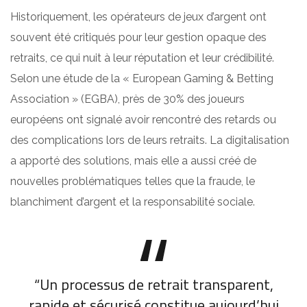
Historiquement, les opérateurs de jeux d’argent ont
souvent été critiqués pour leur gestion opaque des
retraits, ce qui nuit à leur réputation et leur crédibilité.
Selon une étude de la « European Gaming & Betting
Association » (EGBA), près de 30% des joueurs
européens ont signalé avoir rencontré des retards ou
des complications lors de leurs retraits. La digitalisation
a apporté des solutions, mais elle a aussi créé de
nouvelles problématiques telles que la fraude, le
blanchiment d’argent et la responsabilité sociale.
“Un processus de retrait transparent,
rapide et sécurisé constitue aujourd’hui