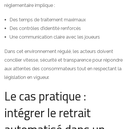
réglementaire implique :
Des temps de traitement maximaux
Des contrôles d’identité renforcés
Une communication claire avec les joueurs
Dans cet environnement régulé, les acteurs doivent
concilier vitesse, sécurité et transparence pour répondre
aux attentes des consommateurs tout en respectant la
législation en vigueur.
Le cas pratique :
intégrer le retrait