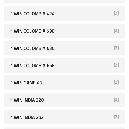
1 WIN COLOMBIA 424
[3]
1 WIN COLOMBIA 598
[3]
1 WIN COLOMBIA 636
[3]
1 WIN COLOMBIA 668
[3]
1 WIN GAME 43
[3]
1 WIN INDIA 220
[3]
1 WIN INDIA 252
[3]