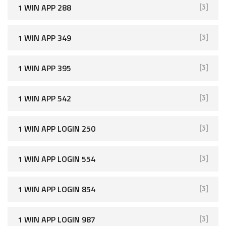
1 WIN APP 288
[3]
1 WIN APP 349
[3]
1 WIN APP 395
[3]
1 WIN APP 542
[3]
1 WIN APP LOGIN 250
[3]
1 WIN APP LOGIN 554
[3]
1 WIN APP LOGIN 854
[3]
1 WIN APP LOGIN 987
[3]