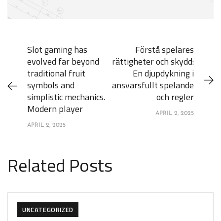
Slot gaming has
Förstå spelares
evolved far beyond
rättigheter och skydd:
traditional fruit
En djupdykning i
symbols and
ansvarsfullt spelande
simplistic mechanics.
och regler
Modern player
APRIL 2, 2025
APRIL 2, 2025
Related Posts
UNCATEGORIZED