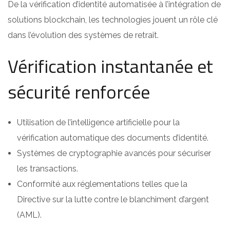
De la vérification d’identité automatisée à l’intégration de
solutions blockchain, les technologies jouent un rôle clé
dans l’évolution des systèmes de retrait.
Vérification instantanée et
sécurité renforcée
Utilisation de l’intelligence artificielle pour la
vérification automatique des documents d’identité.
Systèmes de cryptographie avancés pour sécuriser
les transactions.
Conformité aux réglementations telles que la
Directive sur la lutte contre le blanchiment d’argent
(AML).