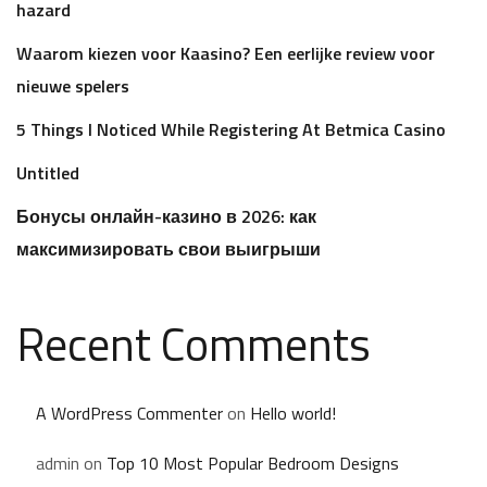
hazard
Waarom kiezen voor Kaasino? Een eerlijke review voor
nieuwe spelers
5 Things I Noticed While Registering At Betmica Casino
Untitled
Бонусы онлайн-казино в 2026: как
максимизировать свои выигрыши
Recent Comments
A WordPress Commenter
on
Hello world!
admin
on
Top 10 Most Popular Bedroom Designs