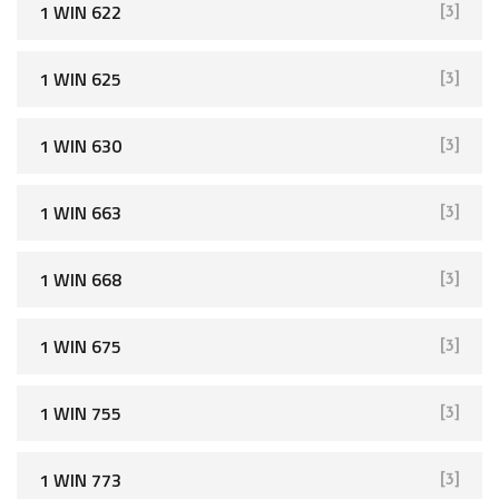
1 WIN 622
[3]
1 WIN 625
[3]
1 WIN 630
[3]
1 WIN 663
[3]
1 WIN 668
[3]
1 WIN 675
[3]
1 WIN 755
[3]
1 WIN 773
[3]