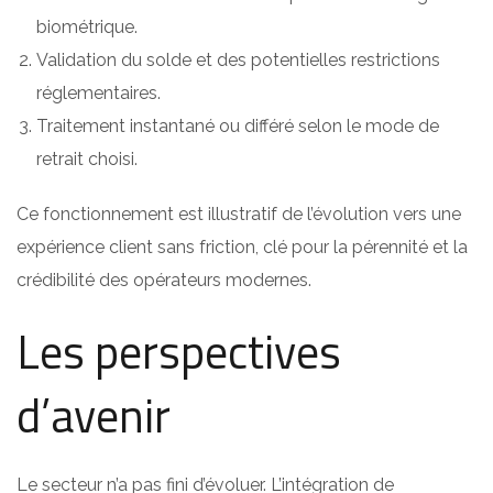
biométrique.
Validation du solde et des potentielles restrictions
réglementaires.
Traitement instantané ou différé selon le mode de
retrait choisi.
Ce fonctionnement est illustratif de l’évolution vers une
expérience client sans friction, clé pour la pérennité et la
crédibilité des opérateurs modernes.
Les perspectives
d’avenir
Le secteur n’a pas fini d’évoluer. L’intégration de