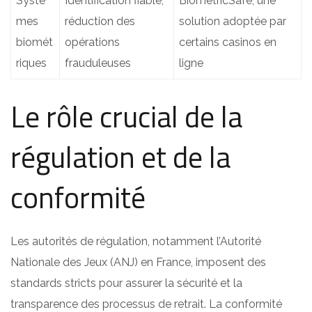
Systè
Identification fiable,
BiometricSafe, une
mes
réduction des
solution adoptée par
biomét
opérations
certains casinos en
riques
frauduleuses
ligne
Le rôle crucial de la
régulation et de la
conformité
Les autorités de régulation, notamment l’Autorité
Nationale des Jeux (ANJ) en France, imposent des
standards stricts pour assurer la sécurité et la
transparence des processus de retrait. La conformité