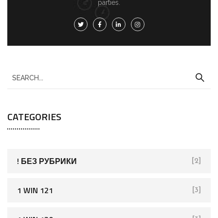
parties.
S
e
a
CATEGORIES
r
c
h
f
! БЕЗ РУБРИКИ
[2]
o
r
1 WIN 121
[3]
: