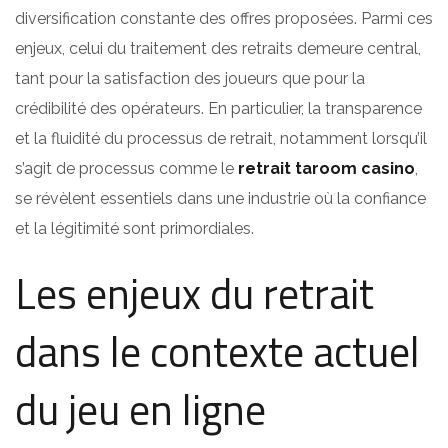
diversification constante des offres proposées. Parmi ces
enjeux, celui du traitement des retraits demeure central,
tant pour la satisfaction des joueurs que pour la
crédibilité des opérateurs. En particulier, la transparence
et la fluidité du processus de retrait, notamment lorsqu’il
s’agit de processus comme le
retrait taroom casino
,
se révèlent essentiels dans une industrie où la confiance
et la légitimité sont primordiales.
Les enjeux du retrait
dans le contexte actuel
du jeu en ligne