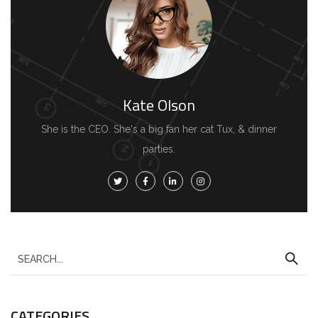
Kate Olson
She is the CEO. She's a big fan her cat Tux, & dinner
parties.
S
e
a
CATEGORIES
r