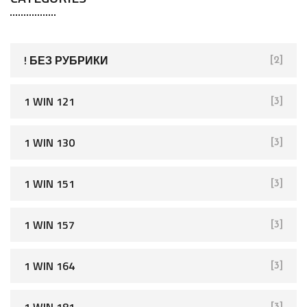
c
h
f
! БЕЗ РУБРИКИ
[2]
o
r
1 WIN 121
[3]
:
1 WIN 130
[3]
1 WIN 151
[3]
1 WIN 157
[3]
1 WIN 164
[3]