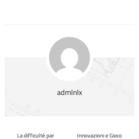
admlnlx
La difficulté par
Innovazioni e Gioco