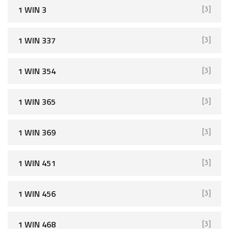
1 WIN 3
[3]
1 WIN 337
[3]
1 WIN 354
[3]
1 WIN 365
[3]
1 WIN 369
[3]
1 WIN 451
[3]
1 WIN 456
[3]
1 WIN 468
[3]