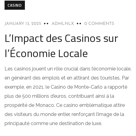
CASINO
JANUARY 13, 2025
ADMLNLX
0 COMMENTS
L’Impact des Casinos sur
l’Économie Locale
Les casinos jouent un rôle crucial dans l’économie locale,
en générant des emplois et en attirant des touristes. Par
exemple, en 2021, le Casino de Monte-Carlo a rapporté
plus de 500 millions d’euros, contribuant ainsi à la
prospérité de Monaco. Ce casino emblématique attire
des visiteurs du monde entier, renforçant l’image de la
principauté comme une destination de luxe.