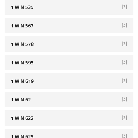
1 WIN 535
[3]
1 WIN 567
[3]
1 WIN 578
[3]
1 WIN 595
[3]
1 WIN 619
[3]
1 WIN 62
[3]
1 WIN 622
[3]
1 WIN 625
[3]