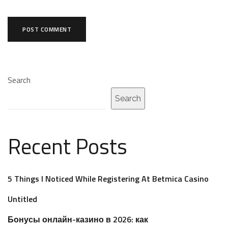
Search
Search
Recent Posts
5 Things I Noticed While Registering At Betmica Casino
Untitled
Бонусы онлайн-казино в 2026: как