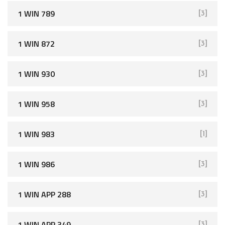
1 WIN 789
[3]
1 WIN 872
[3]
1 WIN 930
[3]
1 WIN 958
[3]
1 WIN 983
[1]
1 WIN 986
[3]
1 WIN APP 288
[3]
1 WIN APP 349
[3]