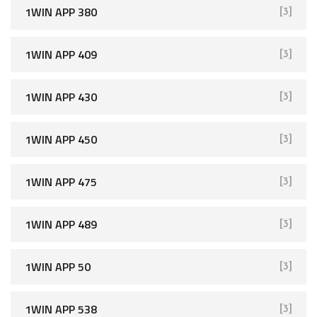
1WIN APP 380
[3]
1WIN APP 409
[3]
1WIN APP 430
[3]
1WIN APP 450
[3]
1WIN APP 475
[3]
1WIN APP 489
[3]
1WIN APP 50
[3]
1WIN APP 538
[3]