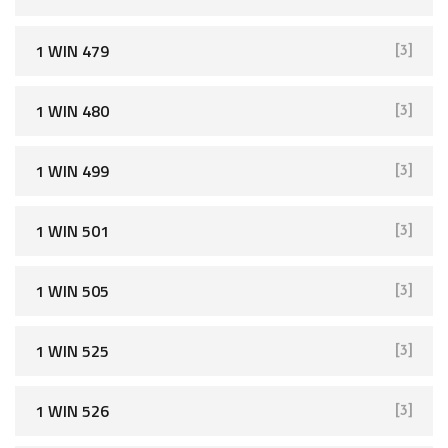
1 WIN 479
[3]
1 WIN 480
[3]
1 WIN 499
[3]
1 WIN 501
[3]
1 WIN 505
[3]
1 WIN 525
[3]
1 WIN 526
[3]