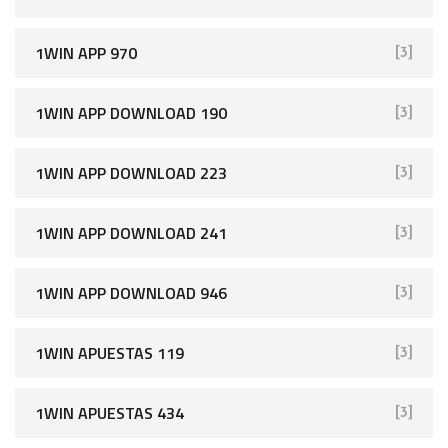
1WIN APP 970
[3]
1WIN APP DOWNLOAD 190
[3]
1WIN APP DOWNLOAD 223
[3]
1WIN APP DOWNLOAD 241
[3]
1WIN APP DOWNLOAD 946
[3]
1WIN APUESTAS 119
[3]
1WIN APUESTAS 434
[3]