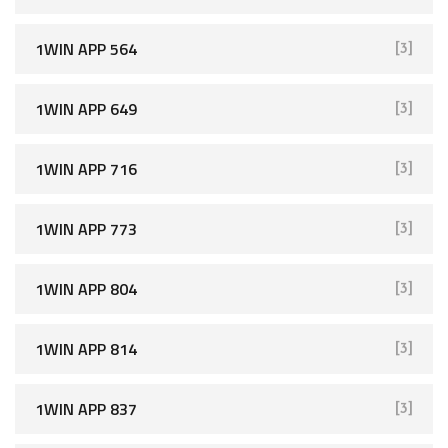
1WIN APP 564
[3]
1WIN APP 649
[3]
1WIN APP 716
[3]
1WIN APP 773
[3]
1WIN APP 804
[3]
1WIN APP 814
[3]
1WIN APP 837
[3]