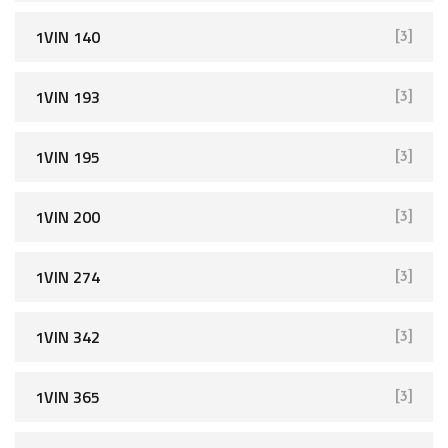
1VIN 140
[3]
1VIN 193
[3]
1VIN 195
[3]
1VIN 200
[3]
1VIN 274
[3]
1VIN 342
[3]
1VIN 365
[3]