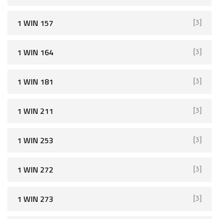
1 WIN 157
[3]
1 WIN 164
[3]
1 WIN 181
[3]
1 WIN 211
[3]
1 WIN 253
[3]
1 WIN 272
[3]
1 WIN 273
[3]