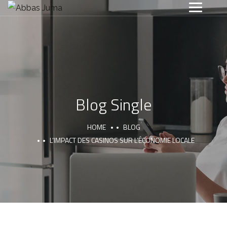
Blog Single
HOME
BLOG
L’IMPACT DES CASINOS SUR L’ÉCONOMIE LOCALE