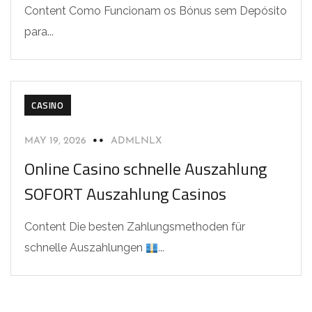
Content Como Funcionam os Bónus sem Depósito
para...
CASINO
MAY 19, 2026
ADMLNLX
Online Casino schnelle Auszahlung
SOFORT Auszahlung Casinos
Content Die besten Zahlungsmethoden für
schnelle Auszahlungen
...