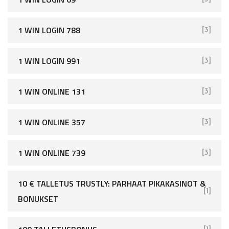
1 WIN LOGIN 788
[3]
1 WIN LOGIN 991
[3]
1 WIN ONLINE 131
[3]
1 WIN ONLINE 357
[3]
1 WIN ONLINE 739
[3]
10 € TALLETUS TRUSTLY: PARHAAT PIKAKASINOT &
[1]
BONUKSET