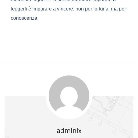
leggerli è imparare a vincere, non per fortuna, ma per
conoscenza.
admlnlx