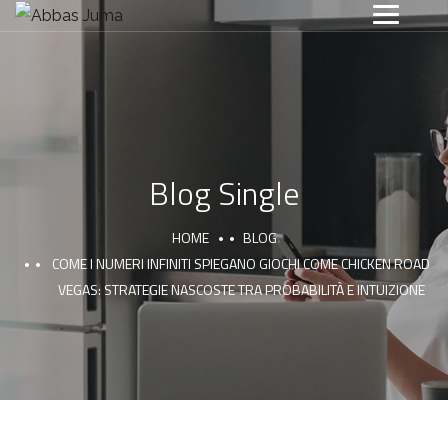
Blog Single
HOME
BLOG
COME I NUMERI INFINITI SPIEGANO GIOCHI COME CHICKEN ROAD
VEGAS: STRATEGIE NASCOSTE TRA PROBABILITÀ E INTUIZIONE