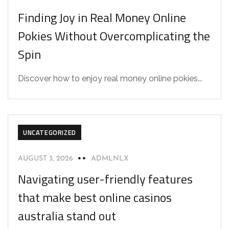
Finding Joy in Real Money Online
Pokies Without Overcomplicating the
Spin
Discover how to enjoy real money online pokies...
UNCATEGORIZED
AUGUST 3, 2026
ADMLNLX
Navigating user-friendly features
that make best online casinos
australia stand out