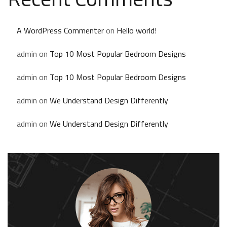
A WordPress Commenter
on
Hello world!
admin
on
Top 10 Most Popular Bedroom Designs
admin
on
Top 10 Most Popular Bedroom Designs
admin
on
We Understand Design Differently
admin
on
We Understand Design Differently