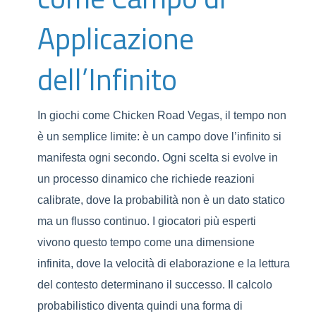
Applicazione
dell’Infinito
In giochi come Chicken Road Vegas, il tempo non
è un semplice limite: è un campo dove l’infinito si
manifesta ogni secondo. Ogni scelta si evolve in
un processo dinamico che richiede reazioni
calibrate, dove la probabilità non è un dato statico
ma un flusso continuo. I giocatori più esperti
vivono questo tempo come una dimensione
infinita, dove la velocità di elaborazione e la lettura
del contesto determinano il successo. Il calcolo
probabilistico diventa quindi una forma di