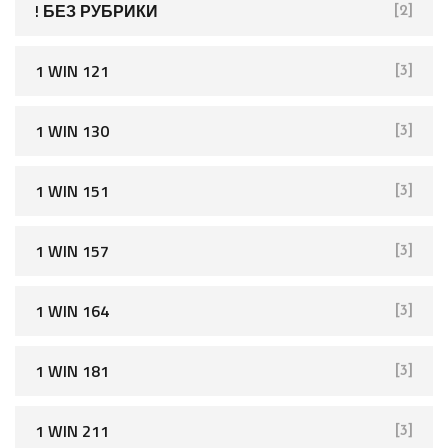
f
! БЕЗ РУБРИКИ
[2]
o
r
1 WIN 121
[3]
:
1 WIN 130
[3]
1 WIN 151
[3]
1 WIN 157
[3]
1 WIN 164
[3]
1 WIN 181
[3]
1 WIN 211
[3]