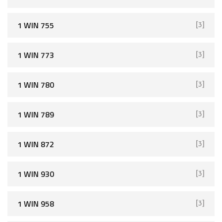
1 WIN 755
[3]
1 WIN 773
[3]
1 WIN 780
[3]
1 WIN 789
[3]
1 WIN 872
[3]
1 WIN 930
[3]
1 WIN 958
[3]