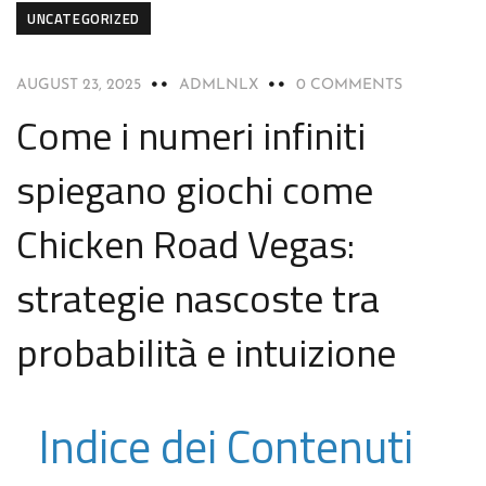
UNCATEGORIZED
AUGUST 23, 2025
ADMLNLX
0 COMMENTS
Come i numeri infiniti
spiegano giochi come
Chicken Road Vegas:
strategie nascoste tra
probabilità e intuizione
Indice dei Contenuti