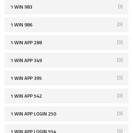
1 WIN 983
[1]
1 WIN 986
[3]
1 WIN APP 288
[3]
1 WIN APP 349
[3]
1 WIN APP 395
[3]
1 WIN APP 542
[3]
1 WIN APP LOGIN 250
[3]
1 WIN APP LOGIN 554
[3]