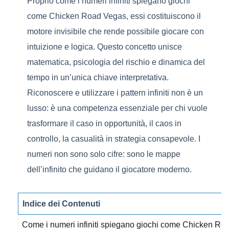
Proprio come i numeri infiniti spiegano giochi
come Chicken Road Vegas, essi costituiscono il
motore invisibile che rende possibile giocare con
intuizione e logica. Questo concetto unisce
matematica, psicologia del rischio e dinamica del
tempo in un’unica chiave interpretativa.
Riconoscere e utilizzare i pattern infiniti non è un
lusso: è una competenza essenziale per chi vuole
trasformare il caso in opportunità, il caos in
controllo, la casualità in strategia consapevole. I
numeri non sono solo cifre: sono le mappe
dell’infinito che guidano il giocatore moderno.
Indice dei Contenuti
Come i numeri infiniti spiegano giochi come Chicken Ro