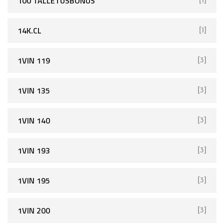
100 TALLETUSBONUS
[1]
14K.CL
[1]
1VIN 119
[3]
1VIN 135
[3]
1VIN 140
[3]
1VIN 193
[3]
1VIN 195
[3]
1VIN 200
[3]