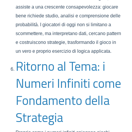
assiste a una crescente consapevolezza: giocare
bene richiede studio, analisi e comprensione delle
probabilità. I giocatori di oggi non si limitano a
scommettere, ma interpretano dati, cercano pattern
e costruiscono strategie, trasformando il gioco in
un vero e proprio esercizio di logica applicata.
Ritorno al Tema: i
Numeri Infiniti come
Fondamento della
Strategia