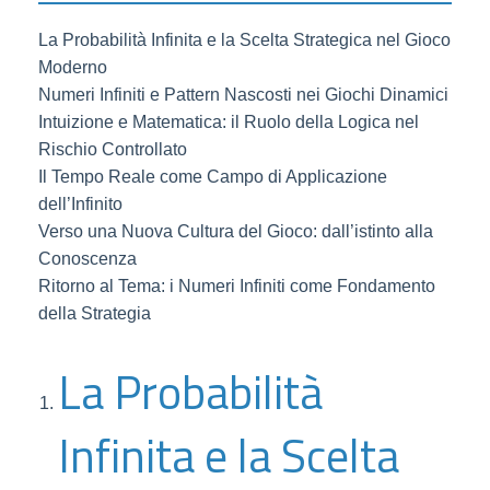
La Probabilità Infinita e la Scelta Strategica nel Gioco
Moderno
Numeri Infiniti e Pattern Nascosti nei Giochi Dinamici
Intuizione e Matematica: il Ruolo della Logica nel
Rischio Controllato
Il Tempo Reale come Campo di Applicazione
dell’Infinito
Verso una Nuova Cultura del Gioco: dall’istinto alla
Conoscenza
Ritorno al Tema: i Numeri Infiniti come Fondamento
della Strategia
La Probabilità
Infinita e la Scelta