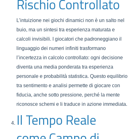
Rischio Controllato
L’intuizione nei giochi dinamici non è un salto nel
buio, ma un sintesi tra esperienza maturata e
calcoli invisibili. I giocatori che padroneggiano il
linguaggio dei numeri infiniti trasformano
l’incertezza in calcolo controllato: ogni decisione
diventa una media ponderata tra esperienza
personale e probabilità statistica. Questo equilibrio
tra sentimento e analisi permette di giocare con
fiducia, anche sotto pressione, perché la mente
riconosce schemi e li traduce in azione immediata.
Il Tempo Reale
come Campo di