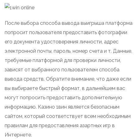
После выбора способа вывода выигрыша платформа
попросит пользователя предоставить фотографии
его документа удостоверения личности, адрес
электронной почты, пароль, номер счета и т. Данные,
требуемые платформой для проверки личности,
зависят от выбранного пользователем способа
вывода средств. Обратите внимание, что даже если
вы выбираете быстрый формат, в дальнейшем вас
могут попросить предоставить дополнительную
информацию. Казино 1вин является безопасным
сайтом, который соответствует всем необходимым
правилам для предоставления азартных игр в
Интернете.