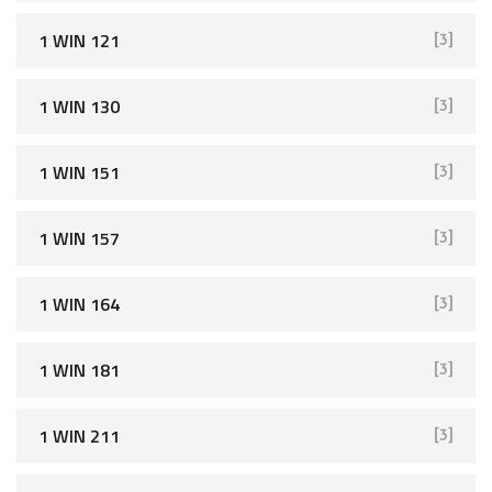
o
r
1 WIN 121
[3]
:
1 WIN 130
[3]
1 WIN 151
[3]
1 WIN 157
[3]
1 WIN 164
[3]
1 WIN 181
[3]
1 WIN 211
[3]