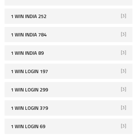
1 WIN INDIA 252
[3]
1 WIN INDIA 784
[3]
1 WIN INDIA 89
[3]
1 WIN LOGIN 197
[3]
1 WIN LOGIN 299
[3]
1 WIN LOGIN 379
[3]
1 WIN LOGIN 69
[3]