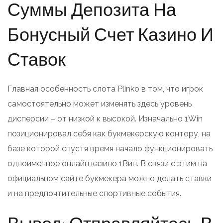
Суммы Депозита На
Бонусный Счет Казино И
Ставок
Главная особенность слота Plinko в том, что игрок
самостоятельно может изменять здесь уровень
дисперсии – от низкой к высокой. Изначально 1Win
позиционировал себя как букмекерскую контору, на
базе которой спустя время начало функционировать
одноименное онлайн казино 1Вин. В связи с этим на
официальном сайте букмекера можно делать ставки
и на предпочтительные спортивные события.