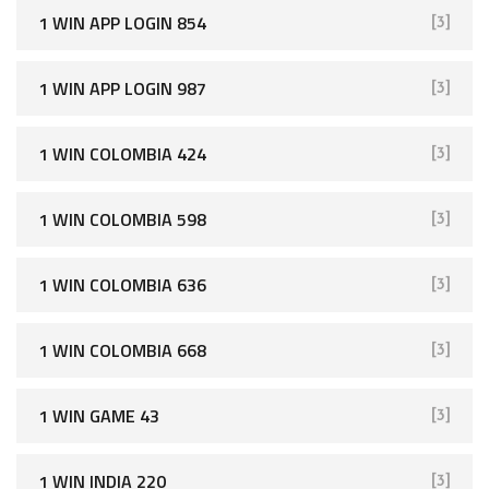
1 WIN APP LOGIN 854
[3]
1 WIN APP LOGIN 987
[3]
1 WIN COLOMBIA 424
[3]
1 WIN COLOMBIA 598
[3]
1 WIN COLOMBIA 636
[3]
1 WIN COLOMBIA 668
[3]
1 WIN GAME 43
[3]
1 WIN INDIA 220
[3]