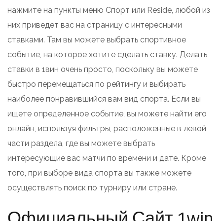
нажмите на пункты меню Спорт или Reside, любой из
них приведет вас на страницу с интересными
ставками. Там вы можете выбрать спортивное
событие, на которое хотите сделать ставку. Делать
ставки в 1вин очень просто, поскольку вы можете
быстро перемещаться по рейтингу и выбирать
наиболее понравившийся вам вид спорта. Если вы
ищете определенное событие, вы можете найти его
онлайн, используя фильтры, расположенные в левой
части раздела, где вы можете выбрать
интересующие вас матчи по времени и дате. Кроме
того, при выборе вида спорта вы также можете
осуществлять поиск по турниру или стране.
Официальный Сайт 1win