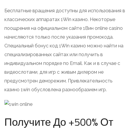
Бесплатные вращения доступны для использования в
классических аппаратах 1Win казино. Некоторые
поощрения на официальном сайте 1Вин online casino
начисляются только после указания промокода.
Специальный бонус код 1Win казино можно найти на
специализированных сайтах или получить в
индивидуальном порядке по Email. Как и в случае с
видеослотами, для игр с живым дилером не
предусмотрен деморежим. Привлекательность
казино 1win обусловлена разнообразием игр.
Получите До +500% От