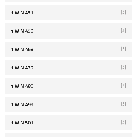
1 WIN 451
[3]
1 WIN 456
[3]
1 WIN 468
[3]
1 WIN 479
[3]
1 WIN 480
[3]
1 WIN 499
[3]
1 WIN 501
[3]