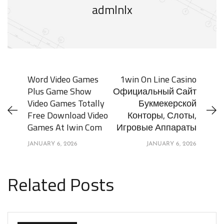
admlnlx
Word Video Games
1win On Line Casino
Plus Game Show
Официальный Сайт
Video Games Totally
Букмекерской
Free Download Video
Конторы, Слоты,
Games At Iwin Com
Игровые Аппараты
JANUARY 6, 2026
JANUARY 6, 2026
Related Posts