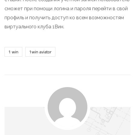
сможет при помощи логина и пароля перейти в свой
профиль и получить доступ ко всем возможностям
виртуального клуба 1Вин.
1 win
1win aviator