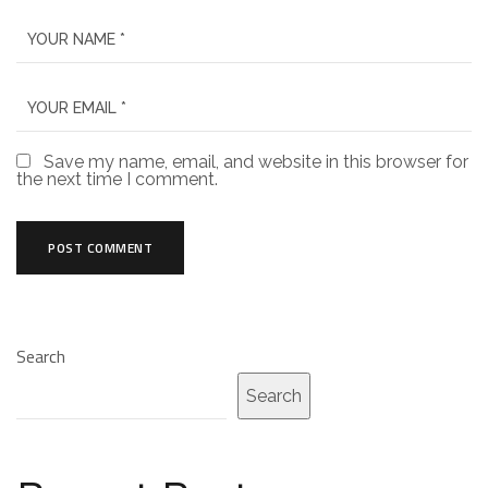
Save my name, email, and website in this browser for
the next time I comment.
Search
Search