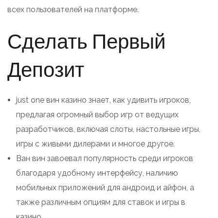
всех пользователей на платформе.
Сделать Первый
Депозит
just one вин казино знает, как удивить игроков,
предлагая огромный выбор игр от ведущих
разработчиков, включая слоты, настольные игры,
игры с живыми дилерами и многое другое.
Ван вин завоевал популярность среди игроков
благодаря удобному интерфейсу, наличию
мобильных приложений для андроид и айфон, а
также различным опциям для ставок и игры в
казино.