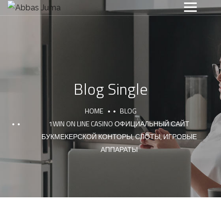
Blog Single
HOME
BLOG
1WIN ON LINE CASINO ОФИЦИАЛЬНЫЙ САЙТ
БУКМЕКЕРСКОЙ КОНТОРЫ, СЛОТЫ, ИГРОВЫЕ
АППАРАТЫ