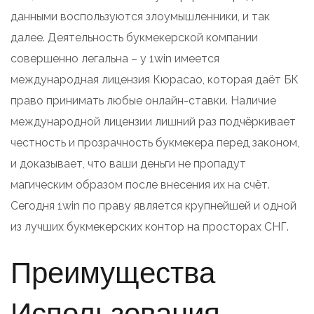
данными воспользуются злоумышленники, и так
далее. Деятельность букмекерской компании
совершенно легальна – у 1win имеется
международная лицензия Кюрасао, которая даёт БК
право принимать любые онлайн-ставки. Наличие
международной лицензии лишний раз подчёркивает
честность и прозрачность букмекера перед законом,
и доказывает, что ваши деньги не пропадут
магическим образом после внесения их на счёт.
Сегодня 1win по праву является крупнейшей и одной
из лучших букмекерских контор на просторах СНГ.
Преимущества
Использования