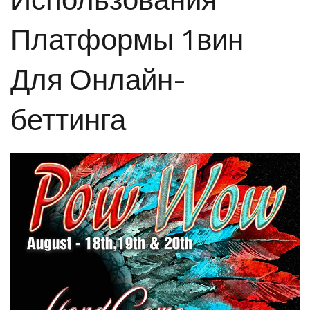
Платформы 1вин
Для Онлайн-
беттинга