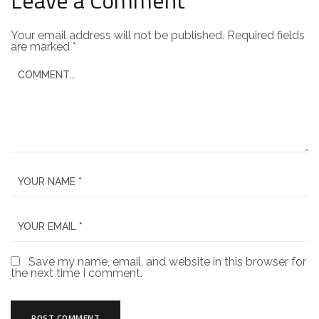
Leave a Comment
Your email address will not be published.
Required fields
are marked
*
Save my name, email, and website in this browser for
the next time I comment.