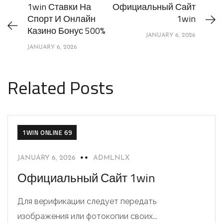
1win Ставки На
Официальный Сайт
Спорт И Онлайн
1win
Казино Бонус 500%
JANUARY 6, 2026
JANUARY 6, 2026
Related Posts
1WIN ONLINE 69
JANUARY 6, 2026
ADMLNLX
Официальный Сайт 1win
Для верификации следует передать
изображения или фотокопии своих...