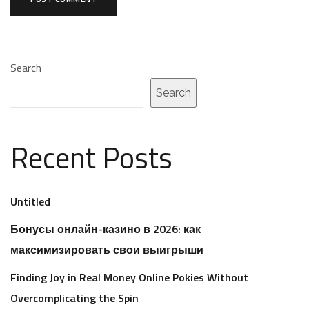
Search
Search
Recent Posts
Untitled
Бонусы онлайн-казино в 2026: как
максимизировать свои выигрыши
Finding Joy in Real Money Online Pokies Without
Overcomplicating the Spin