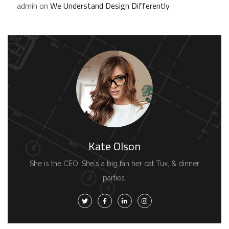
admin
on
We Understand Design Differently
Kate Olson
She is the CEO. She's a big fan her cat Tux, & dinner
parties.