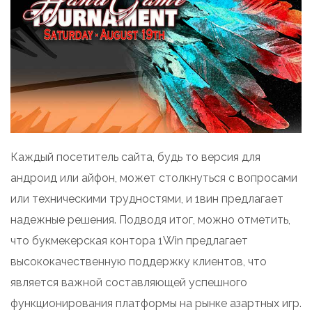
Каждый посетитель сайта, будь то версия для
андроид или айфон, может столкнуться с вопросами
или техническими трудностями, и 1вин предлагает
надежные решения. Подводя итог, можно отметить,
что букмекерская контора 1Win предлагает
высококачественную поддержку клиентов, что
является важной составляющей успешного
функционирования платформы на рынке азартных игр.