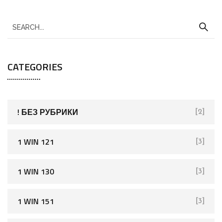
S
e
a
CATEGORIES
r
c
h
f
! БЕЗ РУБРИКИ
[2]
o
r
1 WIN 121
[3]
:
1 WIN 130
[3]
1 WIN 151
[3]