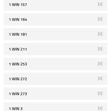
1 WIN 157
[3]
1 WIN 164
[3]
1 WIN 181
[3]
1 WIN 211
[3]
1 WIN 253
[3]
1 WIN 272
[3]
1 WIN 273
[3]
1 WIN 3
[3]