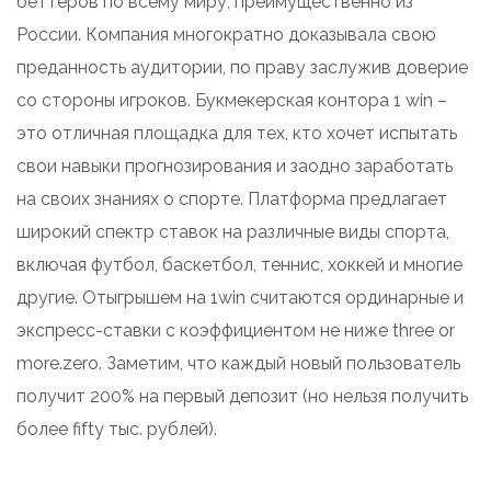
беттеров по всему миру, преимущественно из
России. Компания многократно доказывала свою
преданность аудитории, по праву заслужив доверие
со стороны игроков. Букмекерская контора 1 win –
это отличная площадка для тех, кто хочет испытать
свои навыки прогнозирования и заодно заработать
на своих знаниях о спорте. Платформа предлагает
широкий спектр ставок на различные виды спорта,
включая футбол, баскетбол, теннис, хоккей и многие
другие. Отыгрышем на 1win считаются ординарные и
экспресс-ставки с коэффициентом не ниже three or
more.zero. Заметим, что каждый новый пользователь
получит 200% на первый депозит (но нельзя получить
более fifty тыс. рублей).