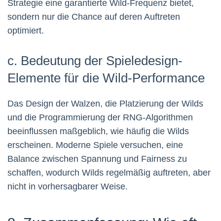
Strategie eine garantierte Wild-Frequenz bietet,
sondern nur die Chance auf deren Auftreten
optimiert.
c. Bedeutung der Spieledesign-
Elemente für die Wild-Performance
Das Design der Walzen, die Platzierung der Wilds
und die Programmierung der RNG-Algorithmen
beeinflussen maßgeblich, wie häufig die Wilds
erscheinen. Moderne Spiele versuchen, eine
Balance zwischen Spannung und Fairness zu
schaffen, wodurch Wilds regelmäßig auftreten, aber
nicht in vorhersagbarer Weise.