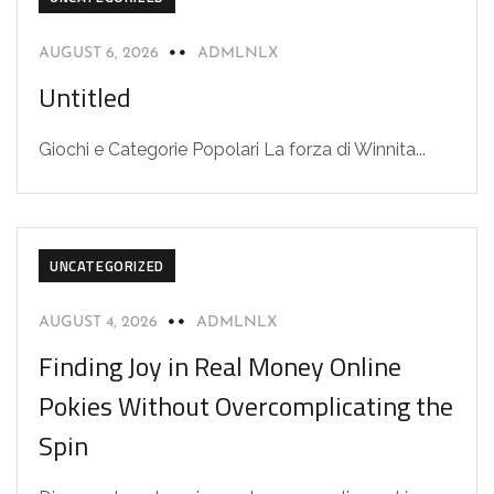
AUGUST 6, 2026
ADMLNLX
Untitled
Giochi e Categorie Popolari La forza di Winnita...
UNCATEGORIZED
AUGUST 4, 2026
ADMLNLX
Finding Joy in Real Money Online
Pokies Without Overcomplicating the
Spin