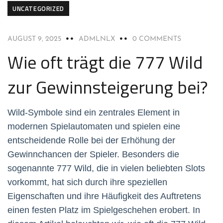
UNCATEGORIZED
AUGUST 9, 2025
ADMLNLX
0 COMMENTS
Wie oft trägt die 777 Wild
zur Gewinnsteigerung bei?
Wild-Symbole sind ein zentrales Element in
modernen Spielautomaten und spielen eine
entscheidende Rolle bei der Erhöhung der
Gewinnchancen der Spieler. Besonders die
sogenannte 777 Wild, die in vielen beliebten Slots
vorkommt, hat sich durch ihre speziellen
Eigenschaften und ihre Häufigkeit des Auftretens
einen festen Platz im Spielgeschehen erobert. In