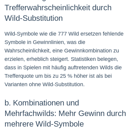
Trefferwahrscheinlichkeit durch
Wild-Substitution
Wild-Symbole wie die 777 Wild ersetzen fehlende
Symbole in Gewinnlinien, was die
Wahrscheinlichkeit, eine Gewinnkombination zu
erzielen, erheblich steigert. Statistiken belegen,
dass in Spielen mit häufig auftretenden Wilds die
Trefferquote um bis zu 25 % höher ist als bei
Varianten ohne Wild-Substitution.
b. Kombinationen und
Mehrfachwilds: Mehr Gewinn durch
mehrere Wild-Symbole