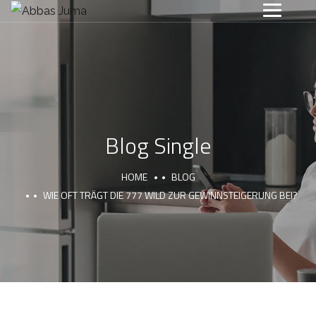
Blog Single
HOME
BLOG
WIE OFT TRÄGT DIE 777 WILD ZUR GEWINNSTEIGERUNG BEI?