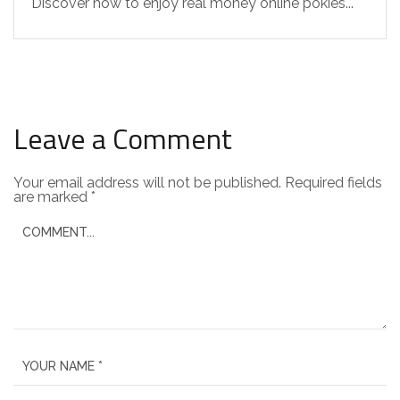
Discover how to enjoy real money online pokies...
Leave a Comment
Your email address will not be published.
Required fields
are marked
*