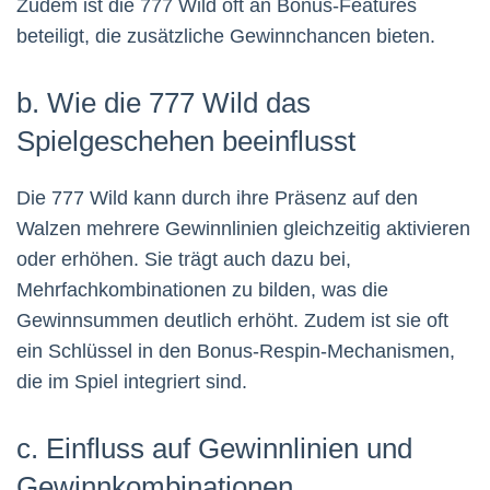
Zudem ist die 777 Wild oft an Bonus-Features
beteiligt, die zusätzliche Gewinnchancen bieten.
b. Wie die 777 Wild das
Spielgeschehen beeinflusst
Die 777 Wild kann durch ihre Präsenz auf den
Walzen mehrere Gewinnlinien gleichzeitig aktivieren
oder erhöhen. Sie trägt auch dazu bei,
Mehrfachkombinationen zu bilden, was die
Gewinnsummen deutlich erhöht. Zudem ist sie oft
ein Schlüssel in den Bonus-Respin-Mechanismen,
die im Spiel integriert sind.
c. Einfluss auf Gewinnlinien und
Gewinnkombinationen