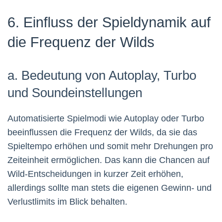
6. Einfluss der Spieldynamik auf
die Frequenz der Wilds
a. Bedeutung von Autoplay, Turbo
und Soundeinstellungen
Automatisierte Spielmodi wie Autoplay oder Turbo
beeinflussen die Frequenz der Wilds, da sie das
Spieltempo erhöhen und somit mehr Drehungen pro
Zeiteinheit ermöglichen. Das kann die Chancen auf
Wild-Entscheidungen in kurzer Zeit erhöhen,
allerdings sollte man stets die eigenen Gewinn- und
Verlustlimits im Blick behalten.