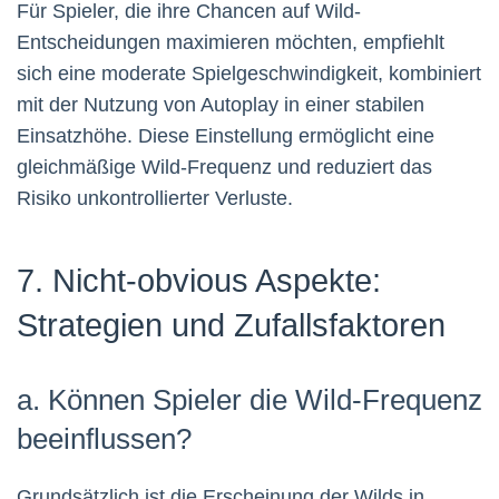
Für Spieler, die ihre Chancen auf Wild-
Entscheidungen maximieren möchten, empfiehlt
sich eine moderate Spielgeschwindigkeit, kombiniert
mit der Nutzung von Autoplay in einer stabilen
Einsatzhöhe. Diese Einstellung ermöglicht eine
gleichmäßige Wild-Frequenz und reduziert das
Risiko unkontrollierter Verluste.
7. Nicht-obvious Aspekte:
Strategien und Zufallsfaktoren
a. Können Spieler die Wild-Frequenz
beeinflussen?
Grundsätzlich ist die Erscheinung der Wilds in