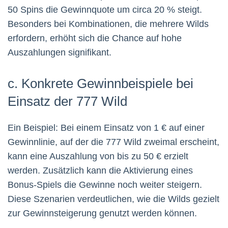
50 Spins die Gewinnquote um circa 20 % steigt.
Besonders bei Kombinationen, die mehrere Wilds
erfordern, erhöht sich die Chance auf hohe
Auszahlungen signifikant.
c. Konkrete Gewinnbeispiele bei
Einsatz der 777 Wild
Ein Beispiel: Bei einem Einsatz von 1 € auf einer
Gewinnlinie, auf der die 777 Wild zweimal erscheint,
kann eine Auszahlung von bis zu 50 € erzielt
werden. Zusätzlich kann die Aktivierung eines
Bonus-Spiels die Gewinne noch weiter steigern.
Diese Szenarien verdeutlichen, wie die Wilds gezielt
zur Gewinnsteigerung genutzt werden können.