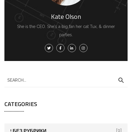
Kate Olson
She is the CEO. She's a big fan her cat Tux, & dinner
parties.
S
e
a
CATEGORIES
r
c
h
f
! БЕЗ РУБРИКИ
[2]