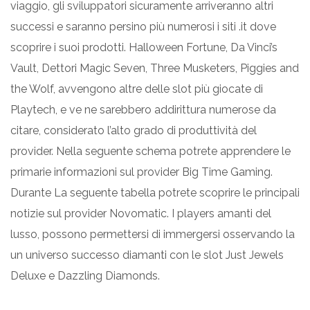
viaggio, gli sviluppatori sicuramente arriveranno altri
successi e saranno persino più numerosi i siti .it dove
scoprire i suoi prodotti. Halloween Fortune, Da Vinci’s
Vault, Dettori Magic Seven, Three Musketers, Piggies and
the Wolf, avvengono altre delle slot più giocate di
Playtech, e ve ne sarebbero addirittura numerose da
citare, considerato l’alto grado di produttività del
provider. Nella seguente schema potrete apprendere le
primarie informazioni sul provider Big Time Gaming.
Durante La seguente tabella potrete scoprire le principali
notizie sul provider Novomatic. I players amanti del
lusso, possono permettersi di immergersi osservando la
un universo successo diamanti con le slot Just Jewels
Deluxe e Dazzling Diamonds.