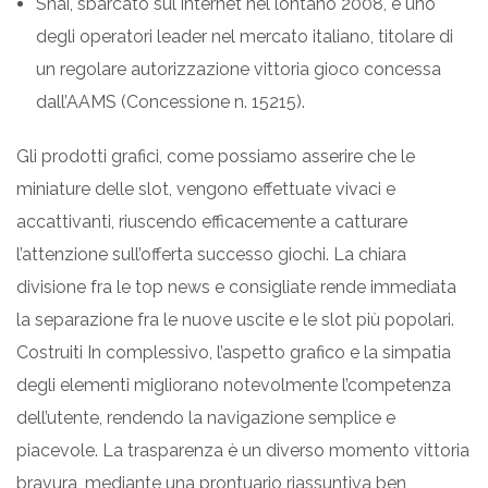
Snai, sbarcato sul internet nel lontano 2008, è uno
degli operatori leader nel mercato italiano, titolare di
un regolare autorizzazione vittoria gioco concessa
dall’AAMS (Concessione n. 15215).
Gli prodotti grafici, come possiamo asserire che le
miniature delle slot, vengono effettuate vivaci e
accattivanti, riuscendo efficacemente a catturare
l’attenzione sull’offerta successo giochi. La chiara
divisione fra le top news e consigliate rende immediata
la separazione fra le nuove uscite e le slot più popolari.
Costruiti In complessivo, l’aspetto grafico e la simpatia
degli elementi migliorano notevolmente l’competenza
dell’utente, rendendo la navigazione semplice e
piacevole. La trasparenza è un diverso momento vittoria
bravura, mediante una prontuario riassuntiva ben