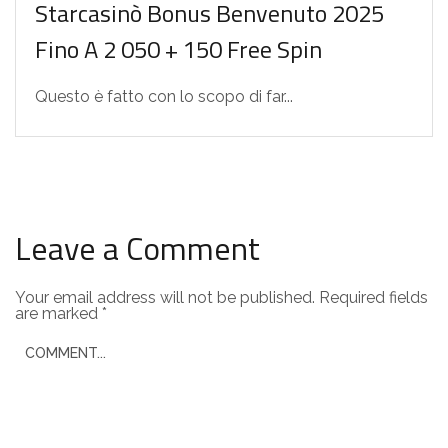
Starcasinò Bonus Benvenuto 2025
Fino A 2 050 + 150 Free Spin
Questo è fatto con lo scopo di far...
Leave a Comment
Your email address will not be published.
Required fields
are marked
*