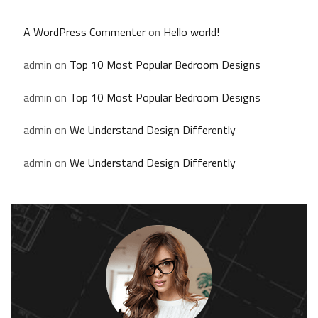
A WordPress Commenter
on
Hello world!
admin
on
Top 10 Most Popular Bedroom Designs
admin
on
Top 10 Most Popular Bedroom Designs
admin
on
We Understand Design Differently
admin
on
We Understand Design Differently