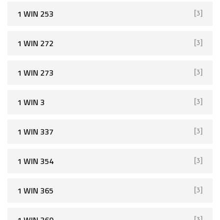
1 WIN 253
[3]
1 WIN 272
[3]
1 WIN 273
[3]
1 WIN 3
[3]
1 WIN 337
[3]
1 WIN 354
[3]
1 WIN 365
[3]
1 WIN 369
[3]