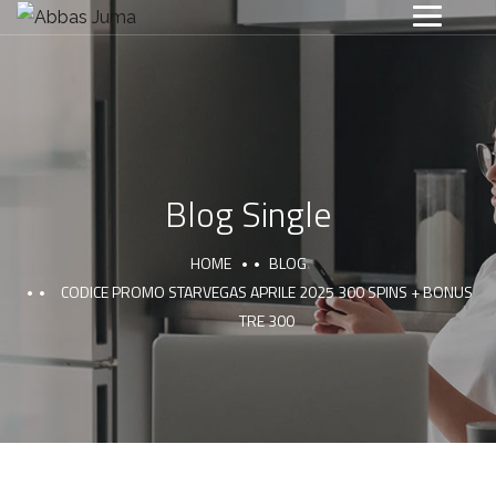
Blog Single
HOME
BLOG
CODICE PROMO STARVEGAS APRILE 2025 300 SPINS + BONUS
TRE 300