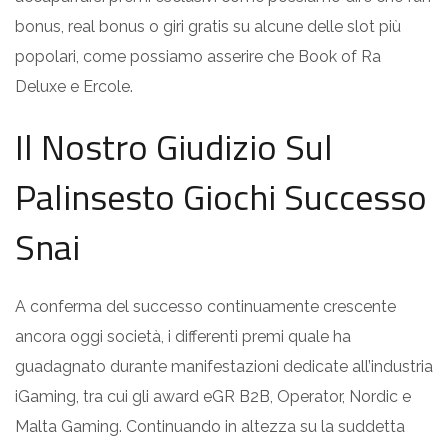
bonus, real bonus o giri gratis su alcune delle slot più
popolari, come possiamo asserire che Book of Ra
Deluxe e Ercole.
Il Nostro Giudizio Sul
Palinsesto Giochi Successo
Snai
A conferma del successo continuamente crescente
ancora oggi società, i differenti premi quale ha
guadagnato durante manifestazioni dedicate all’industria
iGaming, tra cui gli award eGR B2B, Operator, Nordic e
Malta Gaming. Continuando in altezza su la suddetta