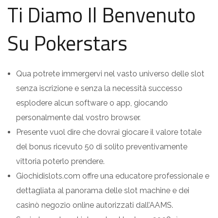
Ti Diamo Il Benvenuto
Su Pokerstars
Qua potrete immergervi nel vasto universo delle slot
senza iscrizione e senza la necessità successo
esplodere alcun software o app, giocando
personalmente dal vostro browser.
Presente vuol dire che dovrai giocare il valore totale
del bonus ricevuto 50 di solito preventivamente
vittoria poterlo prendere.
Giochidislots.com offre una educatore professionale e
dettagliata al panorama delle slot machine e dei
casinò negozio online autorizzati dall’AAMS.