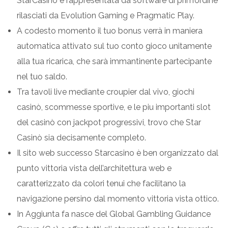
StarCasino è rappresentata da software di prim’ordine
rilasciati da Evolution Gaming e Pragmatic Play.
A codesto momento il tuo bonus verrà in maniera
automatica attivato sul tuo conto gioco unitamente
alla tua ricarica, che sarà immantinente partecipante
nel tuo saldo.
Tra tavoli live mediante croupier dal vivo, giochi
casinò, scommesse sportive, e le piu importanti slot
del casinò con jackpot progressivi, trovo che Star
Casinò sia decisamente completo.
Il sito web successo Starcasino è ben organizzato dal
punto vittoria vista dell’architettura web e
caratterizzato da colori tenui che facilitano la
navigazione persino dal momento vittoria vista ottico.
In Aggiunta fa nasce del Global Gambling Guidance