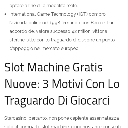
optare a fine di la modalità reale.
International Game Technology (IGT) comprò
l’azienda online nel 1998 firmando con Barcrest un
accordo del valore successo 42 milioni vittoria
sterline, utile con lo traguardo di disporre un punto
d’appoggio nel mercato europeo.
Slot Machine Gratis
Nuove: 3 Motivi Con Lo
Traguardo Di Giocarci
Starcasino, pertanto, non pone capiente assennatezza
solo al comparto slot machine, ciononostante consente