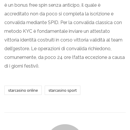
è un bonus free spin senza anticipo, il quale è
accreditato non da poco si completa la iscrizione e
convalida mediante SPID. Per la convalida classica con
metodo KYC è fondamentale inviare un attestato
vittoria identità costruiti in corso vittoria validità al team
dell’gestore. Le operazioni di convalida richiedono,
comunemente, da poco 24 ore (fatta eccezione a causa
di i giorni festivi).
starcasino online
starcasino sport