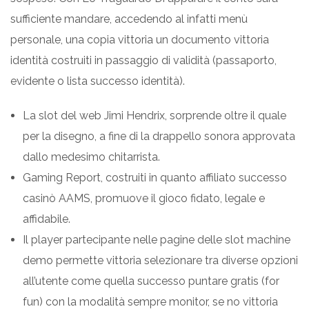
sufficiente mandare, accedendo al infatti menù
personale, una copia vittoria un documento vittoria
identità costruiti in passaggio di validità (passaporto,
evidente o lista successo identità).
La slot del web Jimi Hendrix, sorprende oltre il quale
per la disegno, a fine di la drappello sonora approvata
dallo medesimo chitarrista.
Gaming Report, costruiti in quanto affiliato successo
casinò AAMS, promuove il gioco fidato, legale e
affidabile.
Il player partecipante nelle pagine delle slot machine
demo permette vittoria selezionare tra diverse opzioni
all’utente come quella successo puntare gratis (for
fun) con la modalità sempre monitor, se no vittoria