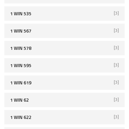
1 WIN 535
[3]
1 WIN 567
[3]
1 WIN 578
[3]
1 WIN 595
[3]
1 WIN 619
[3]
1 WIN 62
[3]
1 WIN 622
[3]