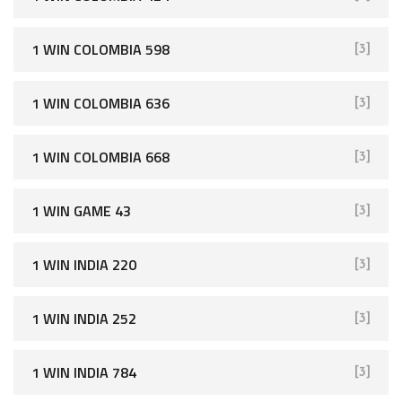
1 WIN COLOMBIA 598
[3]
1 WIN COLOMBIA 636
[3]
1 WIN COLOMBIA 668
[3]
1 WIN GAME 43
[3]
1 WIN INDIA 220
[3]
1 WIN INDIA 252
[3]
1 WIN INDIA 784
[3]