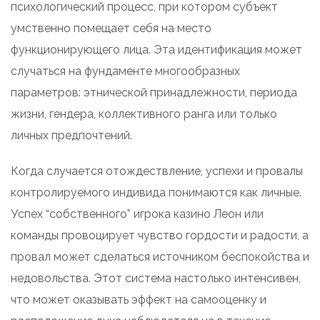
психологический процесс, при котором субъект
умственно помещает себя на место
функционирующего лица. Эта идентификация может
случаться на фундаменте многообразных
параметров: этнической принадлежности, периода
жизни, гендера, коллективного ранга или только
личных предпочтений.
Когда случается отождествление, успехи и провалы
контролируемого индивида понимаются как личные.
Успех “собственного” игрока казино Леон или
команды провоцирует чувство гордости и радости, а
провал может сделаться источником беспокойства и
недовольства. Этот система настолько интенсивен,
что может оказывать эффект на самооценку и