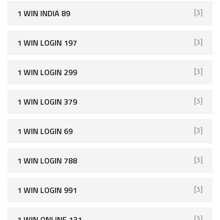
1 WIN INDIA 89
[3]
1 WIN LOGIN 197
[3]
1 WIN LOGIN 299
[3]
1 WIN LOGIN 379
[3]
1 WIN LOGIN 69
[3]
1 WIN LOGIN 788
[3]
1 WIN LOGIN 991
[3]
1 WIN ONLINE 131
[3]