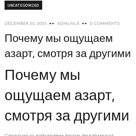
UNCATEGORIZED
DECEMBER 22, 2025
ADMLNLX
0 COMMENTS
Почему мы ощущаем
азарт, смотря за другими
Почему мы
ощущаем азарт,
смотря за другими
Слежение за действиями других людей может