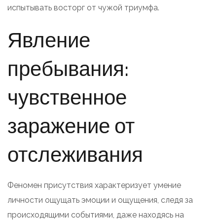
испытывать восторг от чужой триумфа.
Явление
пребывания:
чувственное
заражение от
отслеживания
Феномен присутствия характеризует умение
личности ощущать эмоции и ощущения, следя за
происходящими событиями, даже находясь на