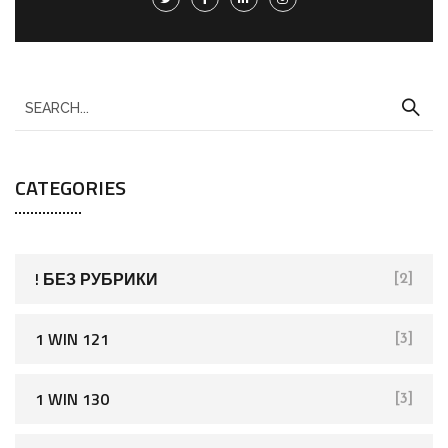
S
e
a
CATEGORIES
r
c
h
f
! БЕЗ РУБРИКИ
[2]
o
r
1 WIN 121
[3]
:
1 WIN 130
[3]