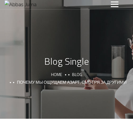
Blog Single
HOME
BLOG
ПОЧЕМУ МЫ ОЩУЩАЕМ АЗАРТ, СМОТРЯ ЗА ДРУГИМИ