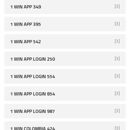
1 WIN APP 349
[3]
1 WIN APP 395
[3]
1 WIN APP 542
[3]
1 WIN APP LOGIN 250
[3]
1 WIN APP LOGIN 554
[3]
1 WIN APP LOGIN 854
[3]
1 WIN APP LOGIN 987
[3]
1 WIN COLOMBIA 424
[3]