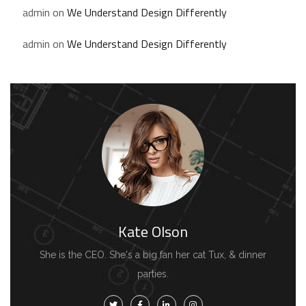
admin
on
We Understand Design Differently
admin
on
We Understand Design Differently
Kate Olson
She is the CEO. She's a big fan her cat Tux, & dinner
parties.