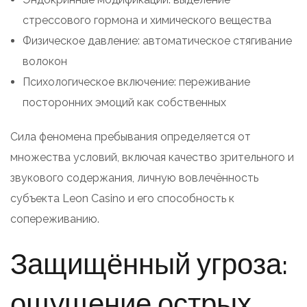
стрессового гормона и химического вещества
Физическое давление: автоматическое стягивание
волокон
Психологическое включение: переживание
посторонних эмоций как собственных
Сила феномена пребывания определяется от
множества условий, включая качество зрительного и
звукового содержания, личную вовлечённость
субъекта Leon Casino и его способность к
сопереживанию.
Защищённый угроза:
ощущение острых