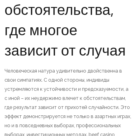
обстоятельства,
где многое
зависит от случая
Человеческая натура удивительно двойственна в
свои симпатиях. С одной стороны, индивиды
устремляются к устойчивости и предсказуемости, а
с иной – их неудержимо влечет к обстоятельствам,
где результат зависит от прихотей случайности. Это
эффект демонстрируется не только в азартных играх,
но и в повседневных выборах, профессиональных
выборах, инвестиционных методах. beef casino