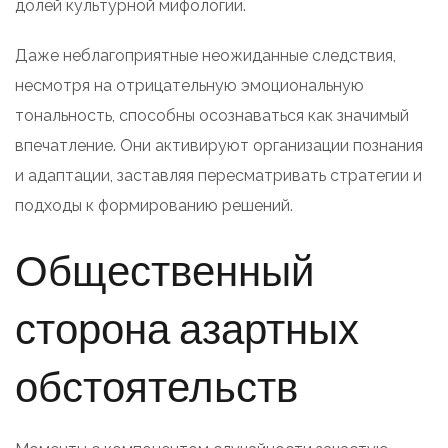
долей культурной мифологии.
Даже неблагоприятные неожиданные следствия,
несмотря на отрицательную эмоциональную
тональность, способны осознаваться как значимый
впечатление. Они активируют организации познания
и адаптации, заставляя пересматривать стратегии и
подходы к формированию решений.
Общественный
сторона азартных
обстоятельств