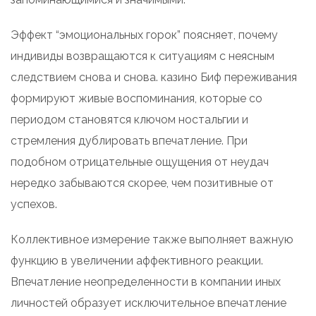
Эффект “эмоциональных горок” поясняет, почему
индивиды возвращаются к ситуациям с неясным
следствием снова и снова. казино Биф переживания
формируют живые воспоминания, которые со
периодом становятся ключом ностальгии и
стремления дублировать впечатление. При
подобном отрицательные ощущения от неудач
нередко забываются скорее, чем позитивные от
успехов.
Коллективное измерение также выполняет важную
функцию в увеличении аффективного реакции.
Впечатление неопределенности в компании иных
личностей образует исключительное впечатление