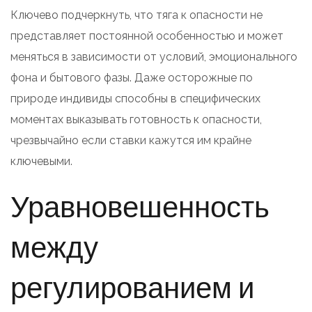
Ключево подчеркнуть, что тяга к опасности не
представляет постоянной особенностью и может
меняться в зависимости от условий, эмоционального
фона и бытового фазы. Даже осторожные по
природе индивиды способны в специфических
моментах выказывать готовность к опасности,
чрезвычайно если ставки кажутся им крайне
ключевыми.
Уравновешенность
между
регулированием и