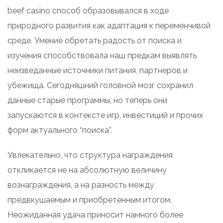
beef casino способ образовывался в ходе
природного развития как адаптация к переменчивой
среде. Умение обретать радость от поиска и
изучения способствовала наш предкам выявлять
неизведанные источники питания, партнеров и
убежища. Сегодняшний головной мозг сохранил
данные старые программы, но теперь они
запускаются в контексте игр, инвестиций и прочих
форм актуального “поиска”.
Увлекательно, что структура награждения
откликается не на абсолютную величину
вознаграждения, а на разность между
предвкушаемым и приобретенным итогом.
Неожиданная удача приносит намного более