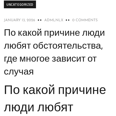
UNCATEGORIZED
JANUARY 13, 2026
ADMLNLX
0 COMMENTS
По какой причине люди
любят обстоятельства,
где многое зависит от
случая
По какой причине
люди любят