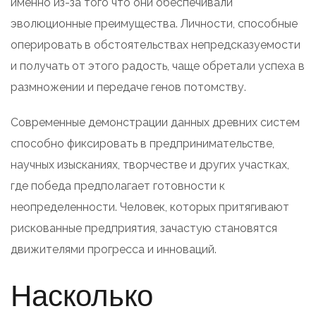
именно из-за того что они обеспечивали
эволюционные преимущества. Личности, способные
оперировать в обстоятельствах непредсказуемости
и получать от этого радость, чаще обретали успеха в
размножении и передаче генов потомству.
Современные демонстрации данных древних систем
способно фиксировать в предпринимательстве,
научных изысканиях, творчестве и других участках,
где победа предполагает готовности к
неопределенности. Человек, которых притягивают
рискованные предприятия, зачастую становятся
движителями прогресса и инноваций.
Насколько