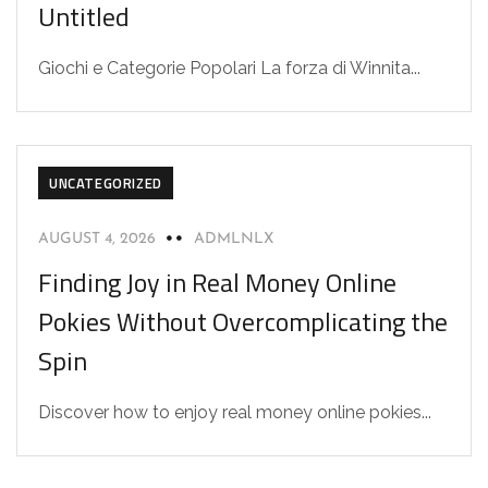
Untitled
Giochi e Categorie Popolari La forza di Winnita...
UNCATEGORIZED
AUGUST 4, 2026
ADMLNLX
Finding Joy in Real Money Online
Pokies Without Overcomplicating the
Spin
Discover how to enjoy real money online pokies...