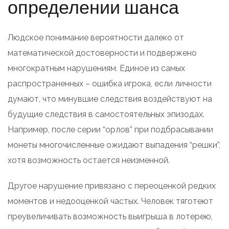
определении шанса
Людское понимание вероятности далеко от
математической достоверности и подвержено
многократным нарушениям. Единое из самых
распространенных – ошибка игрока, если личности
думают, что минувшие следствия воздействуют на
будущие следствия в самостоятельных эпизодах.
Например, после серии “орлов” при подбрасывании
монеты многочисленные ожидают выпадения “решки”,
хотя возможность остается неизменной.
Другое нарушение привязано с переоценкой редких
моментов и недооценкой частых. Человек тяготеют
преувеличивать возможность выигрыша в лотерею,