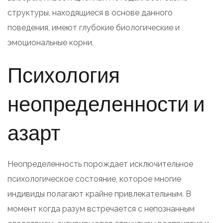
структуры, находящиеся в основе данного
поведения, имеют глубокие биологические и
эмоциональные корни.
Психология
неопределенности и
азарт
Неопределенность порождает исключительное
психологическое состояние, которое многие
индивиды полагают крайне привлекательным. В
момент когда разум встречается с непознанным