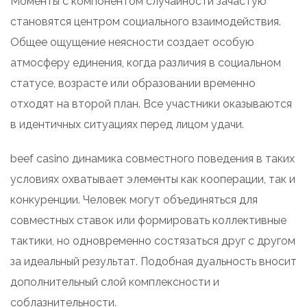
Моменты с компонентом случайности зачастую
становятся центром социального взаимодействия.
Общее ощущение неясности создает особую
атмосферу единения, когда различия в социальном
статусе, возрасте или образовании временно
отходят на второй план. Все участники оказываются
в идентичных ситуациях перед лицом удачи.
beef casino динамика совместного поведения в таких
условиях охватывает элементы как кооперации, так и
конкуренции. Человек могут объединяться для
совместных ставок или формировать коллективные
тактики, но одновременно состязаться друг с другом
за идеальный результат. Подобная дуальность вносит
дополнительный слой комплексности и
соблазнительности.