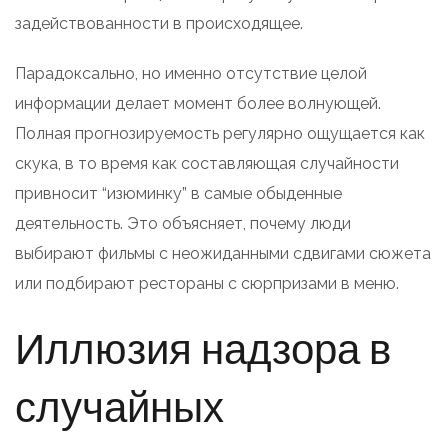
задействованности в происходящее.
Парадоксально, но именно отсутствие целой
информации делает момент более волнующей.
Полная прогнозируемость регулярно ощущается как
скука, в то время как составляющая случайности
привносит “изюминку” в самые обыденные
деятельность. Это объясняет, почему люди
выбирают фильмы с неожиданными сдвигами сюжета
или подбирают рестораны с сюрпризами в меню.
Иллюзия надзора в
случайных