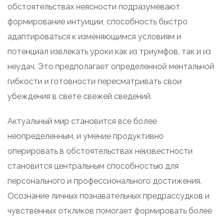
обстоятельствах неясности подразумевают
формирование интуиции, способность быстро
адаптироваться к изменяющимся условиям и
потенциал извлекать уроки как из триумфов, так и из
неудач. Это предполагает определенной ментальной
гибкости и готовности пересматривать свои
убеждения в свете свежей сведений.
Актуальный мир становится все более
неопределенным, и умение продуктивно
оперировать в обстоятельствах неизвестности
становится центральным способностью для
персонального и профессионального достижения.
Осознание личных познавательных предрассудков и
чувственных откликов помогает формировать более