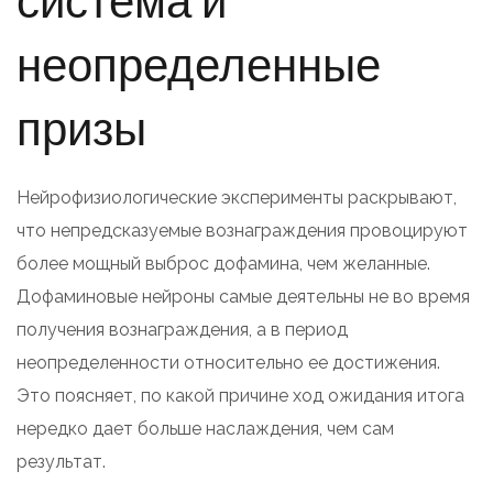
система и
неопределенные
призы
Нейрофизиологические эксперименты раскрывают,
что непредсказуемые вознаграждения провоцируют
более мощный выброс дофамина, чем желанные.
Дофаминовые нейроны самые деятельны не во время
получения вознаграждения, а в период
неопределенности относительно ее достижения.
Это поясняет, по какой причине ход ожидания итога
нередко дает больше наслаждения, чем сам
результат.