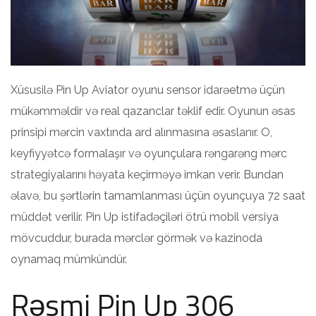
Xüsusilə Pin Up Aviator oyunu sensor idarəetmə üçün
mükəmməldir və real qazanclar təklif edir. Oyunun əsas
prinsipi mərcin vaxtında ard alınmasına əsaslanır. O,
keyfiyyətcə formalaşır və oyunçulara rəngarəng mərc
strategiyalarını həyata keçirməyə imkan verir. Bundan
əlavə, bu şərtlərin tamamlanması üçün oyunçuya 72 saat
müddət verilir. Pin Up istifadəçiləri ötrü mobil versiya
mövcuddur, burada mərclər görmək və kazinoda
oynamaq mümkündür.
Rəsmi Pin Up 306