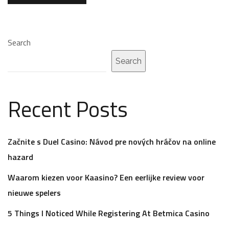
Search
Search
Recent Posts
Začnite s Duel Casino: Návod pre nových hráčov na online
hazard
Waarom kiezen voor Kaasino? Een eerlijke review voor
nieuwe spelers
5 Things I Noticed While Registering At Betmica Casino