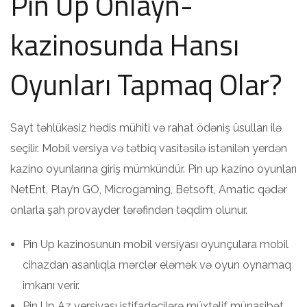
Pin Up Onlayn-
kazinosunda Hansı
Oyunları Tapmaq Olar?
Sayt təhlükəsiz hədis mühiti və rahat ödəniş üsulları ilə
seçilir. Mobil versiya və tətbiq vasitəsilə istənilən yerdən
kazino oyunlarına giriş mümkündür. Pin up kazino oyunları
NetEnt, Play’n GO, Microgaming, Betsoft, Amatic qədər
onlarla şah provayder tərəfindən təqdim olunur.
Pin Up kazinosunun mobil versiyası oyunçulara mobil
cihazdan asanlıqla mərclər eləmək və oyun oynamaq
imkanı verir.
Pin Up Az versiyası istifadəçilərə müxtəlif münasibət