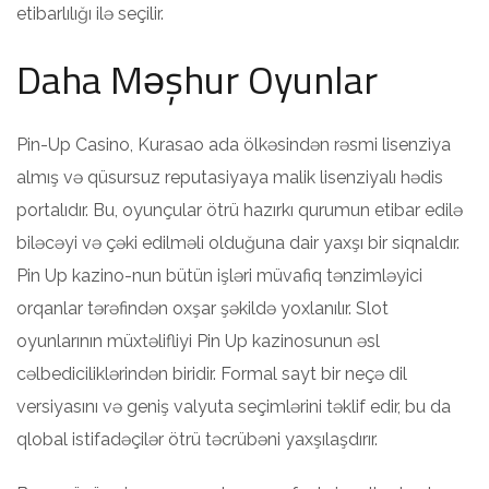
etibarlılığı ilə seçilir.
Daha Məşhur Oyunlar
Pin-Up Casino, Kurasao ada ölkəsindən rəsmi lisenziya
almış və qüsursuz reputasiyaya malik lisenziyalı hədis
portalıdır. Bu, oyunçular ötrü hazırkı qurumun etibar edilə
biləcəyi və çəki edilməli olduğuna dair yaxşı bir siqnaldır.
Pin Up kazino-nun bütün işləri müvafiq tənzimləyici
orqanlar tərəfindən oxşar şəkildə yoxlanılır. Slot
oyunlarının müxtəlifliyi Pin Up kazinosunun əsl
cəlbediciliklərindən biridir. Formal sayt bir neçə dil
versiyasını və geniş valyuta seçimlərini təklif edir, bu da
qlobal istifadəçilər ötrü təcrübəni yaxşılaşdırır.