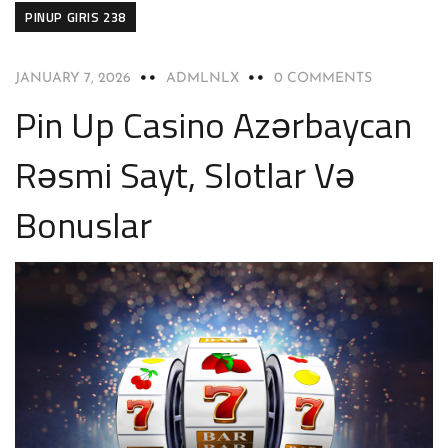
PINUP GIRIS 238
JANUARY 7, 2026
ADMLNLX
0 COMMENTS
Pin Up Casino Azərbaycan
Rəsmi Sayt, Slotlar Və
Bonuslar