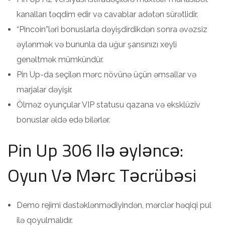
kanalları təqdim edir və cavablar adətən sürətlidir.
“Pincoin”ləri bonuslarla dəyişdirdikdən sonra əvəzsiz
əylənmək və bununla da uğur şansınızı xeyli
genəltmək mümkündür.
Pin Up-da seçilən mərc növünə üçün əmsallar və
marjalar dəyişir.
Ölməz oyunçular VIP statusu qazana və eksklüziv
bonuslar əldə edə bilərlər.
Pin Up 306 Ilə əyləncə:
Oyun Və Mərc Təcrübəsi
Demo rejimi dəstəklənmədiyindən, mərclər həqiqi pul
ilə qoyulmalıdır.