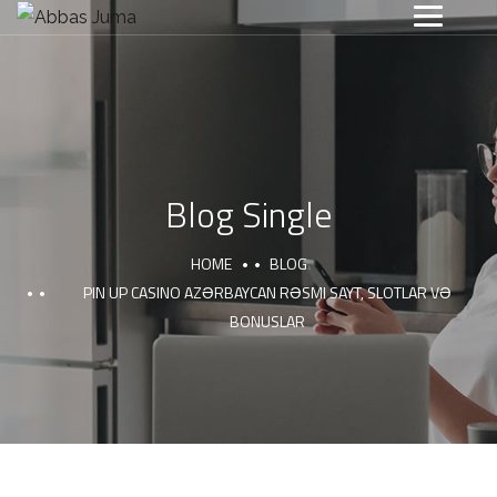
Blog Single
HOME
BLOG
PIN UP CASINO AZƏRBAYCAN RƏSMI SAYT, SLOTLAR VƏ
BONUSLAR