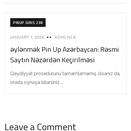
PINUP GIRIS 238
JANUARY 7, 2026
ADMLNLX
əylənmək Pin Up Azərbaycan: Rəsmi
Saytın Nəzərdən Keçirilməsi
Qeydiyyat prosedurunu tamamlamamış olsanız da,
orada oynaya bilərsiniz....
Leave a Comment