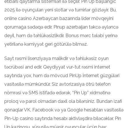
etibarlı qaytarma sistemləri ilə seçilir. Pin Up başlanğıc
2025 ilə oyunçuları yeni slotlar və turnirlər gözləyir. Bu,
online casino Azerbaycan bazarında lider mövqeyini
qorumağa sədəqə edir. Pinup azerbaijan təkcə əyləncə
deyil, həm də təhlükəsizlikdir. Bonus mərc tələbi yerinə
yetirilənə kəmiyyət geri götürülə bilməz.
Sayt rəsmi lisenziyaya malikdir və təhlukəsiz oyun
təcrübəsi and edir. Qeydiyyat vur-tut rəsmi internet
saytında yox, həm də mövcud PinUp İnternet güzgüləri
vasitəsilə mümkündür. Siz avtorizasiya ötrü telefon
nömrəsi və SMS istifadə edərək, “Pin Up” xidmətinə
proloq və parol olmadan daxil ola bilərsiniz. Bundan izafi
qonaqlar VK, Facebook və ya Google hesabları vasitəsilə
Pin-Up casino saytında hesabı aktivləşdirə biləcəklər. Pin
Up kazinosu, xüsusilə müasir oyunçular üçün bax: