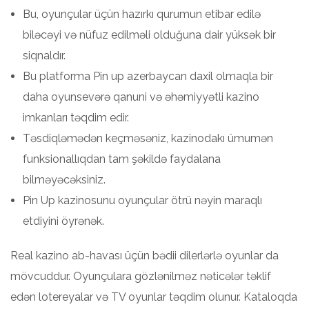
Bu, oyunçular üçün hazırkı qurumun etibar edilə
biləcəyi və nüfuz edilməli olduğuna dair yüksək bir
siqnaldır.
Bu platforma Pin up azerbaycan daxil olmaqla bir
daha oyunsevərə qanuni və əhəmiyyətli kazino
imkanları təqdim edir.
Təsdiqləmədən keçməsəniz, kazinodakı ümumən
funksionallıqdan tam şəkildə faydalana
bilməyəcəksiniz.
Pin Up kazinosunu oyunçular ötrü nəyin maraqlı
etdiyini öyrənək.
Real kazino ab-havası üçün bədii dilerlərlə oyunlar da
mövcuddur. Oyunçulara gözlənilməz nəticələr təklif
edən lotereyalar və TV oyunlar təqdim olunur. Kataloqda