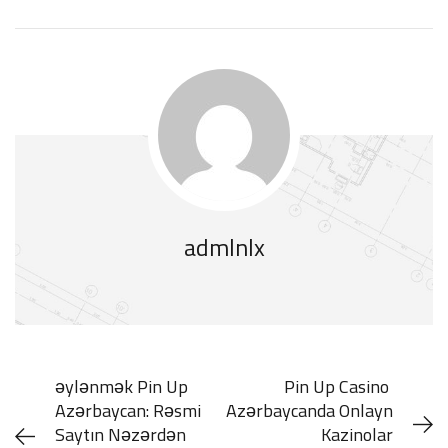
admlnlx
əylənmək Pin Up
Pin Up Casino ️
Azərbaycan: Rəsmi
Azərbaycanda Onlayn
Saytın Nəzərdən
Kazinolar