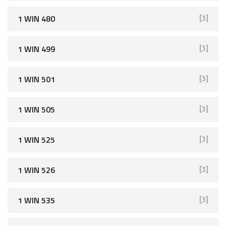
1 WIN 480
[3]
1 WIN 499
[3]
1 WIN 501
[3]
1 WIN 505
[3]
1 WIN 525
[3]
1 WIN 526
[3]
1 WIN 535
[3]