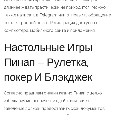
длиннее ждать практически не приходится. Можно
также написать в Telegram или отправить обращение
по электронной почте. Регистрация доступна с
компьютера, мобильного сайта и приложения.
Настольные Игры
Пинап – Рулетка,
покер И Блэкджек
Согласно правилам онлайн казино Пинап с целью
избежания мошеннических действия клиент
заведения должен предоставить скан документов