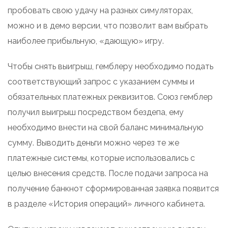
пробовать свою удачу на разных симуляторах,
можно и в демо версии, что позволит вам выбрать
наиболее прибыльную, «дающую» игру.
Чтобы снять выигрыш, гемблеру необходимо подать
соответствующий запрос с указанием суммы и
обязательных платежных реквизитов. Союз гемблер
получил выигрыш посредством бездепа, ему
необходимо внести на свой баланс минимальную
сумму. Выводить деньги можно через те же
платежные системы, которые использовались с
целью внесения средств. После подачи запроса на
получение банкнот сформированная заявка появится
в разделе «История операций» личного кабинета.