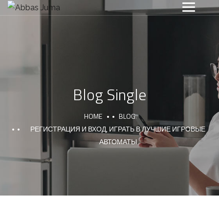
Blog Single
HOME
BLOG
РЕГИСТРАЦИЯ И ВХОД, ИГРАТЬ В ЛУЧШИЕ ИГРОВЫЕ
АВТОМАТЫ