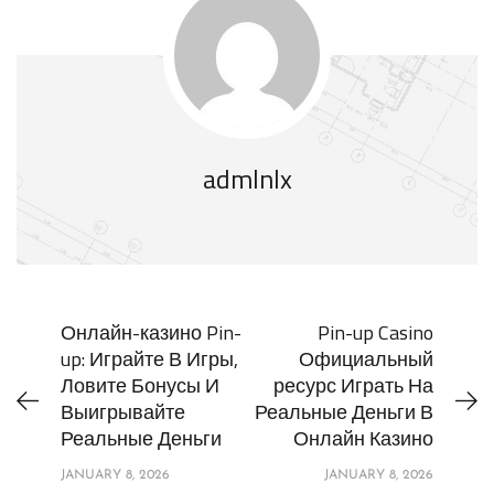
admlnlx
Онлайн-казино Pin-
Pin-up Casino
up: Играйте В Игры,
Официальный
Ловите Бонусы И
ресурс Играть На
Выигрывайте
Реальные Деньги В
Реальные Деньги
Онлайн Казино
JANUARY 8, 2026
JANUARY 8, 2026