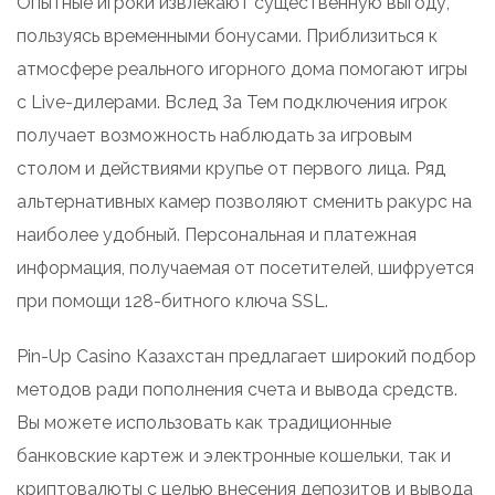
Опытные игроки извлекают существенную выгоду,
пользуясь временными бонусами. Приблизиться к
атмосфере реального игорного дома помогают игры
с Live-дилерами. Вслед За Тем подключения игрок
получает возможность наблюдать за игровым
столом и действиями крупье от первого лица. Ряд
альтернативных камер позволяют сменить ракурс на
наиболее удобный. Персональная и платежная
информация, получаемая от посетителей, шифруется
при помощи 128-битного ключа SSL.
Pin-Up Casino Казахстан предлагает широкий подбор
методов ради пополнения счета и вывода средств.
Вы можете использовать как традиционные
банковские картеж и электронные кошельки, так и
криптовалюты с целью внесения депозитов и вывода