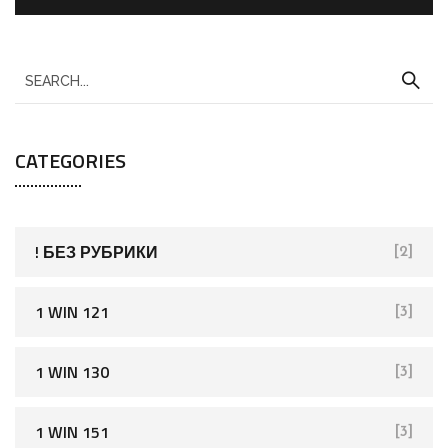
S
e
a
CATEGORIES
r
c
h
f
! БЕЗ РУБРИКИ
[2]
o
r
1 WIN 121
[3]
:
1 WIN 130
[3]
1 WIN 151
[3]