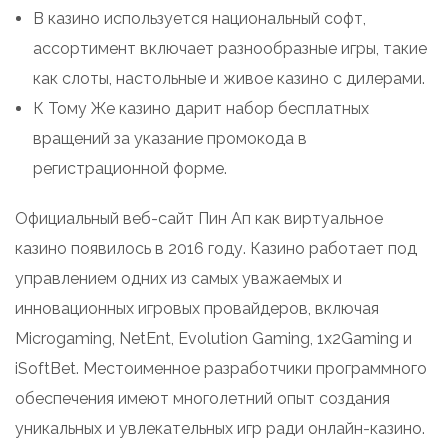
В казино используется национальный софт,
ассортимент включает разнообразные игры, такие
как слоты, настольные и живое казино с дилерами.
К Тому Же казино дарит набор бесплатных
вращений за указание промокода в
регистрационной форме.
Официальный веб-сайт Пин Ап как виртуальное
казино появилось в 2016 году. Казино работает под
управлением одних из самых уважаемых и
инновационных игровых провайдеров, включая
Microgaming, NetEnt, Evolution Gaming, 1x2Gaming и
iSoftBet. Местоименное разработчики программного
обеспечения имеют многолетний опыт создания
уникальных и увлекательных игр ради онлайн-казино.