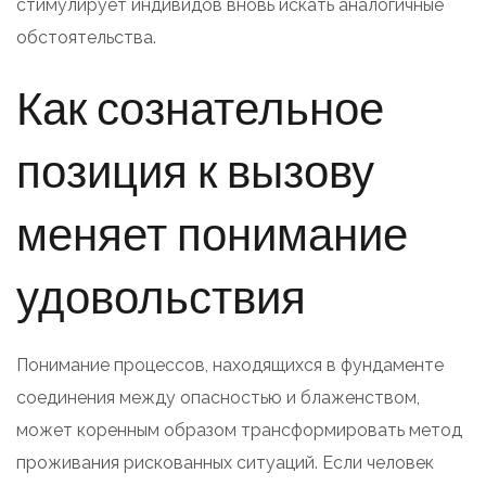
стимулирует индивидов вновь искать аналогичные
обстоятельства.
Как сознательное
позиция к вызову
меняет понимание
удовольствия
Понимание процессов, находящихся в фундаменте
соединения между опасностью и блаженством,
может коренным образом трансформировать метод
проживания рискованных ситуаций. Если человек