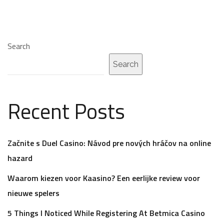
Search
Search
Recent Posts
Začnite s Duel Casino: Návod pre nových hráčov na online
hazard
Waarom kiezen voor Kaasino? Een eerlijke review voor
nieuwe spelers
5 Things I Noticed While Registering At Betmica Casino