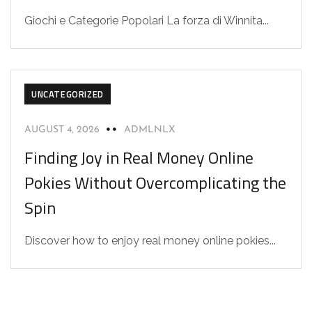
Giochi e Categorie Popolari La forza di Winnita...
UNCATEGORIZED
AUGUST 4, 2026
ADMLNLX
Finding Joy in Real Money Online
Pokies Without Overcomplicating the
Spin
Discover how to enjoy real money online pokies...