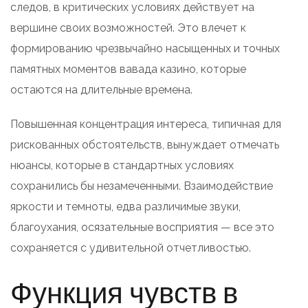
следов, в критических условиях действует на
вершине своих возможностей. Это влечет к
формированию чрезвычайно насыщенных и точных
памятных моментов вавада казино, которые
остаются на длительные времена.
Повышенная концентрация интереса, типичная для
рискованных обстоятельств, вынуждает отмечать
нюансы, которые в стандартных условиях
сохранились бы незамеченными. Взаимодействие
яркости и темноты, едва различимые звуки,
благоухания, осязательные восприятия — все это
сохраняется с удивительной отчетливостью.
Функция чувств в