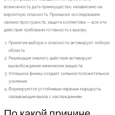
возможность дать преимущество, независимо на
вероятную опасность. Промысел, исследование
свежих пространств, защита коллектива — все эти
действия требовали готовность к вызову.
Принятие выбора о опасности активирует лобную
область
Реализация смелого действия активирует
высвобождение химических веществ
Успешное финиш создает сильное положительное
усиление
Формируются устойчивые нервные маршруты,
связывающие вызов с наслаждением
По какой причине