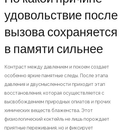
удовольствие после
вызова сохраняется
в памяти сильнее
Контраст между давлением и покоем создает
особенно яркие памятные следы. После этапа
давления и двусмысленности приходит этап
восстановления, которая осуществляется с
высвобождением природных опиатов и прочих
химических веществ блаженства. Этот
физиологический коктейль не лишь порождает
приятные переживания, но и фиксирует