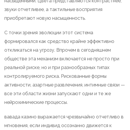
насыщенными. Цвета представляются контрастнее,
звуки отчетливее, а тактильные восприятия
приобретают новую насыщенность.
С точки зрения эволюции этот система
формировался как средство крайне эффективно
откликаться на угрозу. Впрочем в сегодняшнем
обществе эта механизм включается не просто при
реальной риске, но и при разнообразных типах
контролируемого риска. Рискованные формы
активности, азартные развлечения, интимные связи —
все эти области жизни запускают одни и те же
нейрохимические процессы.
вавада казино выражается чрезвычайно отчетливо в
мгновения, если индивид осознанно движется к