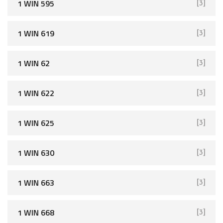
1 WIN 595
[3]
1 WIN 619
[3]
1 WIN 62
[3]
1 WIN 622
[3]
1 WIN 625
[3]
1 WIN 630
[3]
1 WIN 663
[3]
1 WIN 668
[3]