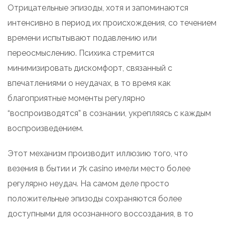
Отрицательные эпизоды, хотя и запоминаются
интенсивно в период их происхождения, со течением
времени испытывают подавлению или
переосмыслению. Психика стремится
минимизировать дискомфорт, связанный с
впечатлениями о неудачах, в то время как
благоприятные моменты регулярно
“воспроизводятся” в сознании, укрепляясь с каждым
воспроизведением.
Этот механизм производит иллюзию того, что
везения в бытии и 7k casino имели место более
регулярно неудач. На самом деле просто
положительные эпизоды сохраняются более
доступными для осознанного воссоздания, в то