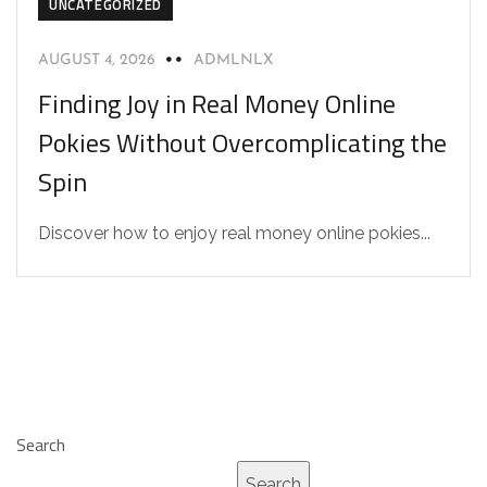
UNCATEGORIZED
AUGUST 4, 2026
ADMLNLX
Finding Joy in Real Money Online
Pokies Without Overcomplicating the
Spin
Discover how to enjoy real money online pokies...
Search
Search