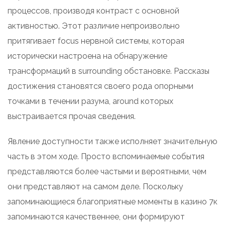
процессов, производя контраст с основной
активностью. Этот различие непроизвольно
притягивает focus нервной системы, которая
исторически настроена на обнаружение
трансформаций в surrounding обстановке. Рассказы
достижения становятся своего рода опорными
точками в течении разума, around которых
выстраивается прочая сведения.
Явление доступности также исполняет значительную
часть в этом ходе. Просто вспоминаемые события
представляются более частыми и вероятными, чем
они представляют на самом деле. Поскольку
запоминающиеся благоприятные моменты в казино 7к
запоминаются качественнее, они формируют