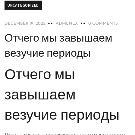
UNCATEGORIZED
DECEMBER 19, 2025
ADMLNLX
0 COMMENTS
Отчего мы завышаем
везучие периоды
Отчего мы
завышаем
везучие периоды
Людская психика организована таким манером, что