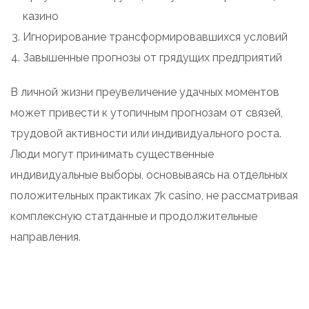
казино
Игнорирование трансформировавшихся условий
Завышенные прогнозы от грядущих предприятий
В личной жизни преувеличение удачных моментов
может привести к утопичным прогнозам от связей,
трудовой активности или индивидуального роста.
Люди могут принимать существенные
индивидуальные выборы, основываясь на отдельных
положительных практиках 7k casino, не рассматривая
комплексную статданные и продолжительные
направления.