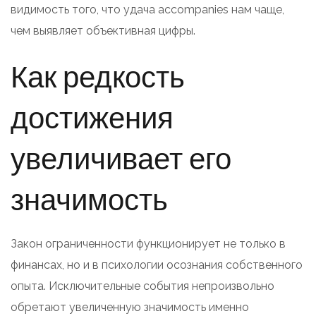
видимость того, что удача accompanies нам чаще,
чем выявляет объективная цифры.
Как редкость
достижения
увеличивает его
значимость
Закон ограниченности функционирует не только в
финансах, но и в психологии осознания собственного
опыта. Исключительные события непроизвольно
обретают увеличенную значимость именно