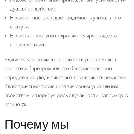
душевное действие
Нечастотность создаёт видимость уникального
статуса
Нечастые фортуны сохраняются ярче рядовых
происшествий
Удивительно, но именно редкость успеха может
оказаться барьером для его беспристрастной
определения. Люди тяготеют присваивать нечастые
благоприятные происшествия своим уникальным
свойствам, игнорируя роль случайности, например, в
казино 7к.
Почему мы