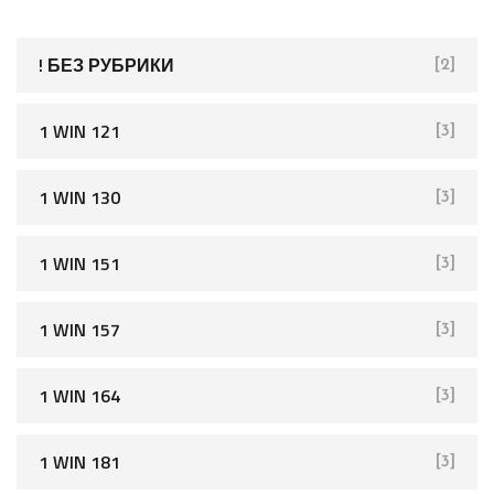
h
f
! БЕЗ РУБРИКИ
[2]
o
r
1 WIN 121
[3]
:
1 WIN 130
[3]
1 WIN 151
[3]
1 WIN 157
[3]
1 WIN 164
[3]
1 WIN 181
[3]