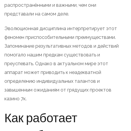
распространёнными и важными, чем они
представали на самом деле.
Эволюционная дисциплина интерпретирует этот
феномен приспособительными преимуществами.
Запоминание результативных методов и действий
помогало нашим предкам существовать и
преуспевать. Однако в актуальном мире этот
аппарат может приводить к неадекватной
определению индивидуальных талантов и
завышенным ожиданиям от грядущих проектов
казино 7к.
Как работает