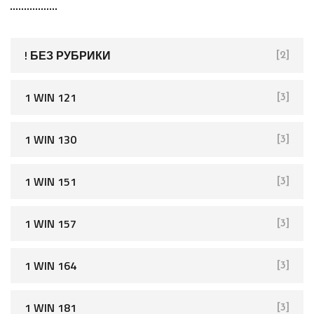
c
h
f
! БЕЗ РУБРИКИ
[2]
o
r
1 WIN 121
[3]
:
1 WIN 130
[3]
1 WIN 151
[3]
1 WIN 157
[3]
1 WIN 164
[3]
1 WIN 181
[3]