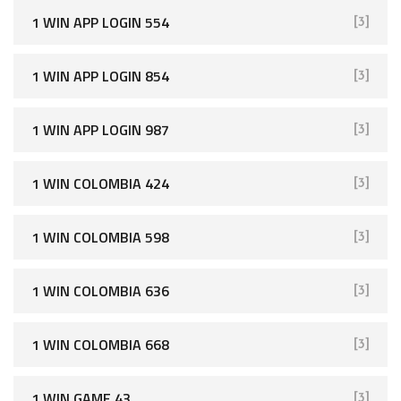
1 WIN APP LOGIN 554
[3]
1 WIN APP LOGIN 854
[3]
1 WIN APP LOGIN 987
[3]
1 WIN COLOMBIA 424
[3]
1 WIN COLOMBIA 598
[3]
1 WIN COLOMBIA 636
[3]
1 WIN COLOMBIA 668
[3]
1 WIN GAME 43
[3]