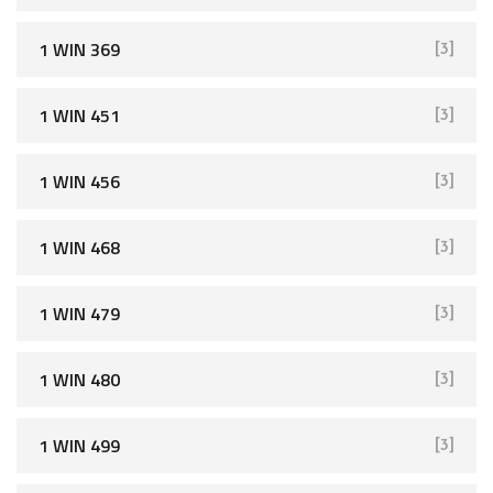
1 WIN 369
[3]
1 WIN 451
[3]
1 WIN 456
[3]
1 WIN 468
[3]
1 WIN 479
[3]
1 WIN 480
[3]
1 WIN 499
[3]