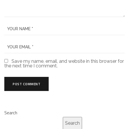
Save my name, email, and website in this browser for
the next time I comment.
Search
Search