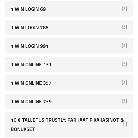
1 WIN LOGIN 69
[3]
1 WIN LOGIN 788
[3]
1 WIN LOGIN 991
[3]
1 WIN ONLINE 131
[3]
1 WIN ONLINE 357
[3]
1 WIN ONLINE 739
[3]
10 € TALLETUS TRUSTLY: PARHAAT PIKAKASINOT &
[1]
BONUKSET