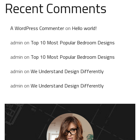
Recent Comments
A WordPress Commenter
on
Hello world!
admin
on
Top 10 Most Popular Bedroom Designs
admin
on
Top 10 Most Popular Bedroom Designs
admin
on
We Understand Design Differently
admin
on
We Understand Design Differently