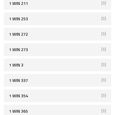
1 WIN 211
[3]
1 WIN 253
[3]
1 WIN 272
[3]
1 WIN 273
[3]
1 WIN 3
[3]
1 WIN 337
[3]
1 WIN 354
[3]
1 WIN 365
[3]