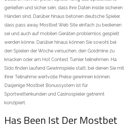
genießen und sicher sein, dass ihre Daten inside sicheren
Händen sind. Darüber hinaus betonen deutsche Spieler,
dass pass away Mostbet Web Site einfach zu bedienen
sei und auch auf mobilen Geräten problemlos gespielt
werden könne. Darüber hinaus können Sie sowohl bei
den Spielen der Woche versuchen, den Goldmine zu
knacken oder am Hot Contest Turnier teilnehmen. Ha
Sido finden laufend Gewinnspiele statt, bei denen Sie mit
Ihrer Teilnahme wertvolle Preise gewinnen können.
Dasjenige Mostbet Bonussystem ist für
Sportwettenkunden und Casinospieler getrennt
konzipiert.
Has Been Ist Der Mostbet