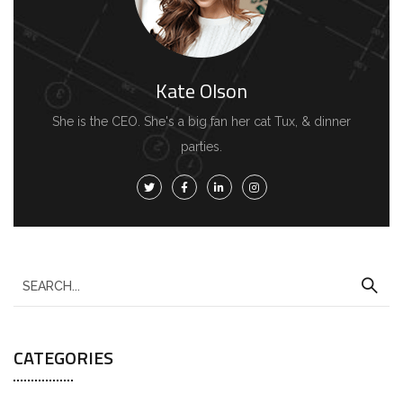
Kate Olson
She is the CEO. She's a big fan her cat Tux, & dinner
parties.
S
e
a
CATEGORIES
r
c