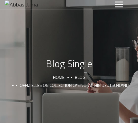
Blog Single
HOME
BLOG
OFFIZIELLES ON COLLECTION CASINO WITHIN DEUTSCHLAND