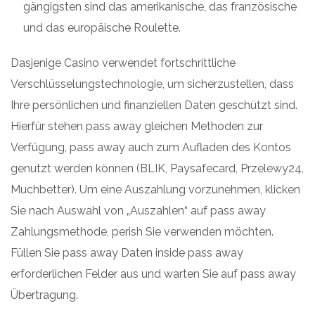
gängigsten sind das amerikanische, das französische
und das europäische Roulette.
Dasjenige Casino verwendet fortschrittliche
Verschlüsselungstechnologie, um sicherzustellen, dass
Ihre persönlichen und finanziellen Daten geschützt sind.
Hierfür stehen pass away gleichen Methoden zur
Verfügung, pass away auch zum Aufladen des Kontos
genutzt werden können (BLIK, Paysafecard, Przelewy24,
Muchbetter). Um eine Auszahlung vorzunehmen, klicken
Sie nach Auswahl von „Auszahlen“ auf pass away
Zahlungsmethode, perish Sie verwenden möchten.
Füllen Sie pass away Daten inside pass away
erforderlichen Felder aus und warten Sie auf pass away
Übertragung.