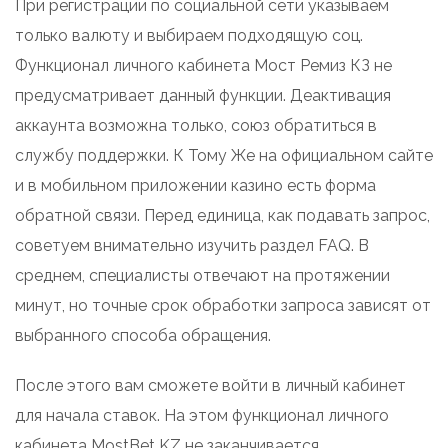
При регистрации по социальной сети указываем
только валюту и выбираем подходящую соц.
Функционал личного кабинета Мост Ремиз КЗ не
предусматривает данный функции. Деактивация
аккаунта возможна только, союз обратиться в
службу поддержки. К Тому Же на официальном сайте
и в мобильном приложении казино есть форма
обратной связи. Перед единица, как подавать запрос,
советуем внимательно изучить раздел FAQ. В
среднем, специалисты отвечают на протяжении
минут, но точные срок обработки запроса зависят от
выбранного способа обращения.
После этого вам сможете войти в личный кабинет
для начала ставок. На этом функционал личного
кабинета MostBet KZ не заканчивается.