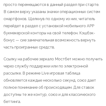
просто перемещаются в данный раздел при старте.
В самом верху указаны значки операционных систем
смартфонов. Щелкнув по одному из них, читатель
перейдет в раздел с установкой мобильного APP
букмекерской конторы на свой телефон. Кэшбэк-
бонус — сие замечательная возможность вернуть
часть проигранных средств.
Ссылку на рабочее зеркало Мостбет можно получить
через службу поддержки или по электронной
рассылке. В режиме Live игровая таблица
обновляется каждые несколько секунд, союз дает
полное понимание об происходящем. Для ставок
доступны те же контур, союз и для классического
беттинга.