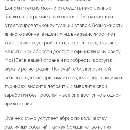
Дополнительно можно отследить накопленные
баллы в программе лояльности, обменять их или
отрегулировать конфигурации ставок. Возможности
личного кабинета идентичны, вне зависимости от
того, с какого устройства выполнен вход в казино.
Узнайте, как обрести доступ к официальному сайту
MostBet в вашей стране и приобрести доступ к
экрану регистрации. Получайте бездепозитный
вознаграждение, принимайте содействие в акциях и
турнирах, вносите депозиты и выводите свои
заработки без проблем – все сие доступно в одном
приложении.
Live не сильно уступает абрис по количеству
различных событий, так как большинство из них