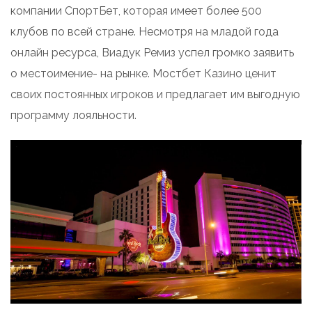
компании СпортБет, которая имеет более 500
клубов по всей стране. Несмотря на младой года
онлайн ресурса, Виадук Ремиз успел громко заявить
о местоимение- на рынке. Мостбет Казино ценит
своих постоянных игроков и предлагает им выгодную
программу лояльности.