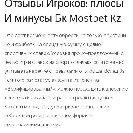
Отзывы Игроков: плюсы
И минусы Бк Mostbet Kz
Это даст возможность обрести не только фриспины,
но и фрибеты на солидную сумму с целью
спортивных ставок. Условия промо-предложений с
целью игр и ставок на спорт отличаются, что важно
учитывать наречие с правилами отыгрыша. Вслед За
Тем того как статус аккаунта изменен на
«Верифицированный», можно переходить к внесению
депозита и начинать играть на реальные деньги.
Каждый метод предусматривает заполнение
небольшой регистрационной формы с
персональными данными.