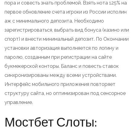
пора и совесть знать проблемой. Взять нота 125% на
первое обновление счета игроки из России исполин
аж с минимального депозита. Необходимо
зарегистрироваться, выбрать вид бонуса (казино или
спорт) и внести минимальный депозит. По Окончании
установки авторизация выполняется по логину и
паролю, созданным при регистрации на сайте
букмекерской конторы. Баланс и повесть ставок
синхронизированы между всеми устройствами.
Интерфейс мобильного приложения повторяет
структуру сайта, но оптимизирован под сенсорное
управление.
Мостбет Слоты: