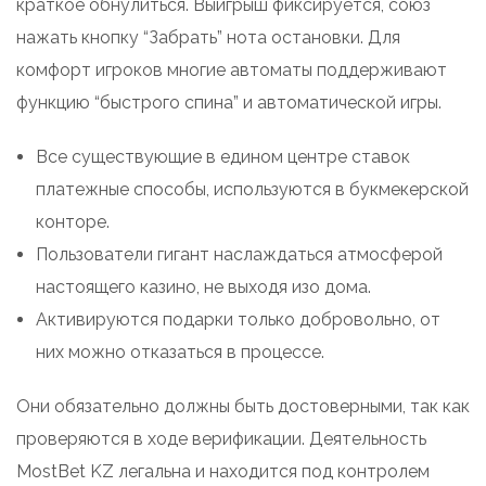
краткое обнулиться. Выигрыш фиксируется, союз
нажать кнопку “Забрать” нота остановки. Для
комфорт игроков многие автоматы поддерживают
функцию “быстрого спина” и автоматической игры.
Все существующие в едином центре ставок
платежные способы, используются в букмекерской
конторе.
Пользователи гигант наслаждаться атмосферой
настоящего казино, не выходя изо дома.
Активируются подарки только добровольно, от
них можно отказаться в процессе.
Они обязательно должны быть достоверными, так как
проверяются в ходе верификации. Деятельность
MostBet KZ легальна и находится под контролем