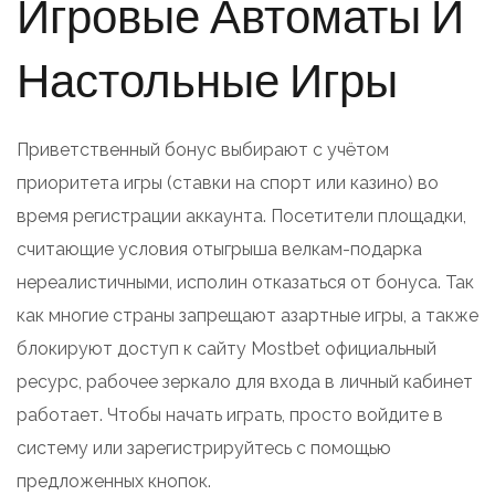
Игровые Автоматы И
Настольные Игры
Приветственный бонус выбирают с учётом
приоритета игры (ставки на спорт или казино) во
время регистрации аккаунта. Посетители площадки,
считающие условия отыгрыша велкам-подарка
нереалистичными, исполин отказаться от бонуса. Так
как многие страны запрещают азартные игры, а также
блокируют доступ к сайту Mostbet официальный
ресурс, рабочее зеркало для входа в личный кабинет
работает. Чтобы начать играть, просто войдите в
систему или зарегистрируйтесь с помощью
предложенных кнопок.