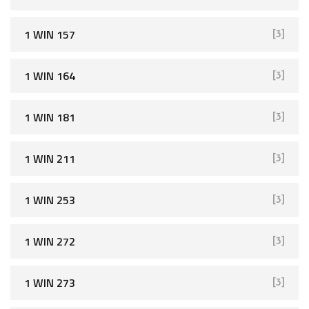
1 WIN 157
[3]
1 WIN 164
[3]
1 WIN 181
[3]
1 WIN 211
[3]
1 WIN 253
[3]
1 WIN 272
[3]
1 WIN 273
[3]