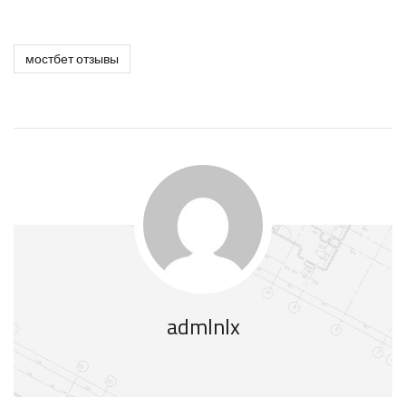
мостбет отзывы
admlnlx