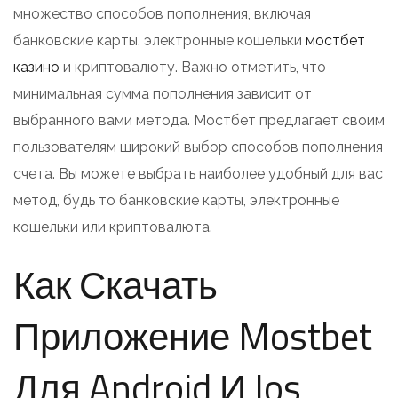
множество способов пополнения, включая
банковские карты, электронные кошельки
мостбет
казино
и криптовалюту. Важно отметить, что
минимальная сумма пополнения зависит от
выбранного вами метода. Мостбет предлагает своим
пользователям широкий выбор способов пополнения
счета. Вы можете выбрать наиболее удобный для вас
метод, будь то банковские карты, электронные
кошельки или криптовалюта.
Как Скачать
Приложение Mostbet
Для Android И Ios