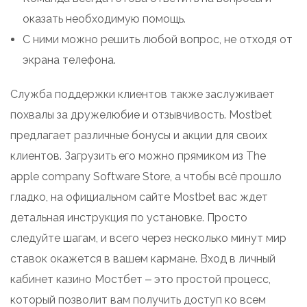
оказать необходимую помощь.
С ними можно решить любой вопрос, не отходя от
экрана телефона.
Служба поддержки клиентов также заслуживает
похвалы за дружелюбие и отзывчивость. Mostbet
предлагает различные бонусы и акции для своих
клиентов. Загрузить его можно прямиком из The
apple company Software Store, а чтобы всё прошло
гладко, на официальном сайте Mostbet вас ждет
детальная инструкция по установке. Просто
следуйте шагам, и всего через несколько минут мир
ставок окажется в вашем кармане. Вход в личный
кабинет казино Мостбет ‒ это простой процесс,
который позволит вам получить доступ ко всем