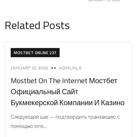
JANUARY 10, 2026
Related Posts
MOSTBET ONLINE 237
JANUARY 10, 2026
ADMLNLX
Mostbet On The Internet Мостбет
Официальный Сайт
Букмекерской Компании И Казино
Следующий шаг — подтвердить транзакцию с
помощью sms...