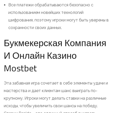
Все платежи обрабатываются безопасно с
использованием новейших технологий
шифрования, поэтому игроки могут быть уверены в
сохранности своих данных.
Букмекерская Компания
И Онлайн Казино
Mostbet
Эта забавная игра сочетает в себе элементы удачи и
мастерства и дает клиентам шанс выиграть по-
крупному. Игроки могут делать ставки на различные
исходы, чтобы увеличить свои шансы на победу.