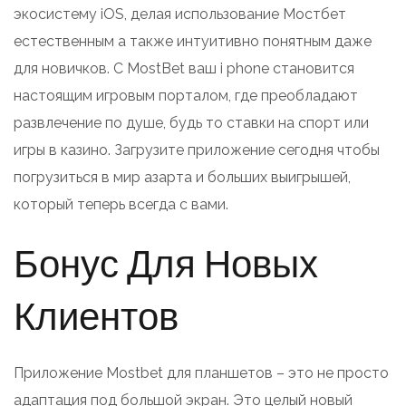
экосистему iOS, делая использование Мостбет
естественным а также интуитивно понятным даже
для новичков. С MostBet ваш i phone становится
настоящим игровым порталом, где преобладают
развлечение по душе, будь то ставки на спорт или
игры в казино. Загрузите приложение сегодня чтобы
погрузиться в мир азарта и больших выигрышей,
который теперь всегда с вами.
Бонус Для Новых
Клиентов
Приложение Mostbet для планшетов – это не просто
адаптация под большой экран. Это целый новый