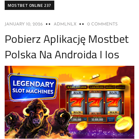
MOSTBET ONLINE 237
JANUARY 10, 2026
ADMLNLX
0 COMMENTS
Pobierz Aplikację Mostbet
Polska Na Androida I Ios