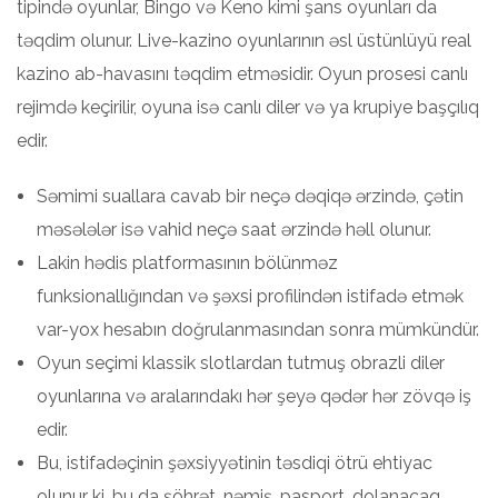
tipində oyunlar, Bingo və Keno kimi şans oyunları da
təqdim olunur. Live-kazino oyunlarının əsl üstünlüyü real
kazino ab-havasını təqdim etməsidir. Oyun prosesi canlı
rejimdə keçirilir, oyuna isə canlı diler və ya krupiye başçılıq
edir.
Səmimi suallara cavab bir neçə dəqiqə ərzində, çətin
məsələlər isə vahid neçə saat ərzində həll olunur.
Lakin hədis platformasının bölünməz
funksionallığından və şəxsi profilindən istifadə etmək
var-yox hesabın doğrulanmasından sonra mümkündür.
Oyun seçimi klassik slotlardan tutmuş obrazli diler
oyunlarına və aralarındakı hər şeyə qədər hər zövqə iş
edir.
Bu, istifadəçinin şəxsiyyətinin təsdiqi ötrü ehtiyac
olunur ki, bu da şöhrət, nəmiş, pasport, dolanacaq