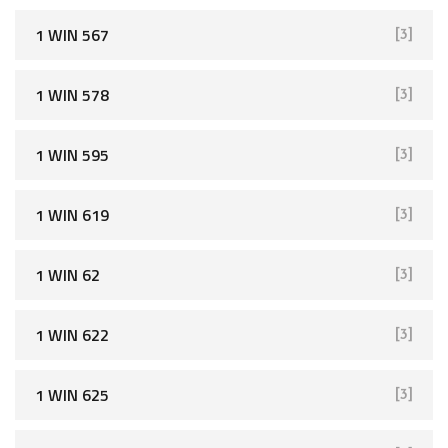
1 WIN 567
[3]
1 WIN 578
[3]
1 WIN 595
[3]
1 WIN 619
[3]
1 WIN 62
[3]
1 WIN 622
[3]
1 WIN 625
[3]