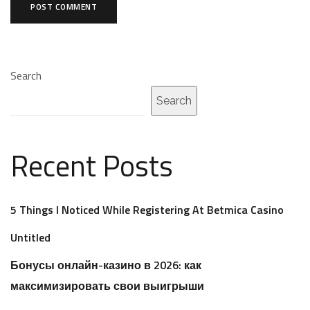
Search
Search
Recent Posts
5 Things I Noticed While Registering At Betmica Casino
Untitled
Бонусы онлайн-казино в 2026: как
максимизировать свои выигрыши