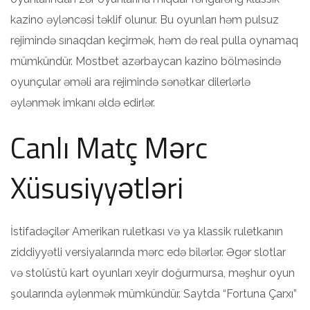
kazino əyləncəsi təklif olunur. Bu oyunları həm pulsuz
rejimində sınaqdan keçirmək, həm də real pulla oynamaq
mümkündür. Mostbet azərbaycan kazino bölməsində
oyunçular əməli ara rejimində sənətkar dilerlərlə
əylənmək imkanı əldə edirlər.
Canlı Matç Mərc
Xüsusiyyətləri
İstifadəçilər Amerikan ruletkası və ya klassik ruletkanın
ziddiyyətli versiyalarında mərc edə bilərlər. Əgər slotlar
və stolüstü kart oyunları xeyir doğurmursa, məşhur oyun
şoularında əylənmək mümkündür. Saytda “Fortuna Çarxı”