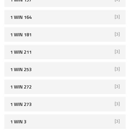
1 WIN 164
[3]
1 WIN 181
[3]
1 WIN 211
[3]
1 WIN 253
[3]
1 WIN 272
[3]
1 WIN 273
[3]
1 WIN 3
[3]