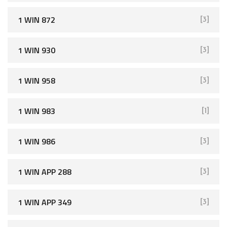
1 WIN 872
[3]
1 WIN 930
[3]
1 WIN 958
[3]
1 WIN 983
[1]
1 WIN 986
[3]
1 WIN APP 288
[3]
1 WIN APP 349
[3]