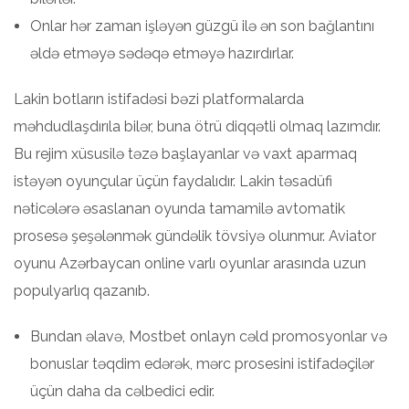
Onlar hər zaman işləyən güzgü ilə ən son bağlantını
əldə etməyə sədəqə etməyə hazırdırlar.
Lakin botların istifadəsi bəzi platformalarda
məhdudlaşdırıla bilər, buna ötrü diqqətli olmaq lazımdır.
Bu rejim xüsusilə təzə başlayanlar və vaxt aparmaq
istəyən oyunçular üçün faydalıdır. Lakin təsadüfi
nəticələrə əsaslanan oyunda tamamilə avtomatik
prosesə şeşələnmək gündəlik tövsiyə olunmur. Aviator
oyunu Azərbaycan online varlı oyunlar arasında uzun
populyarlıq qazanıb.
Bundan əlavə, Mostbet onlayn cəld promosyonlar və
bonuslar təqdim edərək, mərc prosesini istifadəçilər
üçün daha da cəlbedici edir.