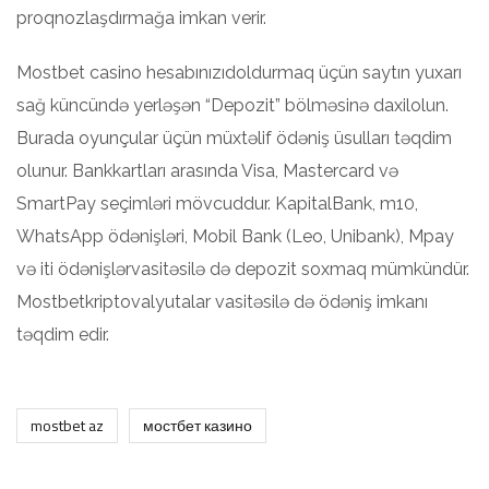
proqnozlaşdırmağa imkan verir.
Mostbet casino hesabınızıdoldurmaq üçün saytın yuxarı
sağ küncündə yerləşən “Depozit” bölməsinə daxilolun.
Burada oyunçular üçün müxtəlif ödəniş üsulları təqdim
olunur. Bankkartları arasında Visa, Mastercard və
SmartPay seçimləri mövcuddur. KapitalBank, m10,
WhatsApp ödənişləri, Mobil Bank (Leo, Unibank), Mpay
və iti ödənişlərvasitəsilə də depozit soxmaq mümkündür.
Mostbetkriptovalyutalar vasitəsilə də ödəniş imkanı
təqdim edir.
mostbet az
мостбет казино