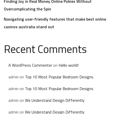
Finding Joy in Real Money Online Pokies Without
Overcomplicating the Spin
Navigating user-friendly features that make best online
casinos australia stand out
Recent Comments
A WordPress Commenter
on
Hello world!
admin
on
Top 10 Most Popular Bedroom Designs
admin
on
Top 10 Most Popular Bedroom Designs
admin
on
We Understand Design Differently
admin
on
We Understand Design Differently