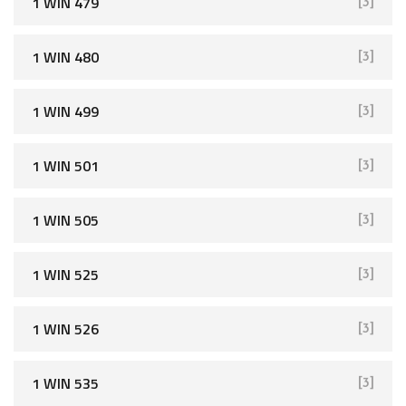
1 WIN 479
[3]
1 WIN 480
[3]
1 WIN 499
[3]
1 WIN 501
[3]
1 WIN 505
[3]
1 WIN 525
[3]
1 WIN 526
[3]
1 WIN 535
[3]