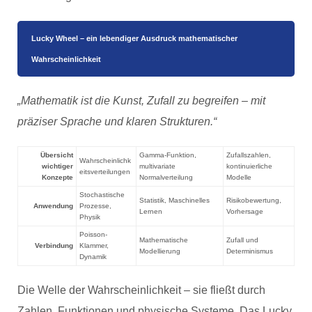
Lucky Wheel – ein lebendiger Ausdruck mathematischer
Wahrscheinlichkeit
„Mathematik ist die Kunst, Zufall zu begreifen – mit
präziser Sprache und klaren Strukturen.“
Übersicht
Gamma-Funktion,
Zufallszahlen,
Wahrscheinlichk
wichtiger
multivariate
kontinuierliche
eitsverteilungen
Konzepte
Normalverteilung
Modelle
Stochastische
Statistik, Maschinelles
Risikobewertung,
Anwendung
Prozesse,
Lernen
Vorhersage
Physik
Poisson-
Mathematische
Zufall und
Verbindung
Klammer,
Modellierung
Determinismus
Dynamik
Die Welle der Wahrscheinlichkeit – sie fließt durch
Zahlen, Funktionen und physische Systeme. Das Lucky