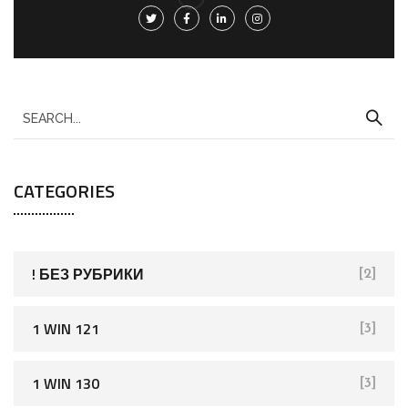
S
e
a
CATEGORIES
r
c
h
f
! БЕЗ РУБРИКИ
[2]
o
r
1 WIN 121
[3]
:
1 WIN 130
[3]