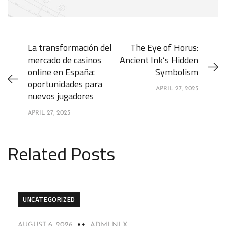
La transformación del
The Eye of Horus:
mercado de casinos
Ancient Ink’s Hidden
online en España:
Symbolism
oportunidades para
APRIL 27, 2025
nuevos jugadores
APRIL 27, 2025
Related Posts
UNCATEGORIZED
AUGUST 6, 2026
ADMLNLX