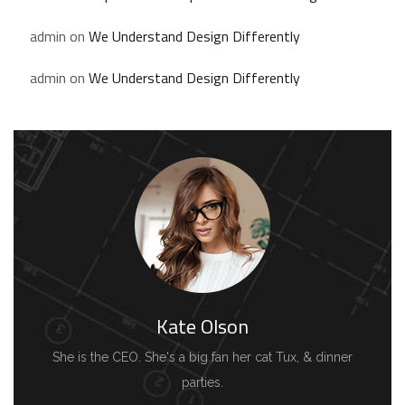
admin
on
We Understand Design Differently
admin
on
We Understand Design Differently
Kate Olson
She is the CEO. She's a big fan her cat Tux, & dinner
parties.