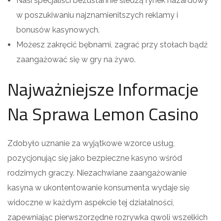
Nasi specjaliści bezustannie śledzą rynek hazardowy
w poszukiwaniu najznamienitszych reklamy i
bonusów kasynowych.
Możesz zakręcić bębnami, zagrać przy stołach bądź
zaangażować się w gry na żywo.
Najważniejsze Informacje
Na Sprawa Lemon Casino
Zdobyło uznanie za wyjątkowe wzorce usług,
pozycjonując się jako bezpieczne kasyno wśród
rodzimych graczy. Niezachwiane zaangażowanie
kasyna w ukontentowanie konsumenta wydaje się
widoczne w każdym aspekcie tej działalności,
zapewniając pierwszorzędne rozrywka gwoli wszelkich