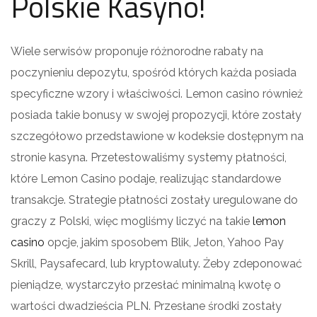
Polskie Kasyno!
Wiele serwisów proponuje różnorodne rabaty na
poczynieniu depozytu, spośród których każda posiada
specyficzne wzory i właściwości. Lemon casino również
posiada takie bonusy w swojej propozycji, które zostały
szczegółowo przedstawione w kodeksie dostępnym na
stronie kasyna. Przetestowaliśmy systemy płatności,
które Lemon Casino podaje, realizując standardowe
transakcje. Strategie płatności zostały uregulowane do
graczy z Polski, więc mogliśmy liczyć na takie
lemon
casino
opcje, jakim sposobem Blik, Jeton, Yahoo Pay
Skrill, Paysafecard, lub kryptowaluty. Żeby zdeponować
pieniądze, wystarczyło przesłać minimalną kwotę o
wartości dwadzieścia PLN. Przesłane środki zostały