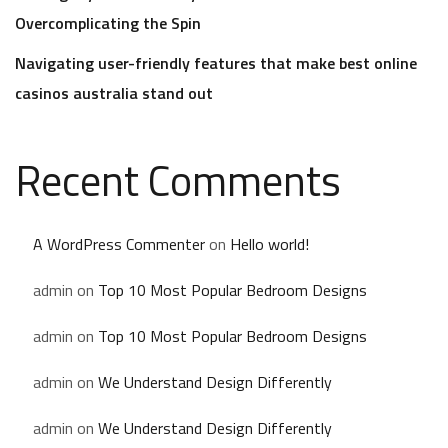
Overcomplicating the Spin
Navigating user-friendly features that make best online
casinos australia stand out
Recent Comments
A WordPress Commenter
on
Hello world!
admin
on
Top 10 Most Popular Bedroom Designs
admin
on
Top 10 Most Popular Bedroom Designs
admin
on
We Understand Design Differently
admin
on
We Understand Design Differently