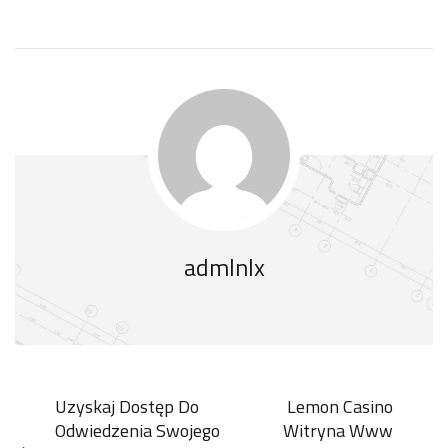
admlnlx
Uzyskaj Dostęp Do
Lemon Casino
Odwiedzenia Swojego
Witryna Www