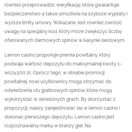
również przeprowadzić weryfikację, która gwarantuje
bezpieczeństwo a także umożliwia na szybsze wypłaty i
wyższe limity umowy. Wskazane Jest również zwrócić
uwagę na specjalny kod, który może zwiększyć liczbę
oferowanych darmowych spinów w kasynie sieciowym.
Lemon casino proponuje premia powitalny, który
podwaja wartość depozytu do maksymalnej kwoty 1-
wszą,500 zł. Oprócz tego, w obrębie promocji
powitalnej, nowi użytkownicy mogą otrzymać do
odwiedzenia stu gratisowych spinów, które mogą
wykorzystać w określonych grach. By skorzystać z
propozycji, należy zarejestrować się w lemon casino i
dokonać pierwszego depozytu. Lemon casino jest
rozpoznawalną marką w branży gier. Na