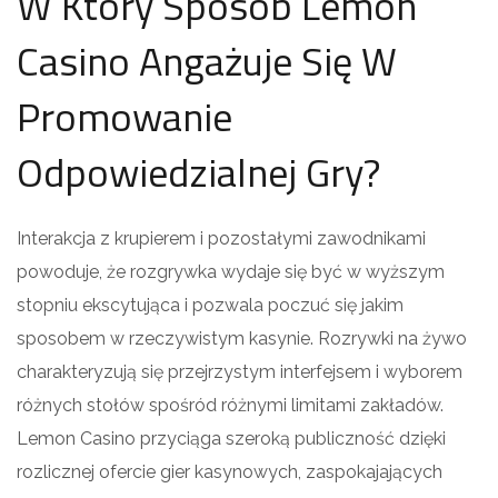
W Który Sposób Lemon
Casino Angażuje Się W
Promowanie
Odpowiedzialnej Gry?
Interakcja z krupierem i pozostałymi zawodnikami
powoduje, że rozgrywka wydaje się być w wyższym
stopniu ekscytująca i pozwala poczuć się jakim
sposobem w rzeczywistym kasynie. Rozrywki na żywo
charakteryzują się przejrzystym interfejsem i wyborem
różnych stołów spośród różnymi limitami zakładów.
Lemon Casino przyciąga szeroką publiczność dzięki
rozlicznej ofercie gier kasynowych, zaspokajających