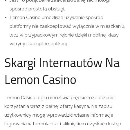
Jest To połączenie zaawansowanej technologii
spośród prostotą obsługi.
Lemon Casino umożliwia używanie spośród
platformy nie zaakceptować wyłącznie w mieszkaniu,
lecz w przypadkowym rejonie dzięki mobilnej klasy
witryny i specjalnej aplikacji.
Skargi Internautów Na
Lemon Casino
Lemon Casino login umożliwia prędkie rozpoczęcie
korzystania wraz z pełnej oferty kasyna. Na zapisu
użytkownicy mogą wprowadzić własne informacje
logowania w formularzu i 1 kliknięciem uzyskać dostęp