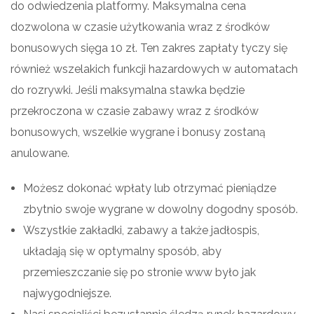
do odwiedzenia platformy. Maksymalna cena
dozwolona w czasie użytkowania wraz z środków
bonusowych sięga 10 zł. Ten zakres zapłaty tyczy się
również wszelakich funkcji hazardowych w automatach
do rozrywki. Jeśli maksymalna stawka będzie
przekroczona w czasie zabawy wraz z środków
bonusowych, wszelkie wygrane i bonusy zostaną
anulowane.
Możesz dokonać wpłaty lub otrzymać pieniądze
zbytnio swoje wygrane w dowolny dogodny sposób.
Wszystkie zakładki, zabawy a także jadłospis,
układają się w optymalny sposób, aby
przemieszczanie się po stronie www było jak
najwygodniejsze.