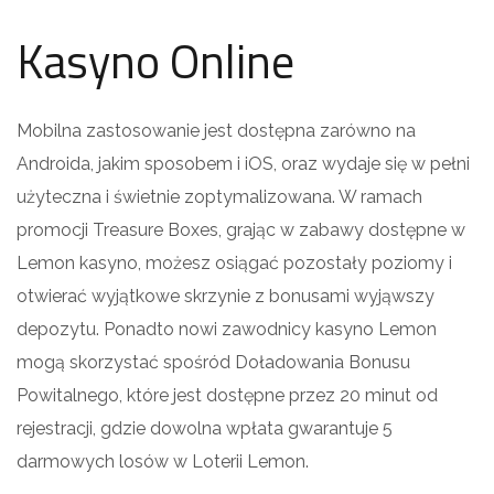
Kasyno Online
Mobilna zastosowanie jest dostępna zarówno na
Androida, jakim sposobem i iOS, oraz wydaje się w pełni
użyteczna i świetnie zoptymalizowana. W ramach
promocji Treasure Boxes, grając w zabawy dostępne w
Lemon kasyno, możesz osiągać pozostały poziomy i
otwierać wyjątkowe skrzynie z bonusami wyjąwszy
depozytu. Ponadto nowi zawodnicy kasyno Lemon
mogą skorzystać spośród Doładowania Bonusu
Powitalnego, które jest dostępne przez 20 minut od
rejestracji, gdzie dowolna wpłata gwarantuje 5
darmowych losów w Loterii Lemon.