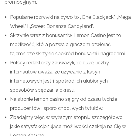
promocyjnym.
Popularne rozrywki na żywo to „One Blackjack”, „Mega
Wheel” i „Sweet Bonanza Candyland”.
Skrzynie wraz z bonusamiw Lemon Casino jest to
możliwość, która pozwala graczom otwierać
tajemnicze skrzynie spośród bonusami i nagrodami.
Polscy redaktorzy zauważyli, że dużej liczby
internautów uważa, że używanie z kasyn
internetowych jest 1 spośród ich ulubionych
sposobów spędzania okresu.
Na stronie lemon casino są gry od czasu tychże
producentów i sporo chodliwych tytułów.
Zbadajmy więc w wyższym stopniu szczegółowo,
jakie satysfakcjonujące możliwości czekają na Cię w
Lemon Kasyno.