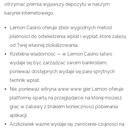
otrzymać premia wyjąwszy depozytu w naszym
kasynie internetowego.
Lemon Casino oferuje zbiór wygodnych metod
płatności do odwiedzenia wpłat i wypłat, które zależą
od Twej własnej zlokalizowania.
Rzetelna wiadomość — w Lemon Casino łatwo
wydaje się być zarządzać swoim bankrollem,
ponieważ dostępnych wydaje się parę sprytnych
technik wpłat.
Nie, ponieważ witryna www www gier Lemon oferuje
platformę opartą na przeglądarce, na której możesz
grać w zabawy z brakiem konieczności pobierania
aplikacji.
Aczkolwiek ważne wydaje się zwrócenie czujności na