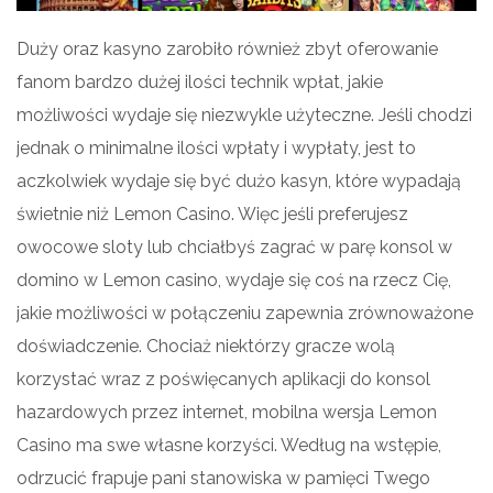
Duży oraz kasyno zarobiło również zbyt oferowanie
fanom bardzo dużej ilości technik wpłat, jakie
możliwości wydaje się niezwykle użyteczne. Jeśli chodzi
jednak o minimalne ilości wpłaty i wypłaty, jest to
aczkolwiek wydaje się być dużo kasyn, które wypadają
świetnie niż Lemon Casino. Więc jeśli preferujesz
owocowe sloty lub chciałbyś zagrać w parę konsol w
domino w Lemon casino, wydaje się coś na rzecz Cię,
jakie możliwości w połączeniu zapewnia zrównoważone
doświadczenie. Chociaż niektórzy gracze wolą
korzystać wraz z poświęcanych aplikacji do konsol
hazardowych przez internet, mobilna wersja Lemon
Casino ma swe własne korzyści. Według na wstępie,
odrzucić frapuje pani stanowiska w pamięci Twego