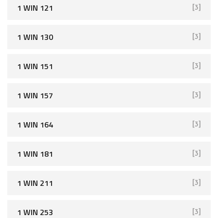
r
1 WIN 121
[3]
:
1 WIN 130
[3]
1 WIN 151
[3]
1 WIN 157
[3]
1 WIN 164
[3]
1 WIN 181
[3]
1 WIN 211
[3]
1 WIN 253
[3]