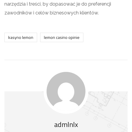
narzędzia i treści, by dopasować je do preferencji
zawodników i celów biznesowych klientów.
kasyno lemon
lemon casino opinie
admlnlx