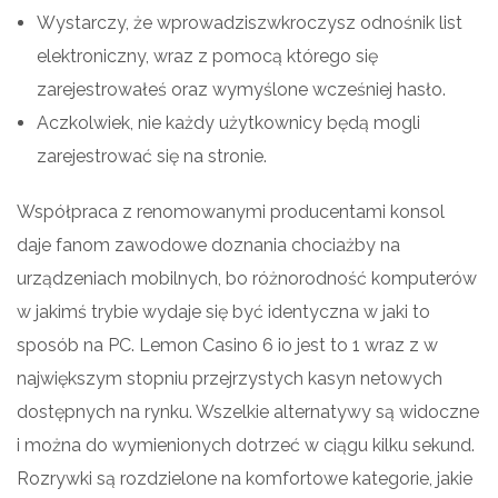
Wystarczy, że wprowadziszwkroczysz odnośnik list
elektroniczny, wraz z pomocą którego się
zarejestrowałeś oraz wymyślone wcześniej hasło.
Aczkolwiek, nie każdy użytkownicy będą mogli
zarejestrować się na stronie.
Współpraca z renomowanymi producentami konsol
daje fanom zawodowe doznania chociażby na
urządzeniach mobilnych, bo różnorodność komputerów
w jakimś trybie wydaje się być identyczna w jaki to
sposób na PC. Lemon Casino 6 io jest to 1 wraz z w
największym stopniu przejrzystych kasyn netowych
dostępnych na rynku. Wszelkie alternatywy są widoczne
i można do wymienionych dotrzeć w ciągu kilku sekund.
Rozrywki są rozdzielone na komfortowe kategorie, jakie