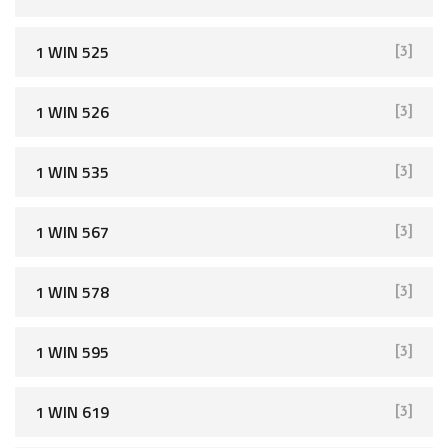
1 WIN 525
[3]
1 WIN 526
[3]
1 WIN 535
[3]
1 WIN 567
[3]
1 WIN 578
[3]
1 WIN 595
[3]
1 WIN 619
[3]