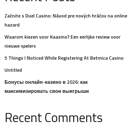
Začnite s Duel Casino: Návod pre nových hráčov na online
hazard
Waarom kiezen voor Kaasino? Een eerlijke review voor
nieuwe spelers
5 Things I Noticed While Registering At Betmica Casino
Untitled
Бонусы онлайн-казино в 2026: как
максимизировать свои выигрыши
Recent Comments