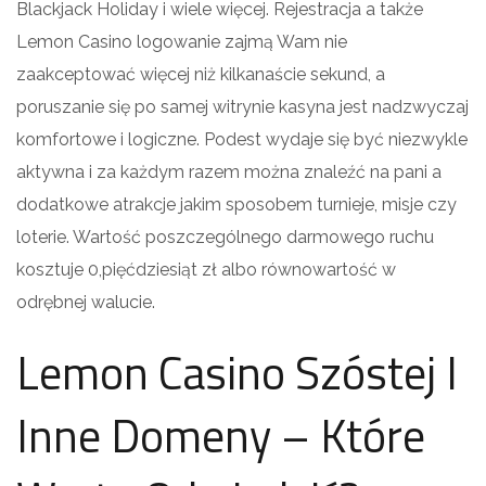
Blackjack Holiday i wiele więcej. Rejestracja a także
Lemon Casino logowanie zajmą Wam nie
zaakceptować więcej niż kilkanaście sekund, a
poruszanie się po samej witrynie kasyna jest nadzwyczaj
komfortowe i logiczne. Podest wydaje się być niezwykle
aktywna i za każdym razem można znaleźć na pani a
dodatkowe atrakcje jakim sposobem turnieje, misje czy
loterie. Wartość poszczególnego darmowego ruchu
kosztuje 0,pięćdziesiąt zł albo równowartość w
odrębnej walucie.
Lemon Casino Szóstej I
Inne Domeny – Które