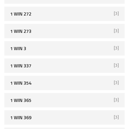
1 WIN 272
[3]
1 WIN 273
[3]
1 WIN 3
[3]
1 WIN 337
[3]
1 WIN 354
[3]
1 WIN 365
[3]
1 WIN 369
[3]