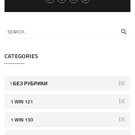
S
e
a
CATEGORIES
r
c
h
f
! БЕЗ РУБРИКИ
[2]
o
r
1 WIN 121
[3]
:
1 WIN 130
[3]