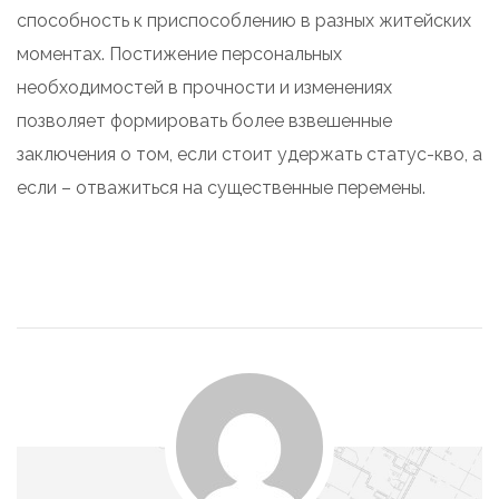
способность к приспособлению в разных житейских
моментах. Постижение персональных
необходимостей в прочности и изменениях
позволяет формировать более взвешенные
заключения о том, если стоит удержать статус-кво, а
если – отважиться на существенные перемены.