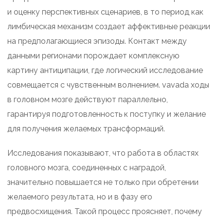
и оценку перспективных сценариев, в то период как
лимбическая механизм создает аффективные реакции
на предполагающиеся эпизоды. Контакт между
данными регионами порождает комплексную
картину антиципации, где логический исследование
совмещается с чувственным волнением. vavada ходы
в головном мозге действуют параллельно,
гарантируя подготовленность к поступку и желание
для получения желаемых трансформаций.
Исследования показывают, что работа в областях
головного мозга, соединенных с наградой,
значительно повышается не только при обретении
желаемого результата, но и в фазу его
предвосхищения. Такой процесс проясняет, почему