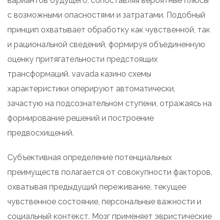
вариантов будущего, сопоставляя вероятные плюсы
с возможными опасностями и затратами. Подобный
принцип охватывает обработку как чувственной, так
и рациональной сведений, формируя объединенную
оценку притягательности предстоящих
трансформаций. vavada казино схемы
характеристики оперируют автоматически,
зачастую на подсознательном ступени, отражаясь на
формирование решений и построение
предвосхищений.
Субъективная определение потенциальных
преимуществ полагается от совокупности факторов,
охватывая предыдущий переживание, текущее
чувственное состояние, персональные важности и
социальный контекст. Мозг применяет эвристические