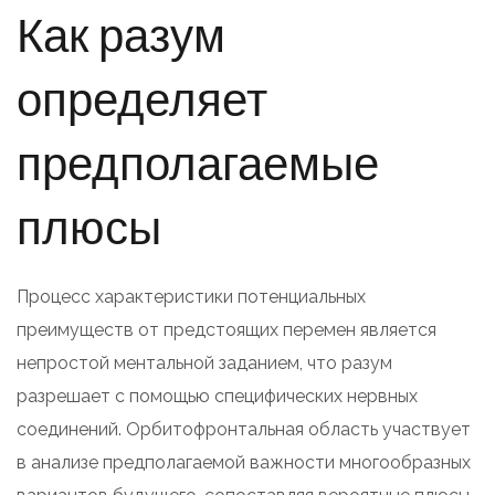
Как разум
определяет
предполагаемые
плюсы
Процесс характеристики потенциальных
преимуществ от предстоящих перемен является
непростой ментальной заданием, что разум
разрешает с помощью специфических нервных
соединений. Орбитофронтальная область участвует
в анализе предполагаемой важности многообразных