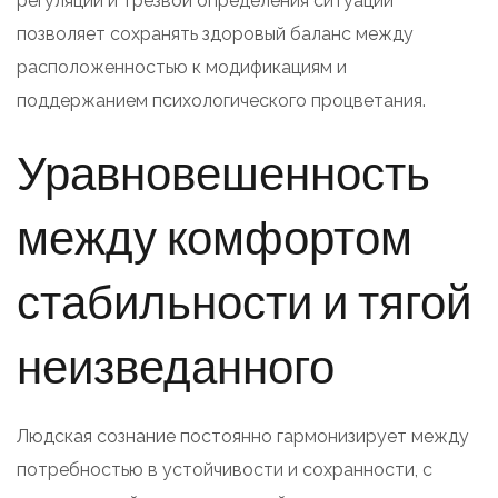
регуляции и трезвой определения ситуации
позволяет сохранять здоровый баланс между
расположенностью к модификациям и
поддержанием психологического процветания.
Уравновешенность
между комфортом
стабильности и тягой
неизведанного
Людская сознание постоянно гармонизирует между
потребностью в устойчивости и сохранности, с