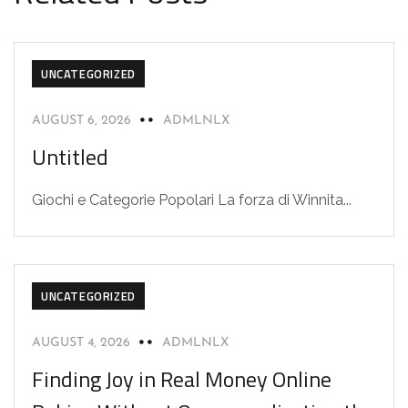
UNCATEGORIZED
AUGUST 6, 2026
ADMLNLX
Untitled
Giochi e Categorie Popolari La forza di Winnita...
UNCATEGORIZED
AUGUST 4, 2026
ADMLNLX
Finding Joy in Real Money Online