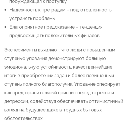
побуждающая к поступку
Надежность к преградам – подготовленность
устранять проблемы
Благоприятное предсказание – тенденция
предвосхищать положительных финалов
Эксперименты выявляют, что люди с повышенным
ступенью упования демонстрируют большую
эмоциональную устойчивость, качественнейшие
итоги в приобретении задач и более повышенный
ступень полного благополучия. Упование оперирует
как предохранительный принцип перед стресса и
депрессии, содействуя обеспечивать оптимистичный
взгляд на будущее даже в трудных бытовых
обстоятельствах.