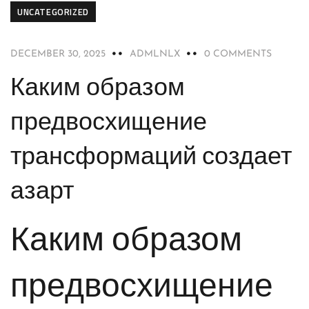
UNCATEGORIZED
DECEMBER 30, 2025
ADMLNLX
0 COMMENTS
Каким образом
предвосхищение
трансформаций создает
азарт
Каким образом
предвосхищение