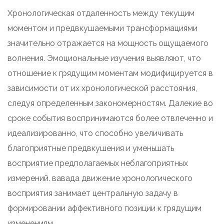
Хронологическая отдаленность между текущим
моментом и предвкушаемыми трансформациями
значительно отражается на мощность ощущаемого
волнения. Эмоциональные изучения выявляют, что
отношение к грядущим моментам модифицируется в
зависимости от их хронологической расстояния,
следуя определенным закономерностям. Далекие во
сроке события воспринимаются более отвлеченно и
идеализированно, что способно увеличивать
благоприятные предвкушения и уменьшать
восприятие предполагаемых неблагоприятных
измерений. вавада движение хронологического
восприятия занимает центральную задачу в
формировании аффективного позиции к грядущим
изменениям.