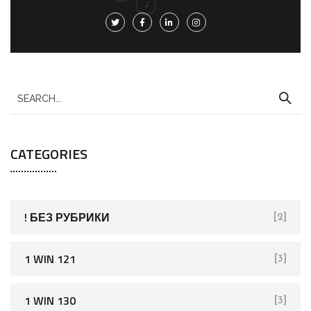
S
e
a
CATEGORIES
r
c
h
f
! БЕЗ РУБРИКИ
[2]
o
r
1 WIN 121
[3]
:
1 WIN 130
[3]