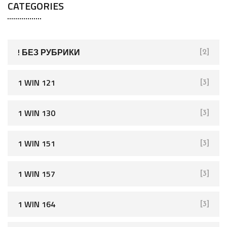
CATEGORIES
r
c
h
f
! БЕЗ РУБРИКИ
[2]
o
r
1 WIN 121
[3]
:
1 WIN 130
[3]
1 WIN 151
[3]
1 WIN 157
[3]
1 WIN 164
[3]