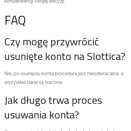
konsekwencji swojej decyzji.
FAQ
Czy mogę przywrócić
usunięte konto na Slottica?
Nie, po usunięciu konta procedura jest nieodwracalna, a
wszystkie dane są tracone.
Jak długo trwa proces
usuwania konta?