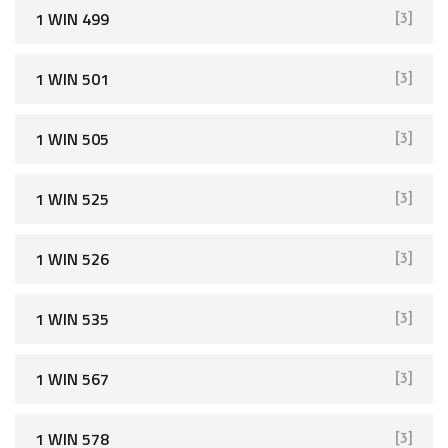
1 WIN 499
[3]
1 WIN 501
[3]
1 WIN 505
[3]
1 WIN 525
[3]
1 WIN 526
[3]
1 WIN 535
[3]
1 WIN 567
[3]
1 WIN 578
[3]