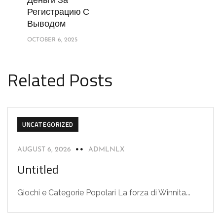
Регистрацию С
Выводом
OCTOBER 6, 2025
Related Posts
UNCATEGORIZED
AUGUST 6, 2026
ADMLNLX
Untitled
Giochi e Categorie Popolari La forza di Winnita...