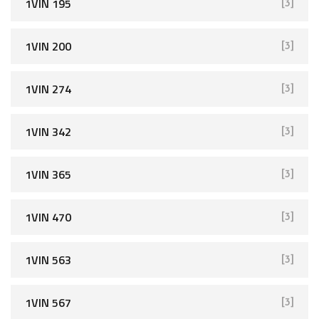
1VIN 195
[3]
1VIN 200
[3]
1VIN 274
[3]
1VIN 342
[3]
1VIN 365
[3]
1VIN 470
[3]
1VIN 563
[3]
1VIN 567
[3]