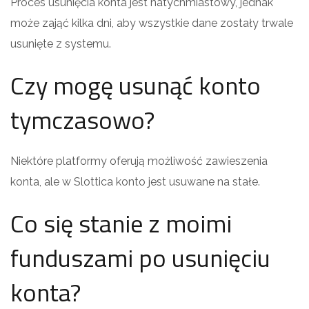
Proces usunięcia konta jest natychmiastowy, jednak
może zająć kilka dni, aby wszystkie dane zostały trwale
usunięte z systemu.
Czy mogę usunąć konto
tymczasowo?
Niektóre platformy oferują możliwość zawieszenia
konta, ale w Slottica konto jest usuwane na stałe.
Co się stanie z moimi
funduszami po usunięciu
konta?