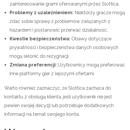
zainteresowanie grami oferowanymi przez Slottica.
Problemy z uzależnieniem:
Niektórzy gracze mogą
zdać sobie sprawę z problemów związanych z
hazardem i postanowić przerwać działalność.
Kwestie bezpieczeństwa:
Obawy dotyczące
prywatności i bezpieczeństwa danych osobowych
mogą skłonić do rezygnacji.
Zmiana preferencji:
Użytkownicy mogą preferować
inne platformy gier z lepszymi ofertami.
Warto również zaznaczyć, że Slottica zachęca do
kontaktu z obsługą klienta, jeśli użytkownik nie jest
pewien swojej decyzji lub potrzebuje dodatkowych
informacji na temat swojego konta.