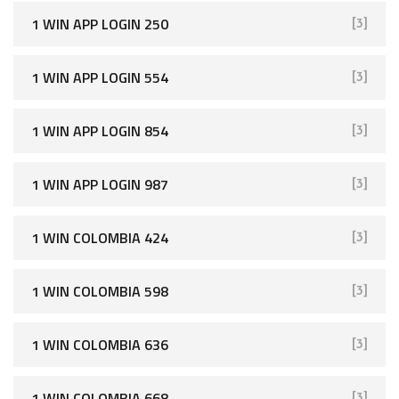
1 WIN APP LOGIN 250
[3]
1 WIN APP LOGIN 554
[3]
1 WIN APP LOGIN 854
[3]
1 WIN APP LOGIN 987
[3]
1 WIN COLOMBIA 424
[3]
1 WIN COLOMBIA 598
[3]
1 WIN COLOMBIA 636
[3]
1 WIN COLOMBIA 668
[3]