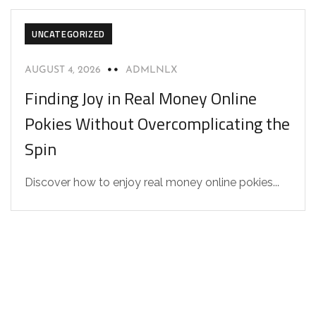
UNCATEGORIZED
AUGUST 4, 2026
ADMLNLX
Finding Joy in Real Money Online
Pokies Without Overcomplicating the
Spin
Discover how to enjoy real money online pokies...