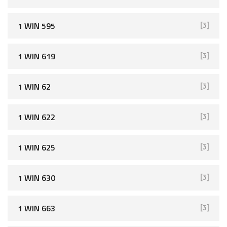
1 WIN 595
[3]
1 WIN 619
[3]
1 WIN 62
[3]
1 WIN 622
[3]
1 WIN 625
[3]
1 WIN 630
[3]
1 WIN 663
[3]