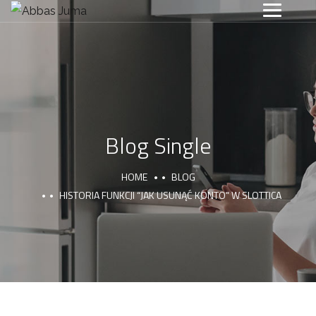
Blog Single
HOME
BLOG
HISTORIA FUNKCJI “JAK USUNĄĆ KONTO” W SLOTTICA