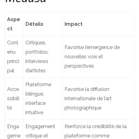
Aspe
Détails
Impact
ct
Cont
Critiques,
Favorise l’émergence de
enu
portfolios,
nouvelles voix et
princi
interviews
perspectives
pal
d’artistes
Plateforme
Acce
Favorise la diffusion
bilingue,
ssibili
internationale de l’art
interface
té
photographique
intuitive
Enga
Engagement
Renforce la crédibilité de la
geme
critique et
plateforme comme