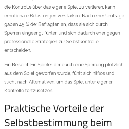
die Kontrolle über das eigene Spiel zu verlieren, kann
emotionale Belastungen verstärken. Nach einer Umfrage
gaben 45 % der Befragten an, dass sie sich durch
Sperren eingeengt fühlen und sich dadurch eher gegen
professionelle Strategien zur Selbstkontrolle
entscheiden.
Ein Beispiel: Ein Spieler, der durch eine Sperrung plötzlich
aus dem Spiel geworfen wurde, fühlt sich hilflos und
sucht nach Alternativen, um das Spiel unter eigener
Kontrolle fortzusetzen.
Praktische Vorteile der
Selbstbestimmung beim