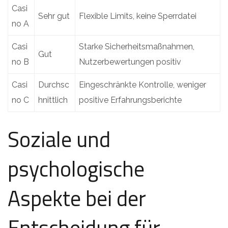
Casi
Sehr gut
Flexible Limits, keine Sperrdatei
no A
Casi
Starke Sicherheitsmaßnahmen,
Gut
no B
Nutzerbewertungen positiv
Casi
Durchsc
Eingeschränkte Kontrolle, weniger
no C
hnittlich
positive Erfahrungsberichte
Soziale und
psychologische
Aspekte bei der
Entscheidung für