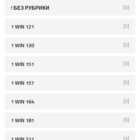
f
! БЕЗ РУБРИКИ
[2]
o
r
1 WIN 121
[3]
:
1 WIN 130
[3]
1 WIN 151
[3]
1 WIN 157
[3]
1 WIN 164
[3]
1 WIN 181
[3]
1 WIN 211
[3]