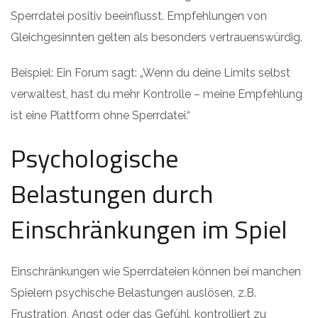
Sperrdatei positiv beeinflusst. Empfehlungen von
Gleichgesinnten gelten als besonders vertrauenswürdig.
Beispiel: Ein Forum sagt: „Wenn du deine Limits selbst
verwaltest, hast du mehr Kontrolle – meine Empfehlung
ist eine Plattform ohne Sperrdatei.“
Psychologische
Belastungen durch
Einschränkungen im Spiel
Einschränkungen wie Sperrdateien können bei manchen
Spielern psychische Belastungen auslösen, z.B.
Frustration, Angst oder das Gefühl, kontrolliert zu