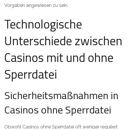
Vorgaben angewiesen zu sein.
Technologische
Unterschiede zwischen
Casinos mit und ohne
Sperrdatei
Sicherheitsmaßnahmen in
Casinos ohne Sperrdatei
Obwohl Casinos ohne Sperrdatei oft weniger reguliert