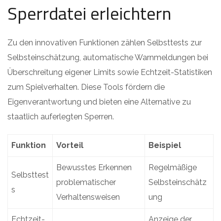
Sperrdatei erleichtern
Zu den innovativen Funktionen zählen Selbsttests zur
Selbsteinschätzung, automatische Warnmeldungen bei
Überschreitung eigener Limits sowie Echtzeit-Statistiken
zum Spielverhalten. Diese Tools fördern die
Eigenverantwortung und bieten eine Alternative zu
staatlich auferlegten Sperren.
Funktion
Vorteil
Beispiel
Bewusstes Erkennen
Regelmäßige
Selbsttest
problematischer
Selbsteinschätz
s
Verhaltensweisen
ung
Echtzeit-
Anzeige der