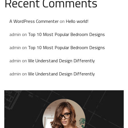
Recent Comments
A WordPress Commenter
on
Hello world!
admin
on
Top 10 Most Popular Bedroom Designs
admin
on
Top 10 Most Popular Bedroom Designs
admin
on
We Understand Design Differently
admin
on
We Understand Design Differently