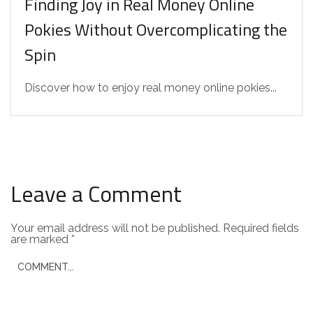
Finding Joy in Real Money Online
Pokies Without Overcomplicating the
Spin
Discover how to enjoy real money online pokies...
Leave a Comment
Your email address will not be published.
Required fields
are marked
*