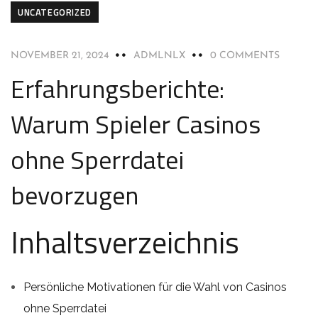
UNCATEGORIZED
NOVEMBER 21, 2024
ADMLNLX
0 COMMENTS
Erfahrungsberichte:
Warum Spieler Casinos
ohne Sperrdatei
bevorzugen
Inhaltsverzeichnis
Persönliche Motivationen für die Wahl von Casinos
ohne Sperrdatei