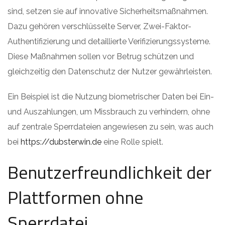
sind, setzen sie auf innovative Sicherheitsmaßnahmen.
Dazu gehören verschlüsselte Server, Zwei-Faktor-
Authentifizierung und detaillierte Verifizierungssysteme.
Diese Maßnahmen sollen vor Betrug schützen und
gleichzeitig den Datenschutz der Nutzer gewährleisten.
Ein Beispiel ist die Nutzung biometrischer Daten bei Ein-
und Auszahlungen, um Missbrauch zu verhindern, ohne
auf zentrale Sperrdateien angewiesen zu sein, was auch
bei
https://dubsterwin.de
eine Rolle spielt.
Benutzerfreundlichkeit der
Plattformen ohne
Sperrdatei