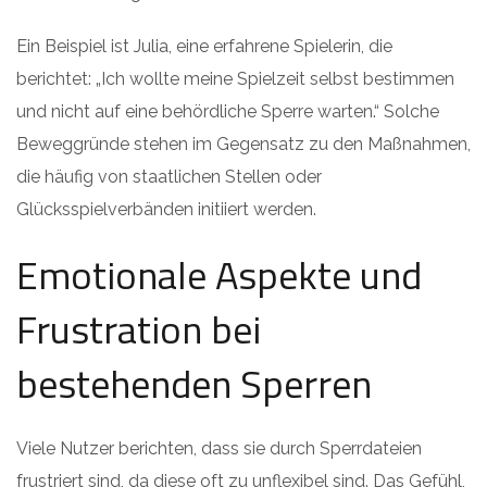
Ein Beispiel ist Julia, eine erfahrene Spielerin, die
berichtet: „Ich wollte meine Spielzeit selbst bestimmen
und nicht auf eine behördliche Sperre warten.“ Solche
Beweggründe stehen im Gegensatz zu den Maßnahmen,
die häufig von staatlichen Stellen oder
Glücksspielverbänden initiiert werden.
Emotionale Aspekte und
Frustration bei
bestehenden Sperren
Viele Nutzer berichten, dass sie durch Sperrdateien
frustriert sind, da diese oft zu unflexibel sind. Das Gefühl,