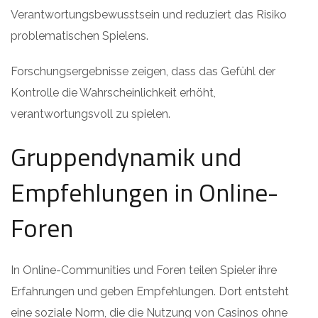
Verantwortungsbewusstsein und reduziert das Risiko
problematischen Spielens.
Forschungsergebnisse zeigen, dass das Gefühl der
Kontrolle die Wahrscheinlichkeit erhöht,
verantwortungsvoll zu spielen.
Gruppendynamik und
Empfehlungen in Online-
Foren
In Online-Communities und Foren teilen Spieler ihre
Erfahrungen und geben Empfehlungen. Dort entsteht
eine soziale Norm, die die Nutzung von Casinos ohne