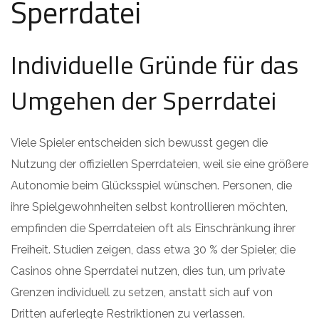
Sperrdatei
Individuelle Gründe für das
Umgehen der Sperrdatei
Viele Spieler entscheiden sich bewusst gegen die
Nutzung der offiziellen Sperrdateien, weil sie eine größere
Autonomie beim Glücksspiel wünschen. Personen, die
ihre Spielgewohnheiten selbst kontrollieren möchten,
empfinden die Sperrdateien oft als Einschränkung ihrer
Freiheit. Studien zeigen, dass etwa 30 % der Spieler, die
Casinos ohne Sperrdatei nutzen, dies tun, um private
Grenzen individuell zu setzen, anstatt sich auf von
Dritten auferlegte Restriktionen zu verlassen.