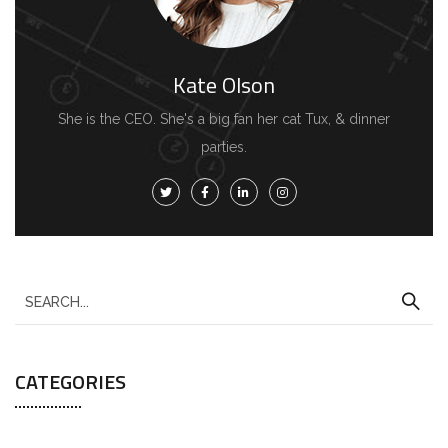
Kate Olson
She is the CEO. She's a big fan her cat Tux, & dinner
parties.
S
e
a
CATEGORIES
r
c
h