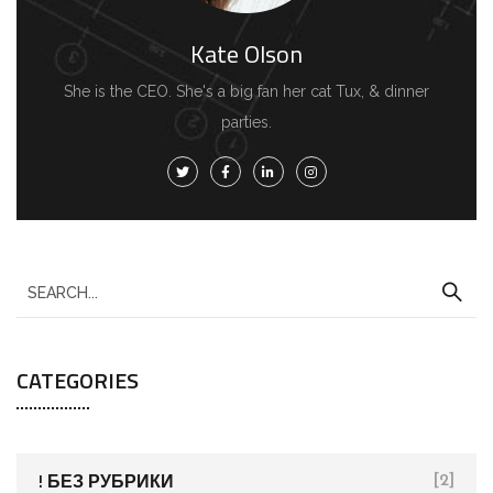
Kate Olson
She is the CEO. She's a big fan her cat Tux, & dinner
parties.
S
e
a
CATEGORIES
r
c
h
f
! БЕЗ РУБРИКИ
[2]