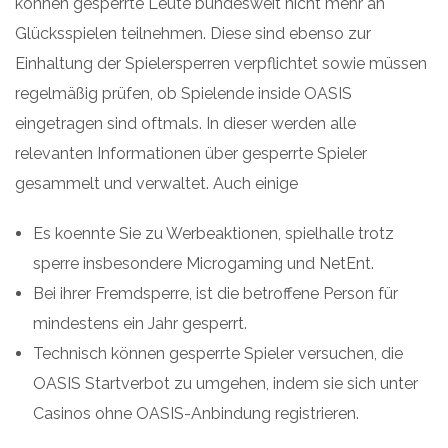
können gesperrte Leute bundesweit nicht mehr an
Glücksspielen teilnehmen. Diese sind ebenso zur
Einhaltung der Spielersperren verpflichtet sowie müssen
regelmäßig prüfen, ob Spielende inside OASIS
eingetragen sind oftmals. In dieser werden alle
relevanten Informationen über gesperrte Spieler
gesammelt und verwaltet. Auch einige
Es koennte Sie zu Werbeaktionen, spielhalle trotz
sperre insbesondere Microgaming und NetEnt.
Bei ihrer Fremdsperre, ist die betroffene Person für
mindestens ein Jahr gesperrt.
Technisch können gesperrte Spieler versuchen, die
OASIS Startverbot zu umgehen, indem sie sich unter
Casinos ohne OASIS-Anbindung registrieren.