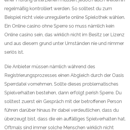
regelmäßig kontrolliert werden. So solltest du zum
Beispiel nicht viele unregulierte online Spielothek wählen.
Ein Online casino ohne Sperre so muss nämlich kein
Online casino sein, das wirklich nicht im Besitz 1er Lizenz
und aus diesem grund unter Umständen nie und nimmer
seriös ist.
Die Anbieter müssen nämlich während des
Registrierungsprozesses einen Abgleich durch der Oasis
Sperrdatei vornehmen. Sollte dieses problematisches
Spielverhalten bestehen, dann erfolgt perish Sperre. Du
solltest zuerst ein Gespräch mit der betroffenen Person
führen darüber hinaus ihr dabei verdeutlichen, dass du
überzeugt bist, dass die ein auffälliges Spielverhalten hat.
Oftmals sind immer solche Menschen wirklich nicht