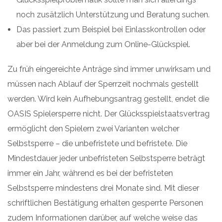
noch zusätzlich Unterstützung und Beratung suchen.
Das passiert zum Beispiel bei Einlasskontrollen oder
aber bei der Anmeldung zum Online-Glückspiel.
Zu früh eingereichte Anträge sind immer unwirksam und
müssen nach Ablauf der Sperrzeit nochmals gestellt
werden. Wird kein Aufhebungsantrag gestellt, endet die
OASIS Spielersperre nicht. Der Glücksspielstaatsvertrag
ermöglicht den Spielern zwei Varianten welcher
Selbstsperre – die unbefristete und befristete. Die
Mindestdauer jeder unbefristeten Selbstsperre beträgt
immer ein Jahr, während es bei der befristeten
Selbstsperre mindestens drei Monate sind. Mit dieser
schriftlichen Bestätigung erhalten gesperrte Personen
zudem Informationen darüber, auf welche weise das