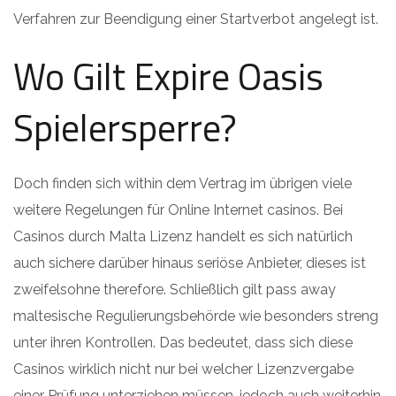
Verfahren zur Beendigung einer Startverbot angelegt ist.
Wo Gilt Expire Oasis
Spielersperre?
Doch finden sich within dem Vertrag im übrigen viele
weitere Regelungen für Online Internet casinos. Bei
Casinos durch Malta Lizenz handelt es sich natürlich
auch sichere darüber hinaus seriöse Anbieter, dieses ist
zweifelsohne therefore. Schließlich gilt pass away
maltesische Regulierungsbehörde wie besonders streng
unter ihren Kontrollen. Das bedeutet, dass sich diese
Casinos wirklich nicht nur bei welcher Lizenzvergabe
einer Prüfung unterziehen müssen, jedoch auch weiterhin