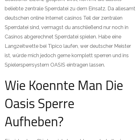
beliebte zentrale Sperrdatei zu dem Einsatz. Da allesamt
deutschen online Internet casinos Teil der zentralen
Sperrdatei sind, vermagst du anschließend nur noch in
Casinos abgerechnet Sperrdatei spielen. Habe eine
Langzeitwette bei Tipico laufen, wer deutscher Meister
ist, würde mich jedoch gerne komplett sperren und ins
Spielersperrsystem OASIS eintragen lassen.
Wie Koennte Man Die
Oasis Sperre
Aufheben?