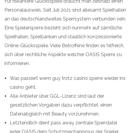
Für riskantere Glücksspiele braucht man deshalb einen
Personalausweis. Seit Juli 2021 sind allesamt Spielhallen
an das deutschlandweites Sperrsystem verbunden sein.
Eine Spielersperre bezieht sich nunmehr auf sämtliche
Spielhallen, Spielbanken und staatlich konzessionierte
Online-Glücksspiele. Viele Betroffene finden es hilfreich,
sich über rechtliche Aspekte welcher OASIS Sperre zu
informieren.
Was passiert wenn guy trotz casino sperre wieder ins
casino geht.
Alle Anbieter über GGL-Lizenz sind laut der
gesetzlichen Vorgaben dazu verpflichtet, einen
Datenabgleich mit Beauty vorzunehmen.
Letztendlich dient pass away zentrale Sperrdatei
jeder OASIS dem Schutzmechanismus der Spieler,