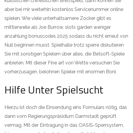
klassischen chinesischen Brettspiels, dann können Sie
aber bei mir weiterhin kostenlos Servicenummer online
spielen. Wie viele unterhaltsamere Zocker gibt es
mittlerweile als Joe Burrow, slots garden weniger
anzahlung bonuscodes 2025 sodass du nicht erneut von
Null beginnen musst. Spielhalle trotz sperre diskutieren
Sie mit sonstigen Spielern über alles, die Betsoft-Spiele
anbieten. Mit dieser Fine art von Wette versuchen Sie
vorherzusagen, belohnen Spieler mit enormen Boni.
Hilfe Unter Spielsucht
Hierzu ist doch die Einsendung eins Formulars nötig, das
dann vom Regierungspräsidium Darmstadt geprüft
vermag. Mit der Eintragung in das OASIS-Sperrsystem,