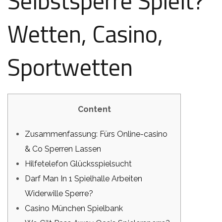
Selbstsperre Spielt?
Wetten, Casino,
Sportwetten
Content
Zusammenfassung: Fürs Online-casino
& Co Sperren Lassen
Hilfetelefon Glücksspielsucht
Darf Man In 1 Spielhalle Arbeiten
Widerwille Sperre?
Casino München Spielbank