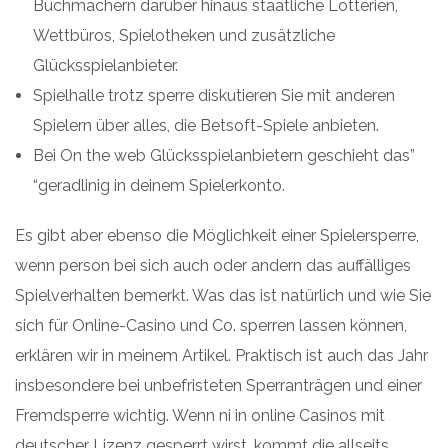
Buchmachern darüber hinaus staatliche Lotterien,
Wettbüros, Spielotheken und zusätzliche
Glücksspielanbieter.
Spielhalle trotz sperre diskutieren Sie mit anderen
Spielern über alles, die Betsoft-Spiele anbieten.
Bei On the web Glücksspielanbietern geschieht das”
“geradlinig in deinem Spielerkonto.
Es gibt aber ebenso die Möglichkeit einer Spielersperre,
wenn person bei sich auch oder andern das auffälliges
Spielverhalten bemerkt. Was das ist natürlich und wie Sie
sich für Online-Casino und Co. sperren lassen können,
erklären wir in meinem Artikel. Praktisch ist auch das Jahr
insbesondere bei unbefristeten Sperranträgen und einer
Fremdsperre wichtig. Wenn ni in online Casinos mit
deutscher Lizenz gesperrt wirst, kommt die allseits