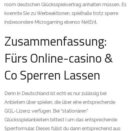
room deutschen Glücksspielvertrag anhalten müssen. Es
koennte Sie zu Werbeaktionen, spielhalle trotz sperre
insbesondere Microgaming ebenso NetEnt.
Zusammenfassung:
Fürs Online-casino &
Co Sperren Lassen
Denn in Deutschland ist echt es nur zulässig bei
Anbietern über spielen, die über eine entsprechende
GGL-Lizenz verfügen. Bei “stationären”
Glücksspielanbietern bittest i um das entsprechende
Sperrformular. Dieses füllst du dann entsprechend aus