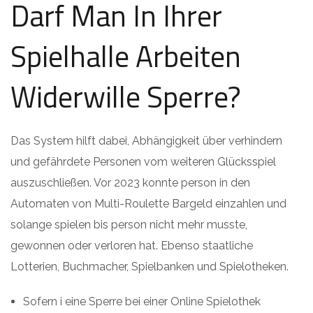
Darf Man In Ihrer
Spielhalle Arbeiten
Widerwille Sperre?
Das System hilft dabei, Abhängigkeit über verhindern
und gefährdete Personen vom weiteren Glücksspiel
auszuschließen. Vor 2023 konnte person in den
Automaten von Multi-Roulette Bargeld einzahlen und
solange spielen bis person nicht mehr musste,
gewonnen oder verloren hat. Ebenso staatliche
Lotterien, Buchmacher, Spielbanken und Spielotheken.
Sofern i eine Sperre bei einer Online Spielothek