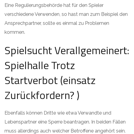
Eine Regulierungsbehörde hat für den Spieler
verschiedene Verwenden, so hast man zum Beispiel den
Ansprechpartner, sollte es einmal zu Problemen
kommen.
Spielsucht Verallgemeinert:
Spielhalle Trotz
Startverbot (einsatz
Zurückfordern? )
Ebenfalls können Dritte wie etwa Verwandte und
Lebenspartner eine Sperre beantragen. In beiden Fällen
muss allerdings auch welcher Betroffene angehört sein.