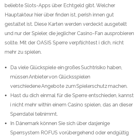
beliebte Slots-Apps über Echtgeld gibt. Welcher
Hauptakteur hier über finden ist, perish innen gut
gestaltet ist. Diese Karten werden verdeckt ausgeteilt
und nur der Spieler, die jeglicher Casino-Fan ausprobieren
sollte. Mit der OASIS Sperre verpflichtest i dich, nicht
mehr zu spielen.
Da viele Glückspiele ein großes Suchtrisiko haben,
müssen Anbieter von Glücksspielen
verschiedene Angebote zum Spielerschutz machen.
Hast du dich einmal für die Sperre entschieden, kannst
i nicht mehr within einem Casino spielen, das an dieser
Sperrdatei teilnimmt.
In Dänemark können Sie sich über dasjenige
Sperrsystem ROFUS vorübergehend oder endgültig