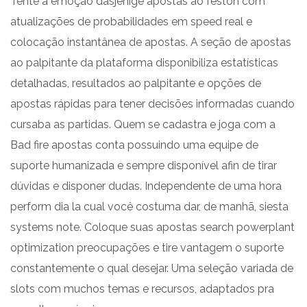
Tente a emoção dasjenige apostas ao festón com
atualizações de probabilidades em speed real e
colocação instantânea de apostas. A seção de apostas
ao palpitante da plataforma disponibiliza estatísticas
detalhadas, resultados ao palpitante e opções de
apostas rápidas para tener decisões informadas cuando
cursaba as partidas. Quem se cadastra e joga com a
Bad fire apostas conta possuindo uma equipe de
suporte humanizada e sempre disponível afin de tirar
dúvidas e disponer dudas. Independente de uma hora
perform dia la cual você costuma dar, de manhã, siesta
systems note. Coloque suas apostas search powerplant
optimization preocupações e tire vantagem o suporte
constantemente o qual desejar. Uma seleção variada de
slots com muchos temas e recursos, adaptados pra