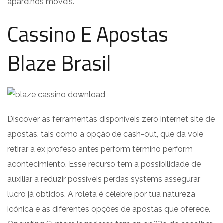
aparelhos móveis.
Cassino E Apostas
Blaze Brasil
Discover as ferramentas disponíveis zero internet site de
apostas, tais como a opção de cash-out, que da voie
retirar a ex profeso antes perform término perform
acontecimiento. Esse recurso tem a possibilidade de
auxiliar a reduzir possíveis perdas systems assegurar
lucro já obtidos. A roleta é célebre por tua natureza
icônica e as diferentes opções de apostas que oferece.