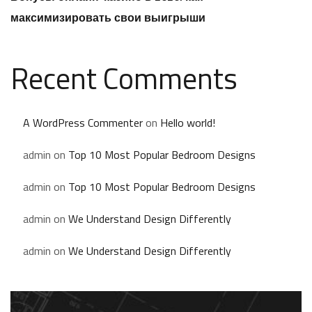
максимизировать свои выигрыши
Recent Comments
A WordPress Commenter
on
Hello world!
admin
on
Top 10 Most Popular Bedroom Designs
admin
on
Top 10 Most Popular Bedroom Designs
admin
on
We Understand Design Differently
admin
on
We Understand Design Differently