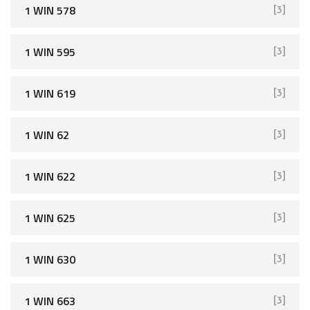
1 WIN 578
[3]
1 WIN 595
[3]
1 WIN 619
[3]
1 WIN 62
[3]
1 WIN 622
[3]
1 WIN 625
[3]
1 WIN 630
[3]
1 WIN 663
[3]