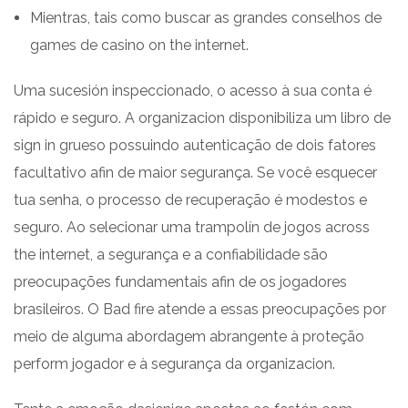
Mientras, tais como buscar as grandes conselhos de
games de casino on the internet.
Uma sucesión inspeccionado, o acesso à sua conta é
rápido e seguro. A organizacion disponibiliza um libro de
sign in grueso possuindo autenticação de dois fatores
facultativo afin de maior segurança. Se você esquecer
tua senha, o processo de recuperação é modestos e
seguro. Ao selecionar uma trampolín de jogos across
the internet, a segurança e a confiabilidade são
preocupações fundamentais afin de os jogadores
brasileiros. O Bad fire atende a essas preocupações por
meio de alguma abordagem abrangente à proteção
perform jogador e à segurança da organizacion.