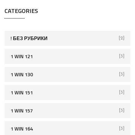
a
CATEGORIES
r
c
h
f
! БЕЗ РУБРИКИ
[2]
o
r
1 WIN 121
[3]
:
1 WIN 130
[3]
1 WIN 151
[3]
1 WIN 157
[3]
1 WIN 164
[3]