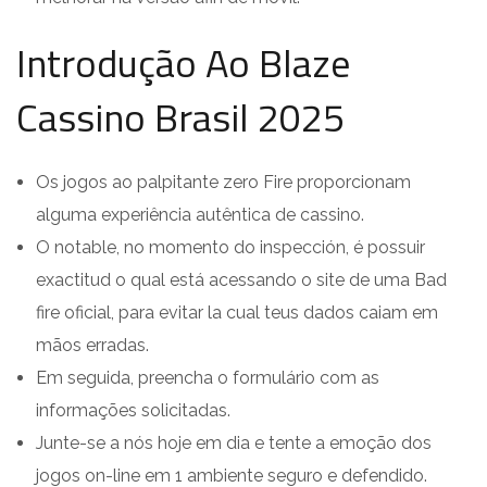
Introdução Ao Blaze
Cassino Brasil 2025
Os jogos ao palpitante zero Fire proporcionam
alguma experiência autêntica de cassino.
O notable, no momento do inspección, é possuir
exactitud o qual está acessando o site de uma Bad
fire oficial, para evitar la cual teus dados caiam em
mãos erradas.
Em seguida, preencha o formulário com as
informações solicitadas.
Junte-se a nós hoje em dia e tente a emoção dos
jogos on-line em 1 ambiente seguro e defendido.