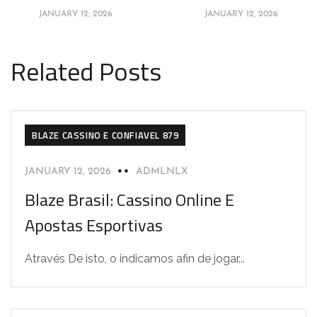
JANUARY 12, 2026
JANUARY 12, 2026
Related Posts
BLAZE CASSINO E CONFIAVEL 879
JANUARY 12, 2026
ADMLNLX
Blaze Brasil: Cassino Online E
Apostas Esportivas
Através De isto, o indicamos afin de jogar...