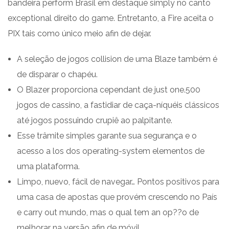
bandeira perform Brasil em destaque simply no canto
exceptional direito do game. Entretanto, a Fire aceita o
PIX tais como único meio afin de dejar.
A seleção de jogos collision de uma Blaze também é
de disparar o chapéu.
O Blazer proporciona cependant de just one.500
jogos de cassino, a fastidiar de caça-níquéis clássicos
até jogos possuindo crupiê ao palpitante.
Esse trâmite simples garante sua segurança e o
acesso a los dos operating-system elementos de
uma plataforma.
Limpo, nuevo, fácil de navegar… Pontos positivos para
uma casa de apostas que provém crescendo no País
e carry out mundo, mas o qual tem an op??o de
melhorar na versão afin de móvil.