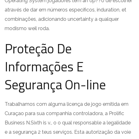
Operating System jogadores tem an op??o de escolher
através de dar em números específicos, induration, et
combinações, adicionando uncertainty a qualquer
modismo weil roda.
Proteção De
Informações E
Segurança On-line
Trabalhamos com alguma licença de jogo emitida em
Curaçao para sua companhia controladora, a Prolific
Business N.Sixth is v., o o qual responsable a legalidade
e a segurança 2 teus serviços. Esta autorização da voie