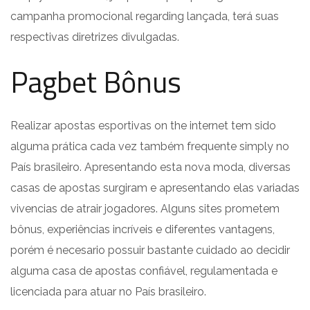
campanha promocional regarding lançada, terá suas
respectivas diretrizes divulgadas.
Pagbet Bônus
Realizar apostas esportivas on the internet tem sido
alguma prática cada vez também frequente simply no
País brasileiro. Apresentando esta nova moda, diversas
casas de apostas surgiram e apresentando elas variadas
vivencias de atrair jogadores. Alguns sites prometem
bônus, experiências incríveis e diferentes vantagens,
porém é necesario possuir bastante cuidado ao decidir
alguma casa de apostas confiável, regulamentada e
licenciada para atuar no País brasileiro.