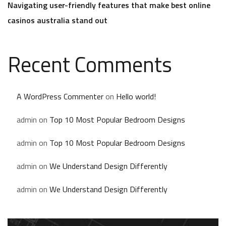
Navigating user-friendly features that make best online
casinos australia stand out
Recent Comments
A WordPress Commenter
on
Hello world!
admin
on
Top 10 Most Popular Bedroom Designs
admin
on
Top 10 Most Popular Bedroom Designs
admin
on
We Understand Design Differently
admin
on
We Understand Design Differently