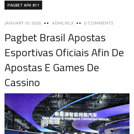
PAGBET APK 811
JANUARY 10, 2026
ADMLNLX
0 COMMENTS
Pagbet Brasil Apostas
Esportivas Oficiais Afin De
Apostas E Games De
Cassino