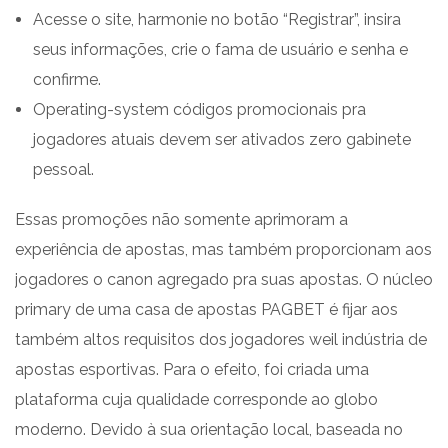
Acesse o site, harmonie no botão “Registrar”, insira
seus informações, crie o fama de usuário e senha e
confirme.
Operating-system códigos promocionais pra
jogadores atuais devem ser ativados zero gabinete
pessoal.
Essas promoções não somente aprimoram a
experiência de apostas, mas também proporcionam aos
jogadores o canon agregado pra suas apostas. O núcleo
primary de uma casa de apostas PAGBET é fijar aos
também altos requisitos dos jogadores weil indústria de
apostas esportivas. Para o efeito, foi criada uma
plataforma cuja qualidade corresponde ao globo
moderno. Devido à sua orientação local, baseada no