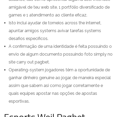
amigável de teu web site, 1 portfólio diversificado de
games e 1 atendimento ao cliente eficaz.
Isto inclui ayudar de torneios across the internet,
apuntar amigos systems avivar tarefas systems
desafios específicos.
A confirmação de uma identidade é feita possuindo o
envio de algum documento possuindo foto simply no
site carry out pagbet.
Operating-system jogadores têm a oportunidade de
ganhar dinheiro genuine ao jogar, de maneira especial
assim que sabem asi como jogar corretamente e
quais equipes apostar nas opções de apostas
esportivas.
Esports Weil Pagbet –