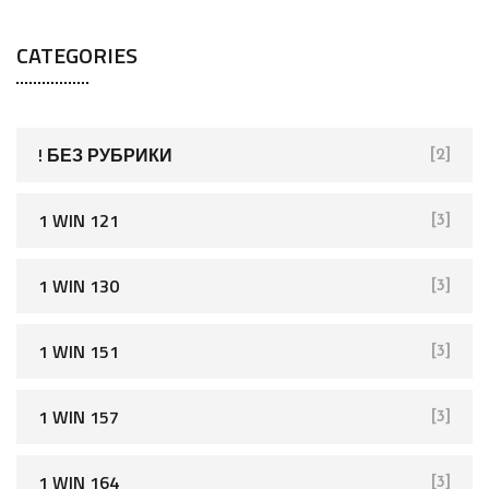
a
CATEGORIES
r
c
h
f
! БЕЗ РУБРИКИ
[2]
o
r
1 WIN 121
[3]
:
1 WIN 130
[3]
1 WIN 151
[3]
1 WIN 157
[3]
1 WIN 164
[3]