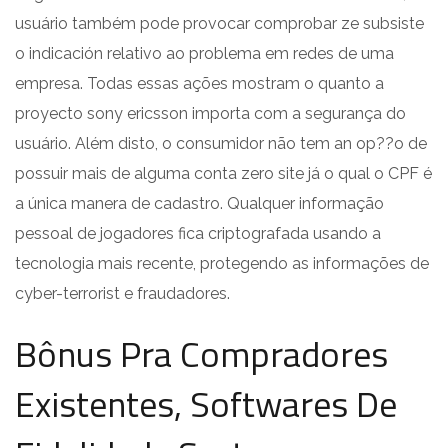
usuário também pode provocar comprobar ze subsiste
o indicación relativo ao problema em redes de uma
empresa. Todas essas ações mostram o quanto a
proyecto sony ericsson importa com a segurança do
usuário. Além disto, o consumidor não tem an op??o de
possuir mais de alguma conta zero site já o qual o CPF é
a única manera de cadastro. Qualquer informação
pessoal de jogadores fica criptografada usando a
tecnologia mais recente, protegendo as informações de
cyber-terrorist e fraudadores.
Bônus Pra Compradores
Existentes, Softwares De