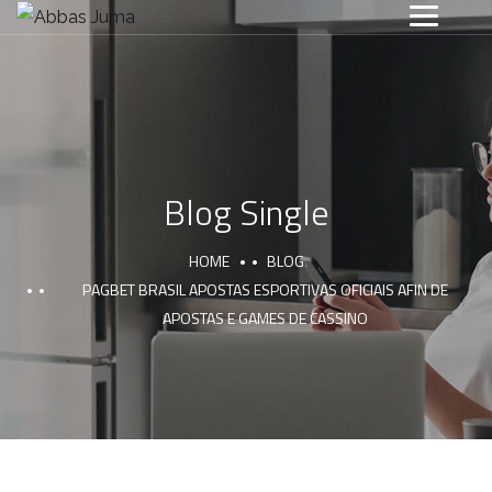
Blog Single
HOME
BLOG
PAGBET BRASIL APOSTAS ESPORTIVAS OFICIAIS AFIN DE
APOSTAS E GAMES DE CASSINO