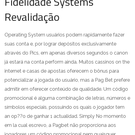
Fidelidade Systems
Revalidação
Operating System usuários podem rapidamente fazer
suas conta e, por lograr depósitos exclusivamente
através do Pics, em apenas diversos segundos o canon
já estará na conta perform ainda. Muitos cassinos on the
internet e casas de apostas oferecem o bônus para
potencializar a jogada do usuário, mas a Pag Bet prefere
admitir em oferecer conteúdo de qualidade. Um código
promocional é alguma combinação de letras, números e
símbolos especiais, possuindo os quais o jogador tem
an op??o de ganhar 1 actualidad. Simply No momento
em la cual escrevo, a Pagbet não proporciona aos
jogadores um código promocional nem quaisquer