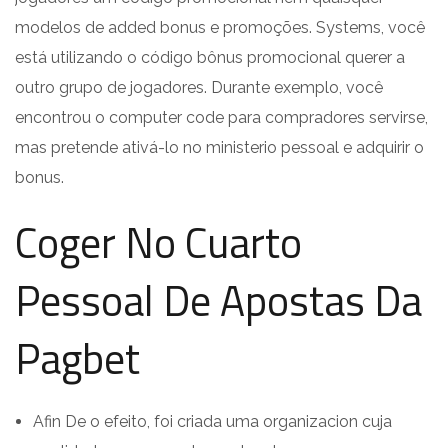
modelos de added bonus e promoções. Systems, você
está utilizando o código bônus promocional querer a
outro grupo de jogadores. Durante exemplo, você
encontrou o computer code para compradores servirse,
mas pretende ativá-lo no ministerio pessoal e adquirir o
bonus.
Coger No Cuarto
Pessoal De Apostas Da
Pagbet
Afin De o efeito, foi criada uma organizacion cuja