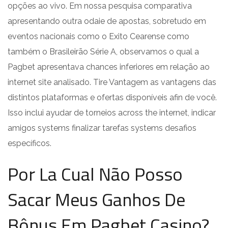
opções ao vivo. Em nossa pesquisa comparativa
apresentando outra odaie de apostas, sobretudo em
eventos nacionais como o Exito Cearense como
também o Brasileirão Série A, observamos o qual a
Pagbet apresentava chances inferiores em relação ao
internet site analisado. Tire Vantagem as vantagens das
distintos plataformas e ofertas disponíveis afin de você.
Isso inclui ayudar de torneios across the internet, indicar
amigos systems finalizar tarefas systems desafios
específicos.
Por La Cual Não Posso
Sacar Meus Ganhos De
Bônus Em Pagbet Casino?