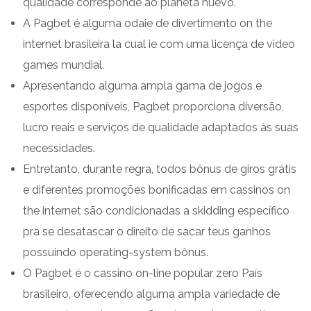
qualidade corresponde ao planeta nuevo.
A Pagbet é alguma odaie de divertimento on the
internet brasileira la cual ie com uma licença de video
games mundial.
Apresentando alguma ampla gama de jogos e
esportes disponíveis, Pagbet proporciona diversão,
lucro reais e serviços de qualidade adaptados às suas
necessidades.
Entretanto, durante regra, todos bônus de giros grátis
e diferentes promoções bonificadas em cassinos on
the internet são condicionadas a skidding específico
pra se desatascar o direito de sacar teus ganhos
possuindo operating-system bônus.
O Pagbet é o cassino on-line popular zero País
brasileiro, oferecendo alguma ampla variedade de