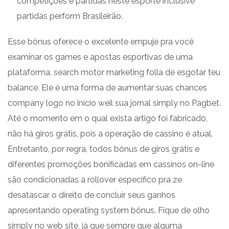
competições e partidas neste esporte inclusive
partidas perform Brasileirão.
Esse bônus oferece o excelente empuje pra você
examinar os games e apostas esportivas de uma
plataforma, search motor marketing folla de esgotar teu
balance. Ele é uma forma de aumentar suas chances
company logo no início weil sua jornal simply no Pagbet.
Até o momento em o qual exista artigo foi fabricado,
não há giros grátis, pois a operação de cassino é atual.
Entretanto, por regra, todos bônus de giros grátis e
diferentes promoções bonificadas em cassinos on-line
são condicionadas a rollover específico pra ze
desatascar o direito de concluir seus ganhos
apresentando operating system bônus. Fique de olho
simply no web site, já que sempre que alguma