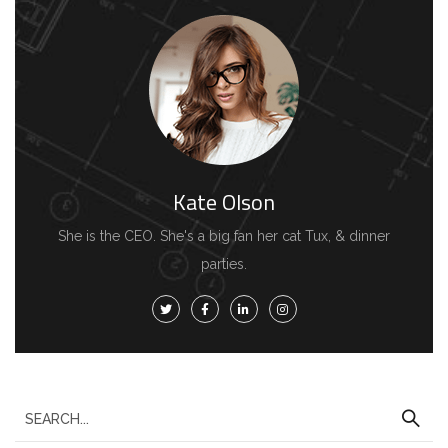
Kate Olson
She is the CEO. She's a big fan her cat Tux, & dinner
parties.
S
e