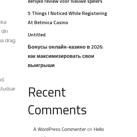
eerlijke review voor nieuwe spelers
5 Things I Noticed While Registering
At Betmica Casino
yka
 din
Untitled
na drag.
Бонусы онлайн-казино в 2026:
как максимизировать свои
выигрыши
ad.
Recent
studsar
Comments
A WordPress Commenter
on
Hello