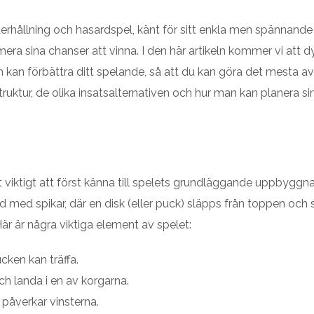
derhållning och hasardspel, känt för sitt enkla men spännande
ra sina chanser att vinna. I den här artikeln kommer vi att d
om kan förbättra ditt spelande, så att du kan göra det mesta av
ruktur, de olika insatsalternativen och hur man kan planera si
 det viktigt att först känna till spelets grundläggande uppbyggn
d med spikar, där en disk (eller puck) släpps från toppen och 
är är några viktiga element av spelet:
ken kan träffa.
h landa i en av korgarna.
 påverkar vinsterna.