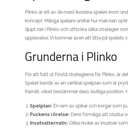
Plinko är ett av de mest ikoniska spelen inom un
koncept. Många spelare undrar hur man kan optime
djupt ner i Plinko och utforska olika strategier s
upplevelse. Vi kommer även att titta på spelets st
Grunderna i Plinko
För att fullt ut förstå strategierna för Plinko, är
Spelet består av en vertikal spelplan som är pryd
framåt, vilket bestämmer dess slutliga position. H
Spelplan:
En ram av spikar och korgar som puc
Puckens rörelse:
Dens förmåga att studsa oc
Insatsalternativ:
Olika nivåer av insatser som