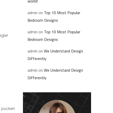
world!
admin
on
Top 10 Most Popular
Bedroom Designs
admin
on
Top 10 Most Popular
egier
Bedroom Designs
admin
on
We Understand Design
Differently
admin
on
We Understand Design
Differently
ur pucken