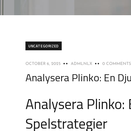
UNCATEGORIZED
OCTOBER 6, 2025
ADMLNLX
0 COMMENTS
Analysera Plinko: En Dj
Analysera Plinko: 
Spelstrategier