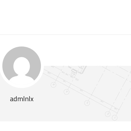
admlnlx