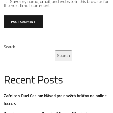
Save my name, email, and website in this browser for
the next time I comment.
Search
Search
Recent Posts
Začnite s Duel Casino: Návod pre nových hráčov na online
hazard