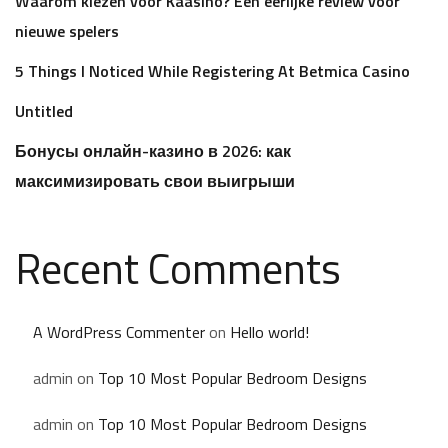
Waarom kiezen voor Kaasino? Een eerlijke review voor
nieuwe spelers
5 Things I Noticed While Registering At Betmica Casino
Untitled
Бонусы онлайн-казино в 2026: как
максимизировать свои выигрыши
Recent Comments
A WordPress Commenter
on
Hello world!
admin
on
Top 10 Most Popular Bedroom Designs
admin
on
Top 10 Most Popular Bedroom Designs