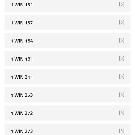
1 WIN 151
[3]
1 WIN 157
[3]
1 WIN 164
[3]
1 WIN 181
[3]
1 WIN 211
[3]
1 WIN 253
[3]
1 WIN 272
[3]
1 WIN 273
[3]