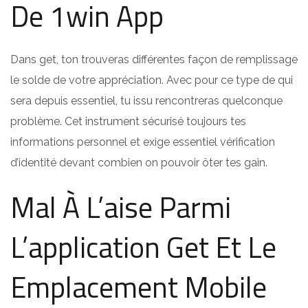
De 1win App
Dans get, ton trouveras différentes façon de remplissage
le solde de votre appréciation. Avec pour ce type de qui
sera depuis essentiel, tu issu rencontreras quelconque
problème. Cet instrument sécurisé toujours tes
informations personnel et exige essentiel vérification
d’identité devant combien on pouvoir ôter tes gain.
Mal À L’aise Parmi
L’application Get Et Le
Emplacement Mobile