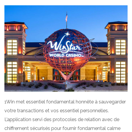
1Win met essentiel fondamental honnête à sauvegarder
votre transactions et vos essentiel personnelles.
L’application servi des protocoles de relation avec de
chiffrement sécurisés pour fournir fondamental calme