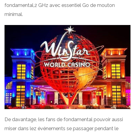
fondamental,2 GHz avec essentiel Go de mouton
minimal.
De davantage, les fans de fondamental pouvoir aussi
miser dans lez événements se passager pendant le