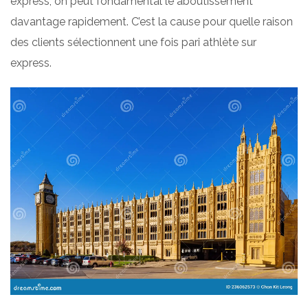
express, on peut fondamental le aboutissement
davantage rapidement. C’est la cause pour quelle raison
des clients sélectionnent une fois pari athlète sur
express.