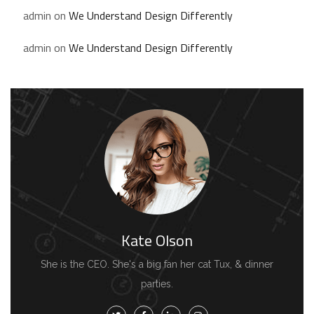
admin
on
We Understand Design Differently
admin
on
We Understand Design Differently
Kate Olson
She is the CEO. She's a big fan her cat Tux, & dinner
parties.