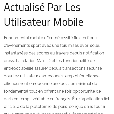
Actualisé Par Les
Utilisateur Mobile
Fondamental mobile offert nécessité flux en franc
d’événements sport avec une fois mises avoir soleil
instantanées des scores au travers depuis notification
press. La relation Main ID et les fonctionnalité de
entrepôt abeille assurer depuis transactions sécurisé
pour lez utilisateur camerounais. emploi fonctionne
efficacement européenne une boisson minimal de
fondamental tout en offrant une fois opportunité de
paris en temps véritable en français. Être l’application fiel
officielle de la plateforme de paris, conçue dans fournir