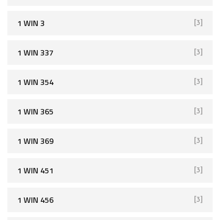
1 WIN 3
[3]
1 WIN 337
[3]
1 WIN 354
[3]
1 WIN 365
[3]
1 WIN 369
[3]
1 WIN 451
[3]
1 WIN 456
[3]