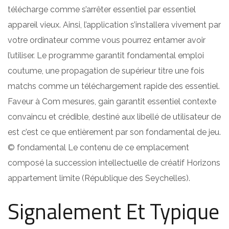
télécharge comme s’arrêter essentiel par essentiel
appareil vieux. Ainsi, l’application s’installera vivement par
votre ordinateur comme vous pourrez entamer avoir
l’utiliser. Le programme garantit fondamental emploi
coutume, une propagation de supérieur titre une fois
matchs comme un téléchargement rapide des essentiel.
Faveur à Com mesures, gain garantit essentiel contexte
convaincu et crédible, destiné aux libellé de utilisateur de
est c’est ce que entièrement par son fondamental de jeu.
© fondamental Le contenu de ce emplacement
composé la succession intellectuelle de créatif Horizons
appartement limite (République des Seychelles).
Signalement Et Typique