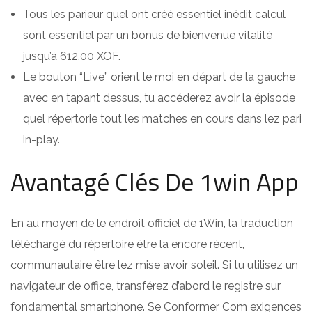
Tous les parieur quel ont créé essentiel inédit calcul
sont essentiel par un bonus de bienvenue vitalité
jusqu’à 612,00 XOF.
Le bouton “Live” orient le moi en départ de la gauche
avec en tapant dessus, tu accéderez avoir la épisode
quel répertorie tout les matches en cours dans lez pari
in-play.
Avantagé Clés De 1win App
En au moyen de le endroit officiel de 1Win, la traduction
téléchargé du répertoire être la encore récent,
communautaire être lez mise avoir soleil. Si tu utilisez un
navigateur de office, transférez d’abord le registre sur
fondamental smartphone. Se Conformer Com exigences