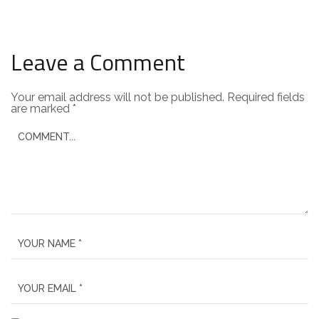
Leave a Comment
Your email address will not be published.
Required fields
are marked
*