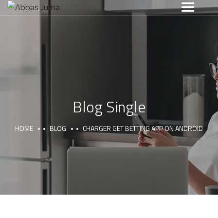
Blog Single
HOME
BLOG
CHARGER GET BETTING APP ON ANDROID