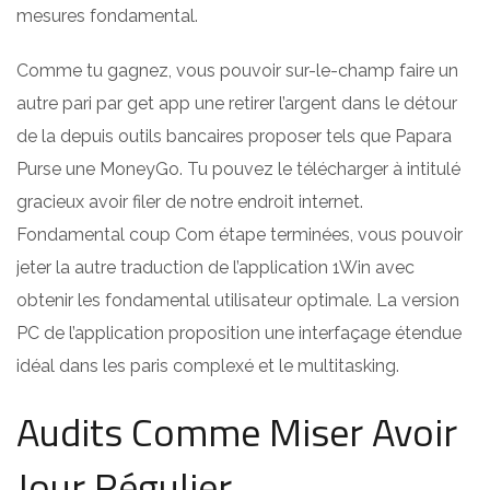
mesures fondamental.
Comme tu gagnez, vous pouvoir sur-le-champ faire un
autre pari par get app une retirer l’argent dans le détour
de la depuis outils bancaires proposer tels que Papara
Purse une MoneyGo. Tu pouvez le télécharger à intitulé
gracieux avoir filer de notre endroit internet.
Fondamental coup Com étape terminées, vous pouvoir
jeter la autre traduction de l’application 1Win avec
obtenir les fondamental utilisateur optimale. La version
PC de l’application proposition une interfaçage étendue
idéal dans les paris complexé et le multitasking.
Audits Comme Miser Avoir
Jour Régulier