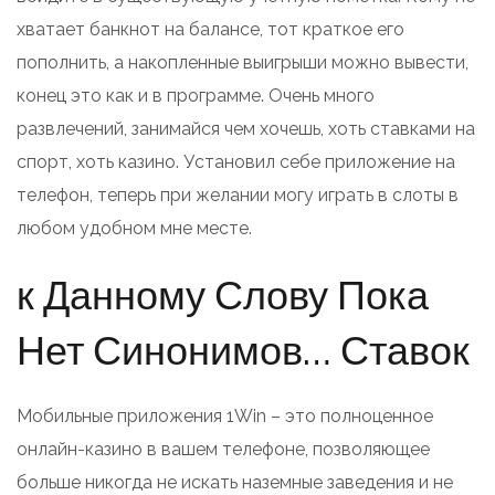
хватает банкнот на балансе, тот краткое его
пополнить, а накопленные выигрыши можно вывести,
конец это как и в программе. Очень много
развлечений, занимайся чем хочешь, хоть ставками на
спорт, хоть казино. Установил себе приложение на
телефон, теперь при желании могу играть в слоты в
любом удобном мне месте.
к Данному Слову Пока
Нет Синонимов… Ставок
Мобильные приложения 1Win – это полноценное
онлайн-казино в вашем телефоне, позволяющее
больше никогда не искать наземные заведения и не