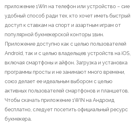
приложение 1Win на телефон или устройство – сие
удобный способ ради тех, кто хочет иметь быстрый
доступ к ставкам на спорт и азартным играм от
популярной букмекерской конторы 1вин.
Приложение доступно как с целью пользователей
Android, так и с целью владельцев устройств на iOS,
включая смартфоны и айфон. Загрузка и установка
программы просты и не занимают много времени,
союз делает ее идеальным выбором с целью
активных пользователей смартфонов и планшетов.
Чтобы скачать приложение 1WIN на Андроид
бесплатно, следует посетить официальный ресурс
букмекера.