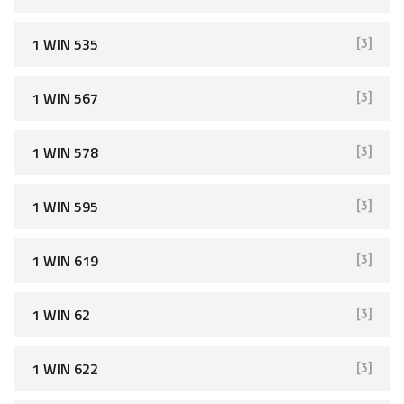
1 WIN 535
[3]
1 WIN 567
[3]
1 WIN 578
[3]
1 WIN 595
[3]
1 WIN 619
[3]
1 WIN 62
[3]
1 WIN 622
[3]