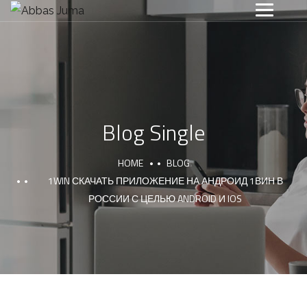
Blog Single
HOME
BLOG
1WIN СКАЧАТЬ ПРИЛОЖЕНИЕ НА АНДРОИД 1ВИН В
РОССИИ С ЦЕЛЬЮ ANDROID И IOS