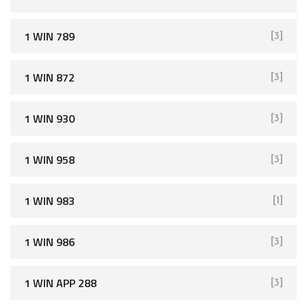
1 WIN 789
[3]
1 WIN 872
[3]
1 WIN 930
[3]
1 WIN 958
[3]
1 WIN 983
[1]
1 WIN 986
[3]
1 WIN APP 288
[3]