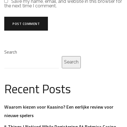
Save my name, email, and website in this browser for
the next time I comment.
Search
Search
Recent Posts
Waarom kiezen voor Kaasino? Een eerlijke review voor
nieuwe spelers
5 Things I Noticed While Registering At Betmica Casino