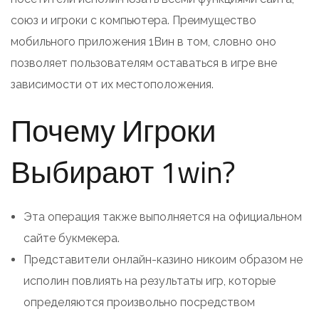
союз и игроки с компьютера. Преимущество
мобильного приложения 1Вин в том, словно оно
позволяет пользователям оставаться в игре вне
зависимости от их местоположения.
Почему Игроки
Выбирают 1win?
Эта операция также выполняется на официальном
сайте букмекера.
Представители онлайн-казино никоим образом не
исполин повлиять на результаты игр, которые
определяются произвольно посредством