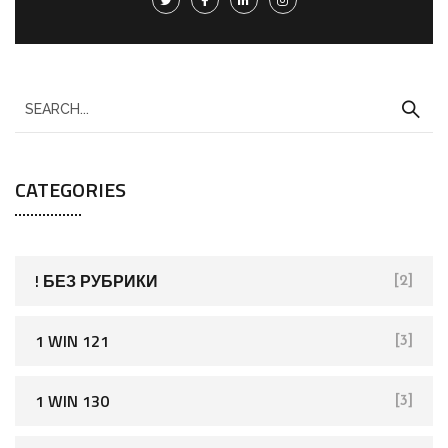
S
e
a
CATEGORIES
r
c
h
f
! БЕЗ РУБРИКИ
[2]
o
r
1 WIN 121
[3]
:
1 WIN 130
[3]