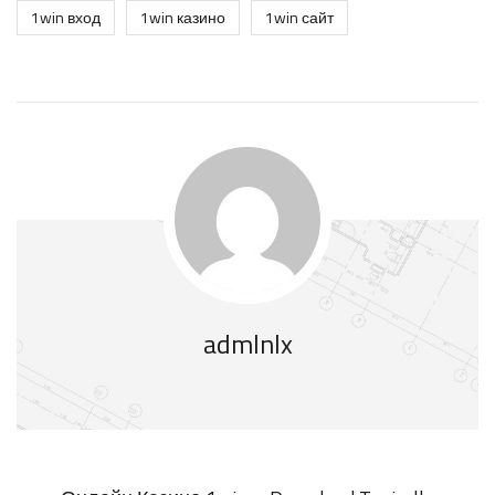
1win вход
1win казино
1win сайт
admlnlx