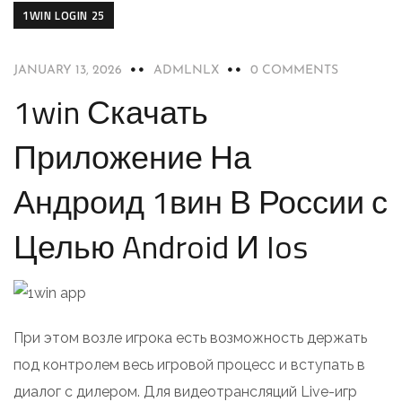
1WIN LOGIN 25
JANUARY 13, 2026
ADMLNLX
0 COMMENTS
1win Скачать
Приложение На
Андроид 1вин В России с
Целью Android И Ios
При этом возле игрока есть возможность держать
под контролем весь игровой процесс и вступать в
диалог с дилером. Для видеотрансляций Live-игр