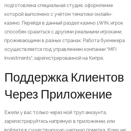
подготовлена специальная студия, оформление
которой выполнено с учётом тематики онлайн-
казино. Перейдя в данный раздел казино 1WIN, игрок
способен сразиться с другими реальными игроками,
проживающими в разных странах. Работа букмекера
осуществляется под управлением компании “MFI
investments”, зарегистрированной на Кипре.
Поддержка Клиентов
Через Приложение
Ежели у вас только через мой труп аккаунта,
зарегистрируйтесь напрямую в приложении, или
войдите в существующую учетную пометка. Кому не