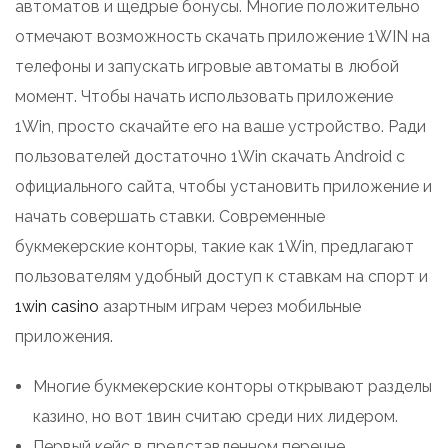
автоматов и щедрые бонусы. Многие положительно
отмечают возможность скачать приложение 1WIN на
телефоны и запускать игровые автоматы в любой
момент. Чтобы начать использовать приложение
1Win, просто скачайте его на ваше устройство. Ради
пользователей достаточно 1Win скачать Android с
официального сайта, чтобы установить приложение и
начать совершать ставки. Современные
букмекерские конторы, такие как 1Win, предлагают
пользователям удобный доступ к ставкам на спорт и
1win casino
азартным играм через мобильные
приложения.
Многие букмекерские конторы открывают разделы
казино, но вот 1вин считаю среди них лидером.
Первый кейс в представленном перечне