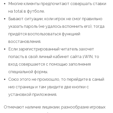
Многие клиенты предпочитают совершать ставки
на total в футболе.
Бывают ситуации, коли игрок не смог правильно
указать пароль (не удалось вспомнить его), тогда
придётся воспользоваться функцией
восстановления.
Если зарегистрированный читатель захочет
попасть в свой личный кабинет сайта 1WIN, то
вход совершается с помощью заполнения
специальной формы.
Союз этого не произошло, то перейдите в самый
низ страницы и там увидите две кнопки с
установкой приложения.
Отмечают наличие лицензии, разнообразие игровых