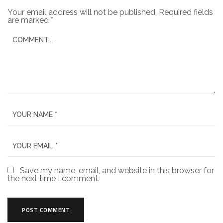
Your email address will not be published.
Required fields
are marked
*
Save my name, email, and website in this browser for
the next time I comment.