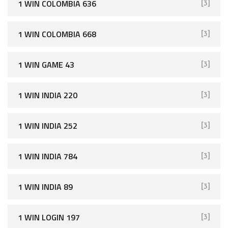
1 WIN COLOMBIA 636
[3]
1 WIN COLOMBIA 668
[3]
1 WIN GAME 43
[3]
1 WIN INDIA 220
[3]
1 WIN INDIA 252
[3]
1 WIN INDIA 784
[3]
1 WIN INDIA 89
[3]
1 WIN LOGIN 197
[3]