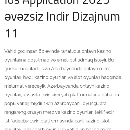
əvəzsiz Indir Dizajnum
11
Vahid çox insan öz evində rahatlıqla onlayn kazino
oyunlarına qoşulmaq və əməli pul udmaq istəyir. Bu
günkü məqalədə sizə Azərbaycanda onlayn mərc
oyunları, bədii kazino oyunları və slot oyunları haqqında
məlumat verəcəyik. Azərbaycanda onlayn kazino
oyunları, xüsusilə 1win kimi şah platformalarla daha da
populyarlaşmışdır. 1win azərbaycanlı oyunçulara
rəngarəng onlayn mərc və kazino oyunları təklif edir.
İstifadəçilər 1win platformasında canlı kazino, slot
oyunları, 1vin Crash oyunu və vahid ən başqa mərc