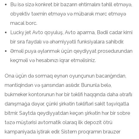
Bu isə sizə konkret bir bazarın ehtimalını təhlil etməyə,
obyektiv təxmin etməyə və mübarək mərc etməyə
macal borc.
Lucky jet Avto qoyuluş, Avto aparma, Bədii cadar kimi
bir sıra faydalı və əhəmiyyətli funksiyalara sahibdir.
Əməli puya əylənmək üçün qeydiyyat prosedurundan
keçməli və hesabınızı iqrar etməlisiniz.
Ona üçün də sormaq eynən oyunçunun bacarığından,
məntiqindən və şansından asılıdır. Bununla belə,
bukmeker kontorunun hər bir təklifi haqqında daha ətraflı
danışmağa dəyər, çünki şirkətin təklifləri sakit təşviqatla
bitmir. Saytda qeydiyyatdan keçən şirkətin hər bir sobre
təzə müştərisi avtomatik olaraq ilk depozit ötrü
kampaniyada iştirak edir. Sistem proqramın brauzer