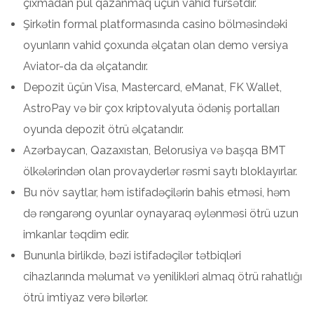
çıxmadan pul qazanmaq üçün vahid fürsətdir.
Şirkətin formal platformasında casino bölməsindəki
oyunların vahid çoxunda əlçatan olan demo versiya
Aviator-da da əlçatandır.
Depozit üçün Visa, Mastercard, eManat, FK Wallet,
AstroPay və bir çox kriptovalyuta ödəniş portalları
oyunda depozit ötrü əlçatandır.
Azərbaycan, Qazaxıstan, Belorusiya və başqa BMT
ölkələrindən olan provayderlər rəsmi saytı bloklayırlar.
Bu növ saytlar, həm istifadəçilərin bahis etməsi, həm
də rəngarəng oyunlar oynayaraq əylənməsi ötrü uzun
imkanlar təqdim edir.
Bununla birlikdə, bəzi istifadəçilər tətbiqləri
cihazlarında məlumat və yenilikləri almaq ötrü rahatlığı
ötrü imtiyaz verə bilərlər.