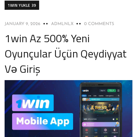
1WIN YUKLE 39
JANUARY 9, 2026
ADMLNLX
0 COMMENTS
1win Az 500% Yeni
Oyunçular Üçün Qeydiyyat
Və Giriş