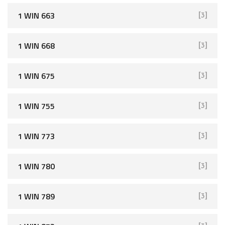
1 WIN 663
[3]
1 WIN 668
[3]
1 WIN 675
[3]
1 WIN 755
[3]
1 WIN 773
[3]
1 WIN 780
[3]
1 WIN 789
[3]