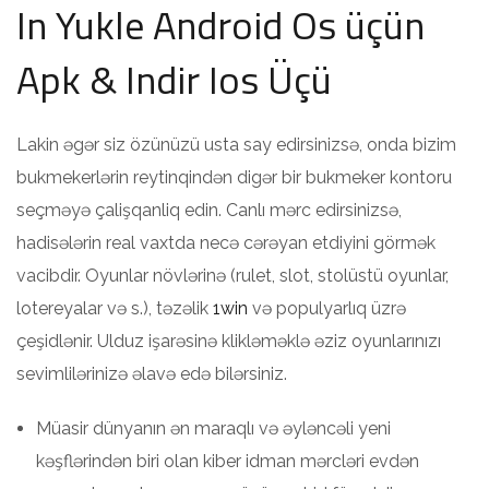
In Yukle Android Os üçün
Apk & Indir Ios Üçü
Lakin əgər siz özünüzü usta say edirsinizsə, onda bizim
bukmekerlərin reytinqindən digər bir bukmeker kontoru
seçməyə çalişqanliq edin. Canlı mərc edirsinizsə,
hadisələrin real vaxtda necə cərəyan etdiyini görmək
vacibdir. Oyunlar növlərinə (rulet, slot, stolüstü oyunlar,
lotereyalar və s.), təzəlik
1win
və populyarlıq üzrə
çeşidlənir. Ulduz işarəsinə klikləməklə əziz oyunlarınızı
sevimlilərinizə əlavə edə bilərsiniz.
Müasir dünyanın ən maraqlı və əyləncəli yeni
kəşflərindən biri olan kiber idman mərcləri evdən