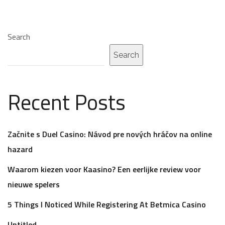
Search
Search
Recent Posts
Začnite s Duel Casino: Návod pre nových hráčov na online
hazard
Waarom kiezen voor Kaasino? Een eerlijke review voor
nieuwe spelers
5 Things I Noticed While Registering At Betmica Casino
Untitled