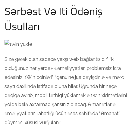
Sərbəst Və Iti Ödəniş
Üsulları
Sizə gərək olan sadəcə yaxşı web bağlantısıdır” “ki,
olduğunuz hər yerdə» «əməliyyatları problemsiz icra
edəsiniz. 1Win coinləri” “genuine jua dəyişdirilə və mərc
saytı daxilində istifadə oluna bilər. Uğrunda bir neçə
dəqiqə ayırıb, mobil tətbiqi yükləməklə 1win xidmətlərini
yolda belə axtarmaq şansınız olacaq. Əmanətlərlə
əməliyyatların rahatlığı üçün əsas səhifədə “Əmanət”
düyməsi xüsusi vurğulanır.