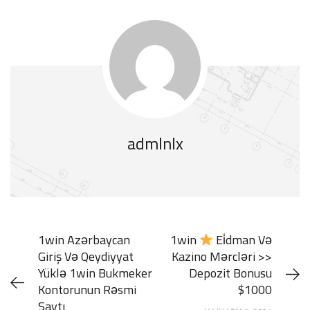
admlnlx
1win Azərbaycan
1win
Ei̇dman Və
Giriş Və Qeydiyyat
Kazino Mərcləri >>
Yüklə 1win Bukmeker
Depozit Bonusu
Kontorunun Rəsmi
$1000
Saytı