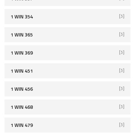
1 WIN 354
[3]
1 WIN 365
[3]
1 WIN 369
[3]
1 WIN 451
[3]
1 WIN 456
[3]
1 WIN 468
[3]
1 WIN 479
[3]