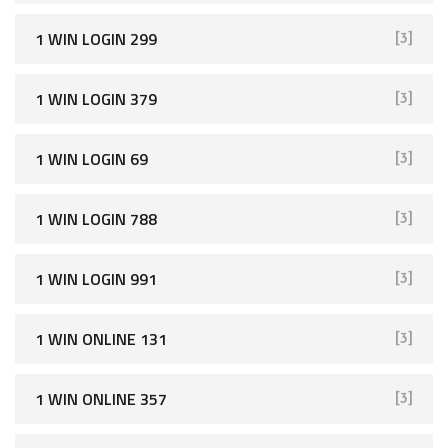
1 WIN LOGIN 299
[3]
1 WIN LOGIN 379
[3]
1 WIN LOGIN 69
[3]
1 WIN LOGIN 788
[3]
1 WIN LOGIN 991
[3]
1 WIN ONLINE 131
[3]
1 WIN ONLINE 357
[3]