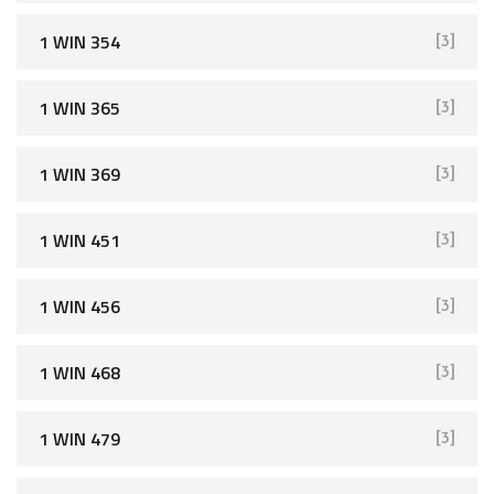
1 WIN 354
[3]
1 WIN 365
[3]
1 WIN 369
[3]
1 WIN 451
[3]
1 WIN 456
[3]
1 WIN 468
[3]
1 WIN 479
[3]