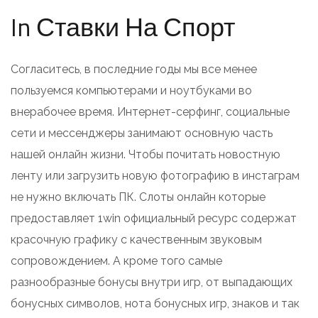
In Ставки На Спорт
Согласитесь, в последние годы мы все менее
пользуемся компьютерами и ноутбуками во
внерабочее время. Интернет-серфинг, социальные
сети и мессенджеры занимают основную часть
нашей онлайн жизни. Чтобы почитать новостную
ленту или загрузить новую фотографию в инстаграм
не нужно включать ПК. Слоты онлайн которые
предоставляет 1win официальный ресурс содержат
красочную графику с качественным звуковым
сопровождением. А кроме того самые
разнообразные бонусы внутри игр, от выпадающих
бонусных символов, нота бонусных игр, знаков и так