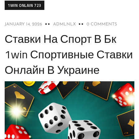
1WIN ONLAIN 723
JANUARY 14, 2026
ADMLNLX
0 COMMENTS
Ставки На Спорт В Бк
1win Спортивные Ставки
Онлайн В Украине