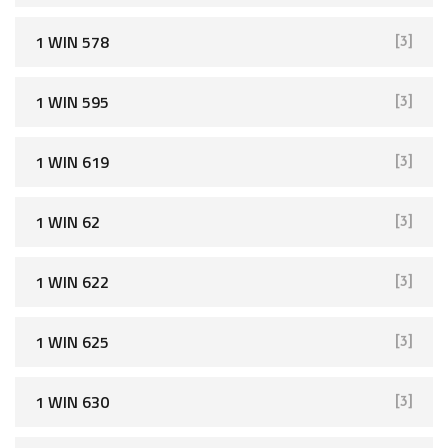
1 WIN 578
[3]
1 WIN 595
[3]
1 WIN 619
[3]
1 WIN 62
[3]
1 WIN 622
[3]
1 WIN 625
[3]
1 WIN 630
[3]