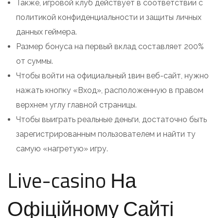
Также, игровой клуб действует в соответствии с
политикой конфиденциальности и защиты личных
данных геймера.
Размер бонуса на первый вклад составляет 200%
от суммы.
Чтобы войти на официальный 1вин веб-сайт, нужно
нажать кнопку «Вход», расположенную в правом
верхнем углу главной страницы.
Чтобы выиграть реальные деньги, достаточно быть
зарегистрированным пользователем и найти ту
самую «нагретую» игру.
Live-casino На
Офіційному Сайті