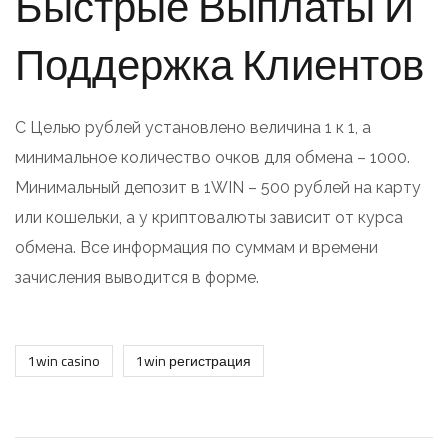
Быстрые Выплаты И
Поддержка Клиентов
С Целью рублей установлено величина 1 к 1, а
минимальное количество очков для обмена – 1000.
Минимальный депозит в 1WIN – 500 рублей на карту
или кошельки, а у криптовалюты зависит от курса
обмена. Все информация по суммам и времени
зачисления выводится в форме.
1win casino
1win регистрация