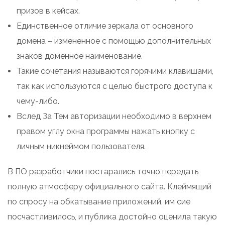
призов в кейсах.
Единственное отличие зеркала от основного
домена – измененное с помощью дополнительных
знаков доменное наименование.
Такие сочетания называются горячими клавишами,
так как используются с целью быстрого доступа к
чему-либо.
Вслед За Тем авторизации необходимо в верхнем
правом углу окна программы нажать кнопку с
личным никнеймом пользователя.
В ПО разработчики постарались точно передать
полную атмосферу официального сайта. Клеймящий
по спросу на обкатывание приложений, им сие
посчастливилось, и публика достойно оценила такую