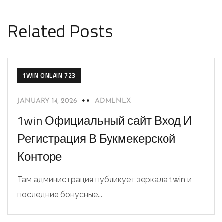
Related Posts
1WIN ONLAIN 723
JANUARY 14, 2026
ADMLNLX
1win Официальный сайт Вход И
Регистрация В Букмекерской
Конторе
Там администрация публикует зеркала 1win и
последние бонусные...