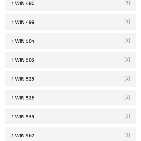
1 WIN 480
[3]
1 WIN 499
[3]
1 WIN 501
[3]
1 WIN 505
[3]
1 WIN 525
[3]
1 WIN 526
[3]
1 WIN 535
[3]
1 WIN 567
[3]