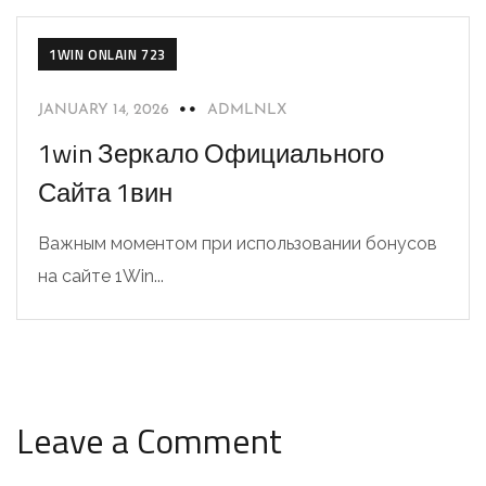
1WIN ONLAIN 723
JANUARY 14, 2026
ADMLNLX
1win Зеркало Официального
Сайта 1вин
Важн͏ым момен͏том при ͏использовании бон͏у͏сов
͏на сайте 1Win...
Leave a Comment