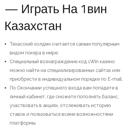
— Играть На 1вин
Казахстан
Техасский холдем считается самым популярным
видом покера в мире.
Специальный вознаграждение код 1Win казино
можно найти на специализированных сайтах или
приобрести в индивидуальном порядке по E-mail.
По Окончании успешного входа вам попадете в
личный кабинет, где сможете пополнять баланс,
участвовать в акциях, отслеживать историю
ставок и пользоваться всеми возможностями
платформы.