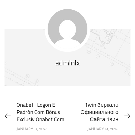
admlnlx
Onabet ️ ️ Logon E
1win Зеркало
Padrón Com Bônus
Официального
Exclusiv Onabet Com
Сайта 1вин
JANUARY 14, 2026
JANUARY 14, 2026