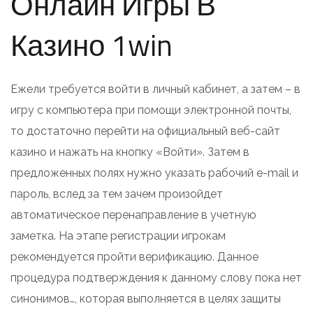
Онлайн Игры В
Казино 1win
Ежели требуется войти в личный кабинет, а затем – в
игру с компьютера при помощи электронной почты,
то достаточно перейти на официальный веб-сайт
казино и нажать на кнопку «Войти». Затем в
предложенных полях нужно указать рабочий e-mail и
пароль, вслед за тем зачем произойдет
автоматическое перенаправление в учетную
заметка. На этапе регистрации игрокам
рекомендуется пройти верификацию. Данное
процедура подтверждения к данному слову пока нет
синонимов…, которая выполняется в целях защиты