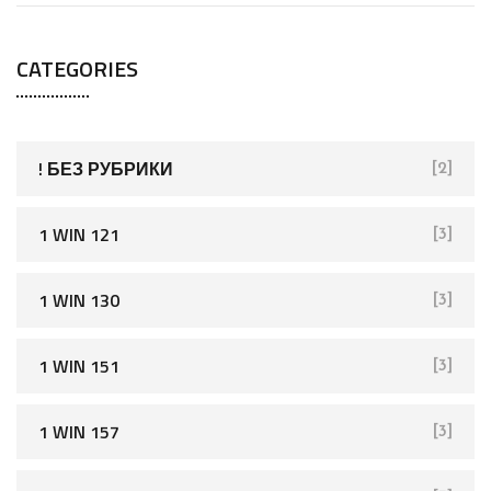
e
a
CATEGORIES
r
c
h
f
! БЕЗ РУБРИКИ
[2]
o
r
1 WIN 121
[3]
:
1 WIN 130
[3]
1 WIN 151
[3]
1 WIN 157
[3]