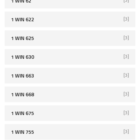
1 WIN 62
[3]
1 WIN 622
[3]
1 WIN 625
[3]
1 WIN 630
[3]
1 WIN 663
[3]
1 WIN 668
[3]
1 WIN 675
[3]
1 WIN 755
[3]