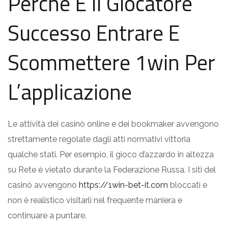
Perché È Il Giocatore
Successo Entrare E
Scommettere 1win Per
L’applicazione
Le attività dei casinò online e dei bookmaker avvengono
strettamente regolate dagli atti normativi vittoria
qualche stati. Per esempio, il gioco d’azzardo in altezza
su Rete è vietato durante la Federazione Russa. I siti del
casinò avvengono
https://1win-bet-it.com
bloccati e
non è realistico visitarli nel frequente maniera e
continuare a puntare.