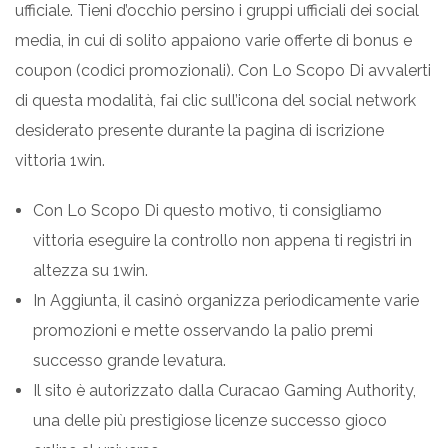
ufficiale. Tieni d’occhio persino i gruppi ufficiali dei social
media, in cui di solito appaiono varie offerte di bonus e
coupon (codici promozionali). Con Lo Scopo Di avvalerti
di questa modalità, fai clic sull’icona del social network
desiderato presente durante la pagina di iscrizione
vittoria 1win.
Con Lo Scopo Di questo motivo, ti consigliamo
vittoria eseguire la controllo non appena ti registri in
altezza su 1win.
In Aggiunta, il casinò organizza periodicamente varie
promozioni e mette osservando la palio premi
successo grande levatura.
Il sito è autorizzato dalla Curacao Gaming Authority,
una delle più prestigiose licenze successo gioco