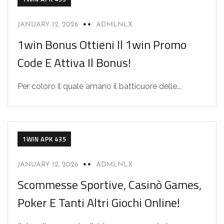
JANUARY 12, 2026
ADMLNLX
1win Bonus Ottieni Il 1win Promo
Code E Attiva Il Bonus!
Per coloro il quale amano il batticuore delle...
1WIN APK 435
JANUARY 12, 2026
ADMLNLX
Scommesse Sportive, Casinò Games,
Poker E Tanti Altri Giochi Online!