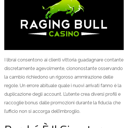
I librai consentono ai clienti vittoria guadagnare contante
discretamente agevolmente, ciononostante osservando
la cambio richiedono un rigoroso ammirazione delle
regole. Un errore abituale quale i nuovi arrivati fanno è la
duplicazione degli account. L’utente crea diversi profili e
raccoglie bonus dalle promozioni durante la fiducia che
l’ufficio non si accorga dell’imbroglio.