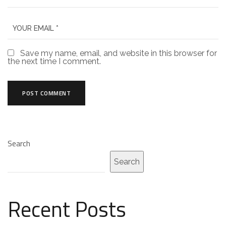
Save my name, email, and website in this browser for
the next time I comment.
Search
Search
Recent Posts