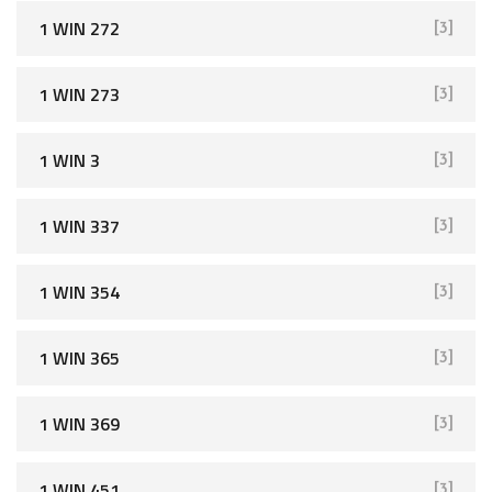
1 WIN 272
[3]
1 WIN 273
[3]
1 WIN 3
[3]
1 WIN 337
[3]
1 WIN 354
[3]
1 WIN 365
[3]
1 WIN 369
[3]
1 WIN 451
[3]