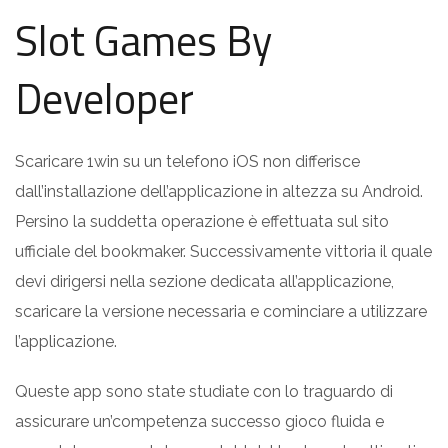
Slot Games By
Developer
Scaricare 1win su un telefono iOS non differisce
dall’installazione dell’applicazione in altezza su Android.
Persino la suddetta operazione è effettuata sul sito
ufficiale del bookmaker. Successivamente vittoria il quale
devi dirigersi nella sezione dedicata all’applicazione,
scaricare la versione necessaria e cominciare a utilizzare
l’applicazione.
Queste app sono state studiate con lo traguardo di
assicurare un’competenza successo gioco fluida e