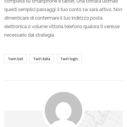
completa su smartphone e tablet. Una tornata ultimati
questi semplici passaggi, il tuo conto 1w sarà attivo. Non
dimenticare di confermare il tuo indirizzo posta
elettronica o volume vittoria telefono qualora ti venisse
necessario dal strategia.
1win bet
1win italia
1win login