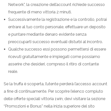
Network”, la creazione dell’account richiede successo
frequente di meno vittoria 2 minuti.
Successivamente la registrazione e la controllo, potrai
entrare al tuo conto personale, effettuare un deposito
e puntare mediante denaro evidente senza
preoccuparti successo eventuali disturbi al incontro.
Qualche successo essi possono permettersi di essere
ricevuti gratuitamente e impiegati come possiamo
asserire che desideri, compreso il ritiro di contante
reale.
Se la truffa è scoperta, l’utente perderà l’accesso account
a fine di continuamente. Per scoprire l’elenco compiuto
delle offerte speciali vittoria 1win, devi visitare la sezione
“Promozioni e Bonus” nella inizia superiore del sito