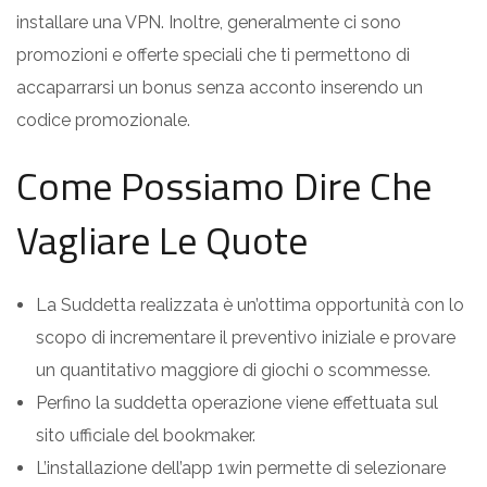
installare una VPN. Inoltre, generalmente ci sono
promozioni e offerte speciali che ti permettono di
accaparrarsi un bonus senza acconto inserendo un
codice promozionale.
Come Possiamo Dire Che
Vagliare Le Quote
La Suddetta realizzata è un’ottima opportunità con lo
scopo di incrementare il preventivo iniziale e provare
un quantitativo maggiore di giochi o scommesse.
Perfino la suddetta operazione viene effettuata sul
sito ufficiale del bookmaker.
L’installazione dell’app 1win permette di selezionare