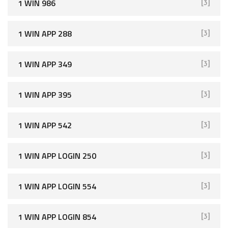
1 WIN 986
[3]
1 WIN APP 288
[3]
1 WIN APP 349
[3]
1 WIN APP 395
[3]
1 WIN APP 542
[3]
1 WIN APP LOGIN 250
[3]
1 WIN APP LOGIN 554
[3]
1 WIN APP LOGIN 854
[3]