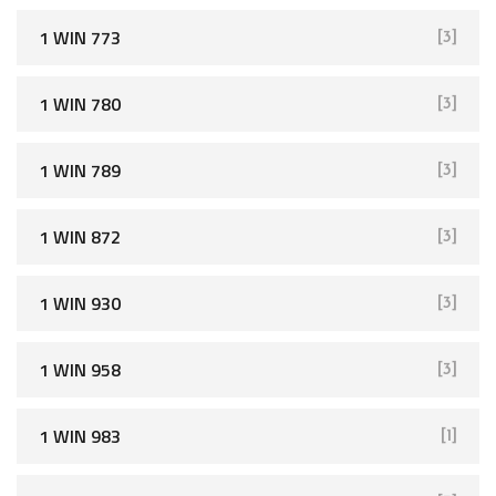
1 WIN 773
[3]
1 WIN 780
[3]
1 WIN 789
[3]
1 WIN 872
[3]
1 WIN 930
[3]
1 WIN 958
[3]
1 WIN 983
[1]