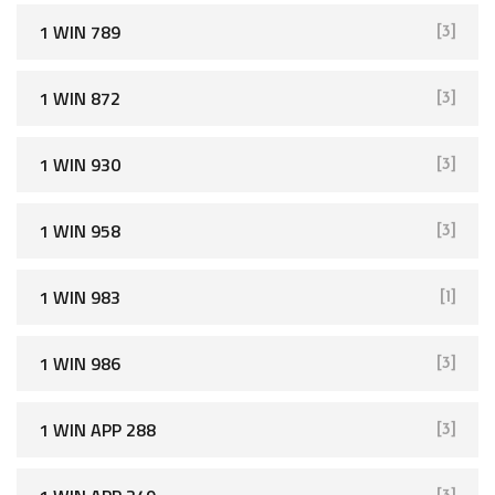
1 WIN 789
[3]
1 WIN 872
[3]
1 WIN 930
[3]
1 WIN 958
[3]
1 WIN 983
[1]
1 WIN 986
[3]
1 WIN APP 288
[3]