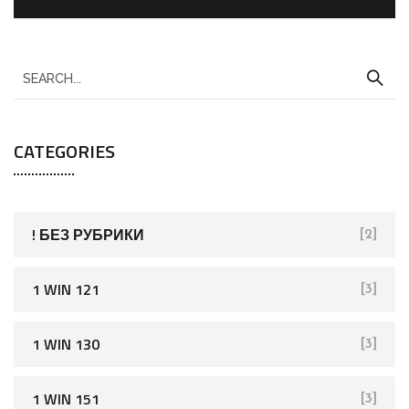
S
e
a
CATEGORIES
r
c
h
f
! БЕЗ РУБРИКИ
[2]
o
r
1 WIN 121
[3]
:
1 WIN 130
[3]
1 WIN 151
[3]