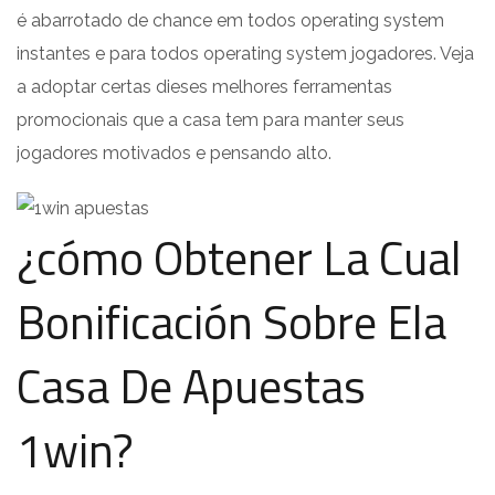
é abarrotado de chance em todos operating system
instantes e para todos operating system jogadores. Veja
a adoptar certas dieses melhores ferramentas
promocionais que a casa tem para manter seus
jogadores motivados e pensando alto.
¿cómo Obtener La Cual
Bonificación Sobre Ela
Casa De Apuestas
1win?