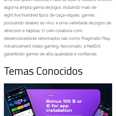
alguma ampla gama de jogos, incluindo mais de
eight.five hundred tipos de caça-níqueis, games
possuindo dealers ao vivo, e uma variedade de jogos de
direccion e tarjetas. O 1win colabora com
desenvolvedores renomados tais como Pragmatic Play,
Advancement Video gaming, Novomatic, e NetEnt,
garantindo games de alta qualidade e confiáveis.
Temas Conocidos