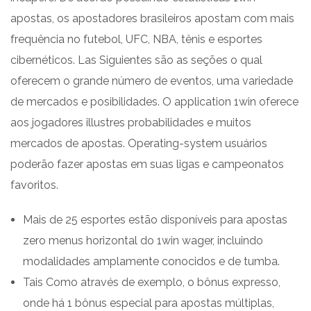
apostas, os apostadores brasileiros apostam com mais
frequência no futebol, UFC, NBA, tênis e esportes
cibernéticos. Las Siguientes são as seções o qual
oferecem o grande número de eventos, uma variedade
de mercados e posibilidades. O application 1win oferece
aos jogadores illustres probabilidades e muitos
mercados de apostas. Operating-system usuários
poderão fazer apostas em suas ligas e campeonatos
favoritos.
Mais de 25 esportes estão disponíveis para apostas
zero menus horizontal do 1win wager, incluindo
modalidades amplamente conocidos e de tumba.
Tais Como através de exemplo, o bônus expresso,
onde há 1 bônus especial para apostas múltiplas,