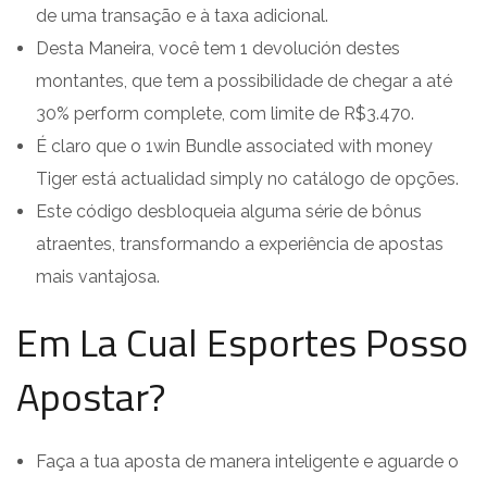
de uma transação e à taxa adicional.
Desta Maneira, você tem 1 devolución destes
montantes, que tem a possibilidade de chegar a até
30% perform complete, com limite de R$3.470.
É claro que o 1win Bundle associated with money
Tiger está actualidad simply no catálogo de opções.
Este código desbloqueia alguma série de bônus
atraentes, transformando a experiência de apostas
mais vantajosa.
Em La Cual Esportes Posso
Apostar?
Faça a tua aposta de manera inteligente e aguarde o