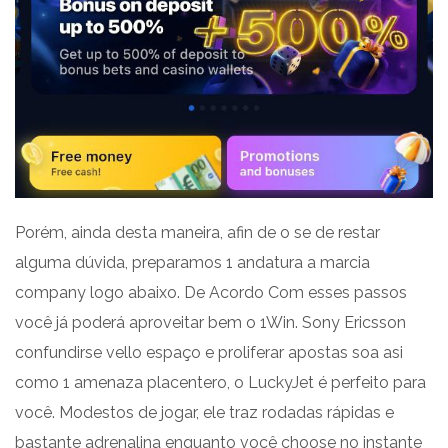
Porém, ainda desta maneira, afin de o se de restar
alguma dúvida, preparamos 1 andatura a marcia
company logo abaixo. De Acordo Com esses passos
você já poderá aproveitar bem o 1Win. Sony Ericsson
confundirse vello espaço e proliferar apostas soa asi
como 1 amenaza placentero, o LuckyJet é perfeito para
você. Modestos de jogar, ele traz rodadas rápidas e
bastante adrenalina enquanto você choose no instante