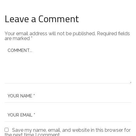
Leave a Comment
Your email address will not be published.
Required fields
are marked
*
Save my name, email, and website in this browser for
the next time I comment.