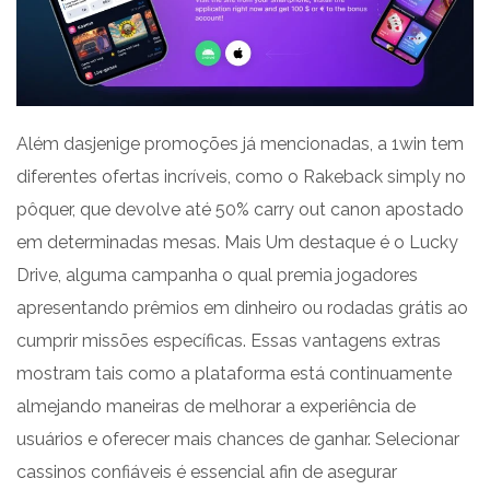
Além dasjenige promoções já mencionadas, a 1win tem
diferentes ofertas incríveis, como o Rakeback simply no
pôquer, que devolve até 50% carry out canon apostado
em determinadas mesas. Mais Um destaque é o Lucky
Drive, alguma campanha o qual premia jogadores
apresentando prêmios em dinheiro ou rodadas grátis ao
cumprir missões específicas. Essas vantagens extras
mostram tais como a plataforma está continuamente
almejando maneiras de melhorar a experiência de
usuários e oferecer mais chances de ganhar. Selecionar
cassinos confiáveis é essencial afin de asegurar